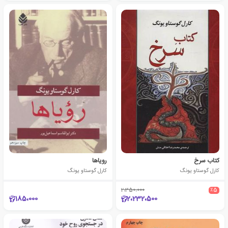
کتاب سرخ
رویاها
کارل گوستاو یونگ
کارل گوستاو یونگ
2،350،000
٪5
185،000
2،232،500