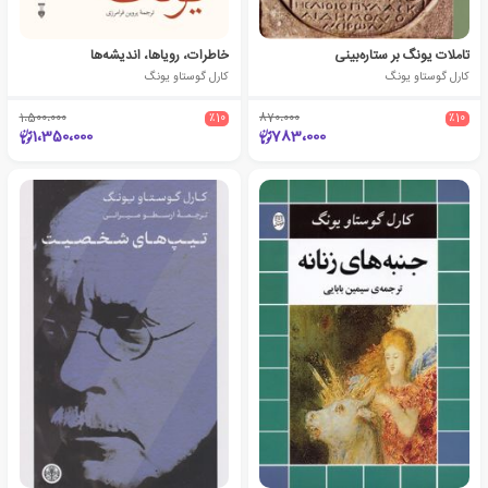
تاملات یونگ بر ستاره‌بینی
خاطرات، رویاها، اندیشه‌ها
کارل گوستاو یونگ
کارل گوستاو یونگ
1،500،000
٪10
870،000
٪10
1،350،000
783،000