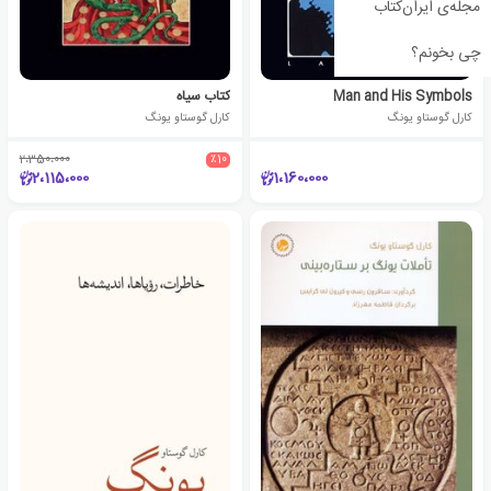
مجله‌ی ایران‌کتاب
چی بخونم؟
Man and His Symbols
کتاب سیاه
کارل گوستاو یونگ
کارل گوستاو یونگ
2،350،000
٪10
2،115،000
1،160،000