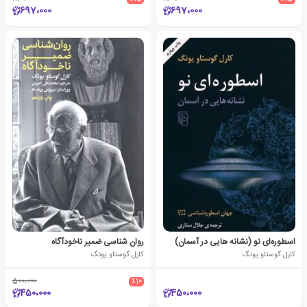
697،000
697،000
اسطوره‌ای نو (نشانه هایی در آسمان)
روان شناسی ضمیر ناخودآگاه
کارل گوستاو یونگ
کارل گوستاو یونگ
500،000
٪10
450،000
450،000