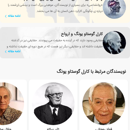
«روانشناسی» برای بسیاری از نویسندگان، موهبتی بزرگ است و بینشی ارزشمند را
درباره ی چگونگی کارکرد ذهن انسان به آن ها می بخشد.
ادامه مقاله
کارل گوستاو یونگ و ارواح
حقایقی وجود دارند که در آینده به حقیقت می پیوندند. حقایقی نیز در گذشته
حقیقت داشته اند و حقایقی دیگر نیز هست که در هیچ دوره ای حقیقت نداشته و
ادامه مقاله
نخواهند داشت.
نویسندگان مرتبط با کارل گوستاو یونگ
فواد روحانی
ژان پیاژه
جلال ست