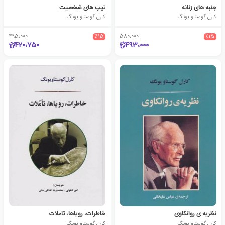
جنبه های زنانه
تیپ های شخصیت
کارل گوستاو یونگ
کارل گوستاو یونگ
495،000
٪15
580،000
٪15
420،750
493،000
نظریه ی روانکاوی
خاطرات، رویاها، تاملات
کارل گوستاو یونگ
کارل گوستاو یونگ