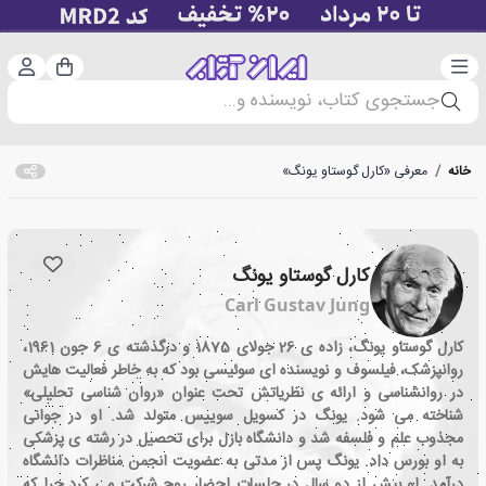
دسته‌بندی
ورود 
سبد خرید
جستجوی کتاب، نویسنده و...
خانه
/
معرفی «کارل گوستاو یونگ»
کارل گوستاو یونگ
Carl Gustav Jung
کارل گوستاو یونگ، زاده ی 26 جولای 1875 و درگذشته ی 6 جون 1961،
روانپزشک، فیلسوف و نویسنده ای سوئیسی بود که به خاطر فعالیت هایش
در روانشناسی و ارائه ی نظریاتش تحت عنوان «روان شناسی تحلیلی»
شناخته می شود. یونگ در کسویل سوییس متولد شد. او در جوانی
مجذوب علم و فلسفه شد و دانشگاه بازل برای تحصیل در رشته ی پزشکی
به او بورس داد. یونگ پس از مدتی به عضویت انجمن مناظرات دانشگاه
درآمد. او بیش از دو سال در جلسات احضار روح شرکت می کرد چرا که