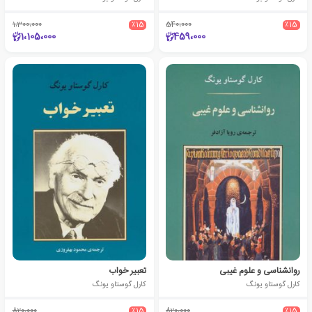
1،300،000
٪15
540،000
٪15
1،105،000
459،000
روانشناسی و علوم غیبی
تعبیر خواب
کارل گوستاو یونگ
کارل گوستاو یونگ
820،000
٪15
820،000
٪15