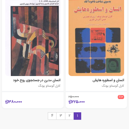
انسان و اسطوره هایش
انسان مدرن در جستجوی روح خود
کارل گوستاو یونگ
کارل گوستاو یونگ
250،000
٪10
380،000
225،000
4
3
2
1