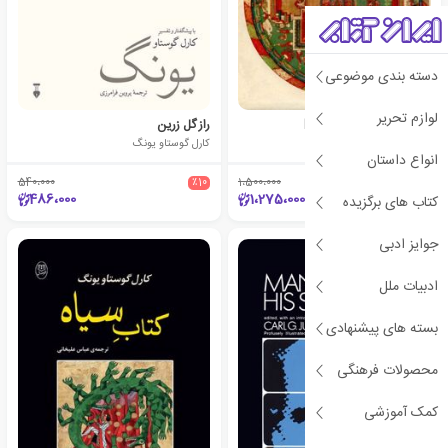
دسته بندی موضوعی
لوازم تحریر
Man and His Symbols
راز گل زرین
کارل گوستاو یونگ
کارل گوستاو یونگ
انواع داستان
540،000
٪10
1،500،000
٪15
486،000
1،275،000
کتاب های برگزیده
جوایز ادبی
ادبیات ملل
بسته های پیشنهادی
محصولات فرهنگی
کمک آموزشی