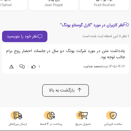
l Sattari
Jean Piaget
Foad Rouhani
نظر کاربران در مورد "کارل گوستاو یونگ"
نظر خود را بنویسید
1
نظر تا این لحظه ثبت شده است
یادداشت متن در مورد شرکت یونگ دو سال در جلسات احضار روح برام
جالب توجه بود.
1405/04/16
|
توسط
محمد عندلیب
1
|
|
بازگشت به بالا
سلامت فیزیکی
تحویل سریع
پرداخت در 4 قسط
ارسال بین‌الملل