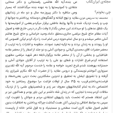
مجله‌ی ایران‌کتاب
موقت،سخنرانیها مخصوص بنده،آیه اللّه هاشمی رفسنجانی و دکتر سحابی
بود،بسیاری از مناظرات اعتقادی با کمونیستها را به عهده بنده میگذاشتند که بسیار
چی بخونم؟
خاطرهانگیز است،به خصوص مناظره با دکتر پیروز.سه سال و دو ماه در زندانهای
مختلف به تدریس قرآن،عقاید و نهج البلاغه و گفتگوهای دوستانه پرداختم.به جوانها از
چپ و راست نزدیک شده و باآنها روابط عاطفی برقرار میکردم.بعضی از کمونیستها با
یک شلاق عدهای را لو میدادند.این سخن بگذار تا وقت دگر.در درس خارج فقه و اصول
آیات عظام حاج شیخ مرتضی حائری،محقق داماد،وحید خراسانی و حاج شیخ هاشم
آملی حاضر میشدم و دو سال تمام،حوزه درس امام امت را درک کردم لیکن افسوس که
او را ربودند و به زندان بردند و به ترکیه تبعید نمودند. منظومه و اشارات را به ترتیب از
محضر حضرات اقای محمدی گیلانی و جوادی آملی و دو جلد از اسفار را از محضر علامه
طباطبایی و بخشی از آن را از محضر علامه بزرگوار،نابغه دهر شهید مرتضی مطهری
استفاده کردم.شرح اشارات و شفای بو علی را به ترتیب از آقایان جوادی آملی و
حسنزاده بهرهمند شدم.شرح تجرید خواجه و علامه را خدمت مرحوم آیه اللّه تقدیری
سبزواری آموختم.نویسندگی و دروس عقاید را از حضرت آیه اللّه مکارم شیرازی یاد
گرفته و با تشویق ایشان به تحقیق و تدوین مشکلترین بحث دینی یعنی«معاد و
قیامت»پرداختم.قریب به 35 سال از اوقات فراغت مرا موضوع رستاخیز به خود
اختصاص داد.به تمام کتابخانههای معروف سر زدم و شخصیتهای علمی را از نزدیک
ملاقات کردم.بنده با تجاربی که در زندان شاه داشتم بر این باور بودم و هماکنون نیز بر
این اعتقاد هستم که نخست باید پایههای اعتقادی مردم و جوانان را تقویت کرد،
سپس به مواعظ اخلاقی و تربیتی آنان همت گماشت چراکه پرداختن به اخلاقیات بدون
تعلیم اصول عقاید کاری است سطحی و سستبنیاد و به قول شاعر: خانه از پایبست