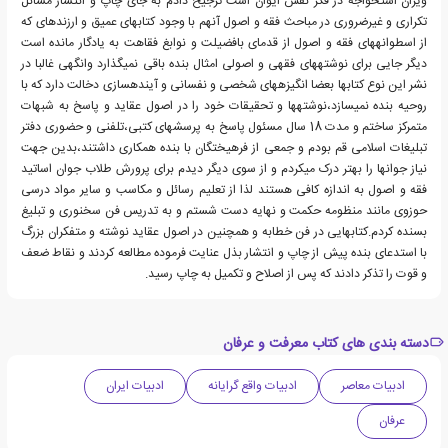
ویران استخواجه در فکر نقش ایوان است ترجیح دادم به جای چاپ و انتشار مسائل
تکراری و غیرضروری در مباحث فقه و اصول آنهم با وجود کتابهای عمیق و ارزندهای که
از اسطوانههای فقه و اصول از قدمای بافضیلت و نوابغ فقاهت به یادگار مانده است
دیگر جایی برای نوشتههای فقهی و اصولی امثال بنده باقی نمیگذارد وانگهی غالبا در
نشر این نوع کتابها بعضا انگیزههای شخصی و نفسانی و آیندهسازی دخالت دارد که با
روحیه بنده نمیسازد،نوشتهها و تحقیقات خود را در اصول عقاید و پاسخ به شبهات
متمرکز ساختم و مدت 18 سال مسئول پاسخ به پرسشهای کتبی،تلفنی و حضوری دفتر
تبلیغات اسلامی قم بودم و جمعی از فرهیختگان با بنده همکاری داشتند،بدین جهت
نیاز جوانها را بهتر درک میکردم و از سوی دیگر دیدم برای پرورش طلاب جوان اساتید
فقه و اصول به اندازه کافی هستند لذا از تعلیم رسائل و مکاسب و سایر مواد درسی
حوزوی مانند منظومه حکمت و نهایه دست شستم و به تدریس فن سخنوری و تبلیغ
بسنده کردم.کتابهایی در فن خطابه و همچنین در اصول عقاید نوشته و متفکران بزرگ
با استدعای بنده پیش از چاپ و انتشار بذل عنایت فرموده مطالعه کردند و نقاط ضعف
و قوت را تذکر دادند که پس از اصلاح و تکمیل به چاپ رسید.
دسته بندی های کتاب معرفت و عرفان
ادبیات معاصر
ادبیات واقع گرایانه
ادبیات ایران
عرفان