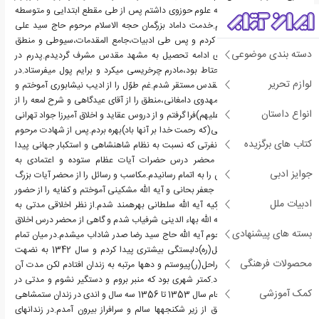
و علاقه وافری که شخصا به علوم حوزوی داشتم پس از طی مقطع ابتدایی و متوسطه
به حوزه سبزوار وارد شدم.خدمت داماد بزرگمان حجه الاسلام مرحوم حاج سید علی
حجازی مقدمات را شروع کردم و پس طی ادبیات،جامع المقدمات،سیوطی و منطق
دسته بندی موضوعی
کبرا نزد اساتید فاضل،برای ادامه تحصیل به مشهد مقدس مشرف گردیدم.پدرم در
تصرف وجوهات بسیار محتاط بود،مادرم چرخریسی میکرد و برایم پول میفرستاد.در
لوازم تحریر
مدرسه خیراتخان مشهد مقدس مستقر شدم.غم طوّل را از ادیب نیشابوری آموختم و
معالم را از محضر آیه اللّه مهدوی دامغانی،منطق را از آقای عیدگاهی و شرح لمعه را از
انواع داستان
آیه اللّه مدرس(رحمه اللّه علیهم)فرا گرفتم و از دروس عقاید و اخلاق آمیرزا جواد تهرانی
و حاج شیخ مجتبی قزوینی(که رحمت خدا بر آنها باد)بهره بردم.پس از شهادت مرحوم
کتاب های برگزیده
نواب صفوی و یارانش،با نفرتی که نسبت به نظام شاهنشاهی و استکبار جهانی پیدا
کردم به قم آمدم و در محضر درس حضرات آیات عظام ستوده و اعتمادی به
جوایز ادبی
ترتیب،شرح لمعه و قوانین را به اتمام رسانیدم.مکاسب و رسائل را از محضر آیات بزرگ
فاضل لنکرانی و حاج شیخ جعفر بحانی و آیه اللّه مشکینی آموختم و کفایه را از حضور
ادبیات ملل
استاد اکبر،صاحب نفس زکیه آیه اللّه سلطانی بهرهمند شدم.از نظر اخلاقی مدتی به
محضر آیه اللّه بهجت و آیه اللّه بهاء الدینی شرفیاب شدم و گاهی از محضر درس اخلاق
بسته های پیشنهادی
مرحوم آیه اللّه قمی و مرحوم آیه اللّه حاج سید رضا صدر شاداب میشدم.در میان تمام
علما و مراجع به امام راحل(ره)دلبستگی بیشتری پیدا کردم و سال 1342 به نضهت
محصولات فرهنگی
روحانیت، به رهبری امام راحل(ر)پیوستم و دهها مرتبه به زندان افتادم لکن مدت آن
زندانها یک ماه یا کمتر بود.کمتر شهری بود که منبر بروم و دستگیر نشوم و مدتی در
کمک آموزشی
بازداشت به سر نبرم.سرانجام سال 1353 تا 1356 سه سال و اندی در زندان ستمشاهی
گرفتار آمدم و به یاری حق از زیر شکنجهها سالم و سرافراز بیرون آمدم.در زندانهای