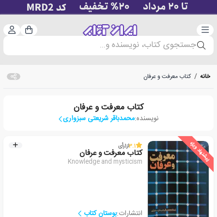
دسته‌بندی
ورود 
سبد خرید
جستجوی کتاب، نویسنده و...
خانه
/
کتاب معرفت و عرفان
کتاب معرفت و عرفان
نویسنده:
محمدباقر شریعتی سبزواری
پیشنهاد ویژه
3.1
از
1
رأی
کتاب معرفت و عرفان
Knowledge and mysticism
انتشارات:
بوستان کتاب