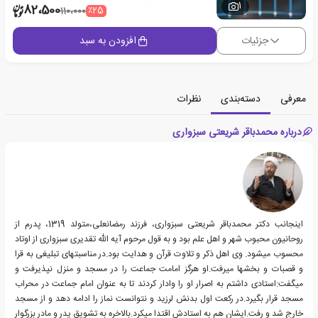
1
82،500
٪25
110،000
جزئیات
افزودن به سبد
معرفی
دسته‌بندی
نظرات
درباره محمدباقر شریعتی سبزواری
اینجانب دکتر محمدباقر شریعتی سبزواری، فرزند رمضانعلی،متولد 1319، پدرم از
روحانیون محبوب شهر و اهل علم بود و به قول مرحوم آیه اللّه تقدیری سبزواری از اوتاد
محسوب میشود. وی اهل ذکر و تلاوت قرآن و هدایت بود.در مناسبتهای تبلیغی به قرا
و قصبات و بخشها میرفت.او هرگز امامت جماعت را در مسجد و منزل نپذیرفت و
میگفت:استادی داشتم به اصرار او را وادار کردند تا به عنوان امام جماعت در محراب
مسجد قرار بگیرد.در رکعت اول بدنش لرزید و نتوانست نماز را ادامه دهد و از مسجد
خارج شد و رفت.ایشان هم به استادش اقتدا میکرد.بالاخره به تشویق پدر و مادر بزرگوار