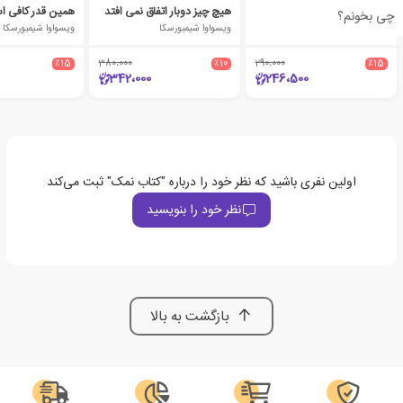
عجیب ترین کلمات
هیچ چیز دوبار اتفاق نمی افتد
همین قدر کافی 
چی بخونم؟
ویسواوا شیمبورسکا
ویسواوا شیمبورسکا
ویسواوا شیمبورسکا
٪15
380،000
٪10
290،000
٪15
342،000
246،500
اولین نفری باشید که نظر خود را درباره "کتاب نمک" ثبت می‌کند
نظر خود را بنویسید
بازگشت به بالا