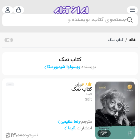
دسته‌بندی
ورود 
سبد خرید
جستجوی کتاب، نویسنده و...
خانه
/
کتاب نمک
کتاب نمک
نویسنده:
ویسواوا شیمبورسکا
3.8
از
1
رأی
کتاب نمک
آنیما
salt
مترجم:
رضا عظیمی
انتشارات:
آنیما
2
13،000
ناموجود