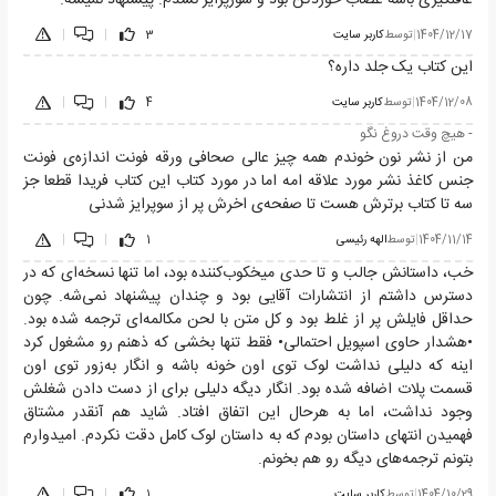
1404/12/17
|
توسط
کاربر سایت
3
|
|
این کتاب یک جلد داره؟
1404/12/08
|
توسط
کاربر سایت
4
|
|
- هیچ وقت دروغ نگو
من از نشر نون‌ خوندم همه چیز عالی صحافی ورقه فونت اندازه‌ی فونت
جنس کاغذ نشر مورد علاقه امه اما در مورد کتاب این کتاب فریدا قطعا جز
سه تا کتاب برترش هست تا صفحه‌ی اخرش پر از سوپرایز شدنی
1404/11/14
|
توسط
الهه رئیسی
1
|
|
خب، داستانش جالب و تا حدی میخکوب‌کننده بود، اما تنها نسخه‌ای که در
دسترس داشتم از انتشارات آقایی بود و چندان پیشنهاد نمی‌شه. چون
حداقل فایلش پر از غلط بود و کل متن با لحن مکالمه‌ای ترجمه شده بود.
•هشدار حاوی اسپویل احتمالی• فقط تنها بخشی که ذهنم رو مشغول کرد
اینه که دلیلی نداشت لوک توی اون خونه باشه و انگار به‌زور توی اون
قسمت پلات اضافه شده بود. انگار دیگه دلیلی برای از دست دادن شغلش
وجود نداشت، اما به هرحال این اتفاق افتاد. شاید هم آنقدر مشتاق
فهمیدن انتهای داستان بودم که به داستان لوک کامل دقت نکردم. امیدوارم
بتونم ترجمه‌های دیگه رو هم بخونم.
1404/10/29
|
توسط
کاربر سایت
1
|
|