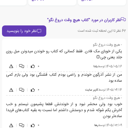
نظر کاربران در مورد "کتاب هیچ وقت دروغ نگو"
نظر خود را بنویسید
62
نظر تا این لحظه ثبت شده است
- هیچ وقت دروغ نگو
یکی از خوبای مک فادن. فقط کسانی که کتاب رو خوندن میدونن مبل روی
جلد یعنی چی🙃
1405/05/16
|
توسط
یلدا
0
|
|
من از نشر آذرگون خوندم و راضی بودم کتاب قشنگی بود ولی بازم کمی
ساده بود
1405/04/14
|
توسط
کاربر سایت
0
|
|
- هیچ وقت دروغ نگو
خوب بود ولی محشر نبود و از خوندنش قطعا پشیمون نیستم و خب
آخرش یکم شوکه شدم و دوستش داشتم اما نسبت به بقیه کتاب‌های فریدا
ساده‌تر بودن
1405/03/09
|
توسط
رها
0
|
|