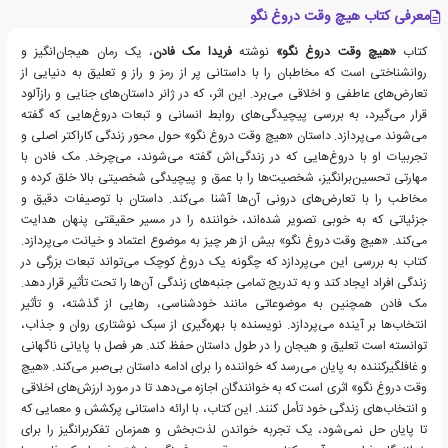
معرفی کتاب هیچ وقت دروغ نگو
کتاب
«هیچ وقت دروغ نگو»
نوشته
فریدا مک فادن
، یک رمان هیجان‌انگیز و
روانشناختی است که مخاطبان را با داستانی پر از رمز و راز و تعلیق به دنیایی از
تعارض‌های عاطفی و اخلاقی می‌برد. این اثر، که در ژانر داستان‌های جنایی و رازآلود
قرار می‌گیرد، به بررسی پیچیدگی‌های روابط انسانی و تبعات دروغ‌هایی که گفته
می‌شوند می‌پردازد. داستان «هیچ وقت دروغ نگو» حول محور زندگی کاراکتر اصلی و
تجربیات او با دروغ‌هایی که در زندگی‌اش گفته می‌شوند، می‌چرخد. مک فادن با
مهارتی تحسین‌برانگیز، شخصیت‌ها را با عمق و پیچیدگی شخصیتی بالا خلق کرده و
مخاطب را با تعارض‌های درونی آن‌ها آشنا می‌کند. داستان با توصیفات دقیق و
جزئیاتی که به خوبی تصویر شده‌اند، خواننده را در مسیر حقیقتی پنهان هدایت
می‌کند. «هیچ وقت دروغ نگو» بیش از هر چیز به موضوع اعتماد و خیانت می‌پردازد.
کتاب به بررسی این می‌پردازد که چگونه یک دروغ کوچک می‌تواند تبعات بزرگی در
زندگی افراد ایجاد کند و به تدریج تمامی جنبه‌های زندگی آن‌ها را تحت تأثیر قرار دهد.
مک فادن همچنین به موضوعاتی مانند خودشناسی، رهایی از گذشته، و تأثیر
انتخاب‌ها بر آینده می‌پردازد. نویسنده با بهره‌گیری از سبک نوشتاری روان و جذاب،
توانسته است تعلیق و هیجان را در طول داستان حفظ کند. هر فصل با پایانی ناگهانی
و غافلگیرکننده به پایان می‌رسد که خواننده را برای ادامه داستان بی‌صبر می‌کند. «هیچ
وقت دروغ نگو» اثری است که به خوانندگان اجازه می‌دهد تا در مورد ارزش‌های اخلاقی
و انتخاب‌های زندگی خود تأمل کنند. این کتاب، با ارائه داستانی پرکشش و معمایی که
تا پایان حل نمی‌شود، یک تجربه خواندن لذت‌بخش و همزمان تفکربرانگیز را برای