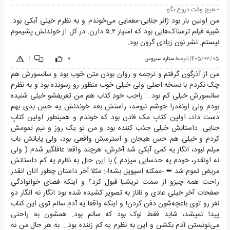
- هیچ وقت دروغ نگو
من اولین بار بود ژانر جنایی-معمایی می‌خوندم و به نظرم خیلی آبکی بود.
شبیه فیلم ترسناک‌هایی بود که امتیاز ۵.۲ دارن. در کل از خوندنش پشیموم
نیستم. نشر نون زیادی گرون بود.
1405/03/05
|
توسط
ستاره سیروس
0
|
|
من از آذرگون گرفتم و ترجمه و روان بودن متن خوب بود و سانسورش هم
چک نکردم با نسخه اصلی ولی خیلی خوب منظور رو رسونده بود و به نظرم
سانسورش خیلی کم بود... راجب خودِ کتاب هم من تعریفشو خیلی شنیده
بودم ولی اونقدرا خوشم نیومد، راستش بعد خوندنش یه حس بدی بهم
دست داد، اولین کتابِ مک فادن بود که خوندم و همینطور اولین کتابِ
جنایی. داستانش خیلی جذب کننده بود و من تو یک روز و نیم تمومش
کردم و خیلی هم حس هیجان و استرسش واقعی بود، ولی پایانش باب
میلم نبود، انگار یه کمی آبکی شد آخرش، هرچند واقعا غافلگیر شدم ( ولی
نه اونقدر، خودم یه حدسایی میزدم ) با این حال به نظرم یه کم داستانش
مریض تموم شد ⬅️ -ممکنه اسپویل بشه!-: مثلا آخر داستان چطور اتان انقدر
راحت همه چیزو از سمت تریشیا قبول کرد؟ و اینکه فضای خوانوادگیِ
صفحات آخر خیلی عادی و ناناز به تصویر کشیده شده بود انگار نه انگار دو
نفر رو توی باغچه‌شون دفن کردن! و اینکه واقعا یه آدمِ سالم توی این کتاب
پیدا نمیشد، شاید فقط لوک بود که سالم بود. همشون به راحتی
می‌تونستن آدم بکشن و این به نظرم یه کم زننده بود... به هر حال من نه