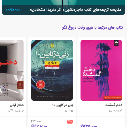
مقایسه ترجمه‌های کتاب «اجاره‌نشین» اثر «فریدا مک‌فادن»
ادامه مقاله
کتاب های مرتبط با هیچ وقت دروغ نگو
دختر گمشده
زنی در کابین ۱۰
دختر قبلی
گیلین فلین
روث ور
جی پی دلانی
479،000
٪10
431،100
425،000