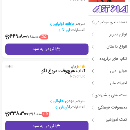
دسته بندی موضوعی
مترجم:
عاطفه اولیایی
انتشارات:
لی لا
لوازم تحریر
2
669،800
٪15
788،000
انواع داستان
جزئیات
افزودن به سبد
کتاب های برگزیده
2.1
از
2
رأی
جوایز ادبی
کتاب هیچ‌‎وقت دروغ نگو
Never Lie
ادبیات ملل
بسته های پیشنهادی
مترجم:
مهدی حلوائی
انتشارات:
آذربیان
محصولات فرهنگی
2
338،300
٪15
398،000
کمک آموزشی
جزئیات
افزودن به سبد