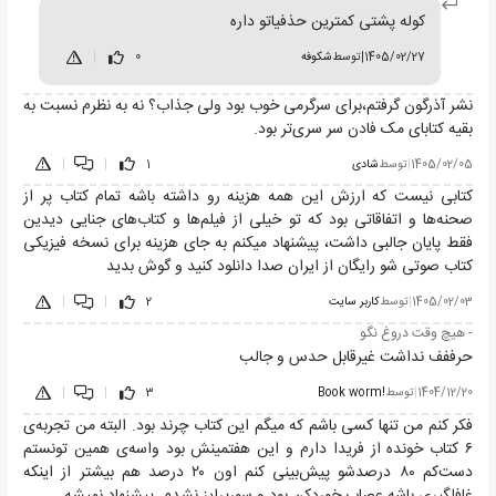
کوله پشتی کمترین حذفیاتو داره
1405/02/27
|
توسط
شکوفه
0
|
نشر آذرگون گرفتم،برای سرگرمی خوب بود ولی جذاب؟ نه به نظرم نسبت به
بقیه کتابای مک فادن سر سری‌تر بود.
1405/02/05
|
توسط
شادی
1
|
|
کتابی نیست که ارزش این همه هزینه رو داشته باشه تمام کتاب پر از
صحنه‌ها و اتفاقاتی بود که تو خیلی از فیلم‌ها و کتاب‌های جنایی دیدین
فقط پایان جالبی داشت، پیشنهاد میکنم به جای هزینه برای نسخه فیزیکی
کتاب صوتی شو رایگان از ایران صدا دانلود کنید و گوش بدید
1405/02/03
|
توسط
کاربر سایت
2
|
|
- هیچ وقت دروغ نگو
حرففف نداشت غیرقابل حدس و جالب
1404/12/20
|
توسط
!Book worm
3
|
|
فکر کنم من تنها کسی باشم که میگم این کتاب چرند بود. البته من تجربه‌ی
۶ کتاب خونده از فریدا دارم و این هفتمینش بود واسه‌ی همین تونستم
دست‌کم ۸۰ درصدشو پیش‌بینی کنم اون ۲۰ درصد هم بیشتر از اینکه
غافلگیری باشه عصاب خوردکن بود و سورپرایز نشدم. پیشنهاد نمیشه.