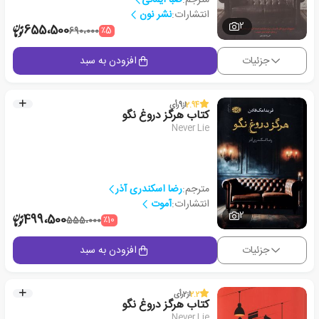
انتشارات:
نشر نون
2
655،500
٪5
690،000
جزئیات
افزودن به سبد
2.94
از
9
رأی
کتاب هرگز دروغ نگو
Never Lie
مترجم:
رضا اسکندری آذر
انتشارات:
آموت
2
499،500
٪10
555،000
جزئیات
افزودن به سبد
2.2
از
2
رأی
کتاب هرگز دروغ نگو
Never Lie