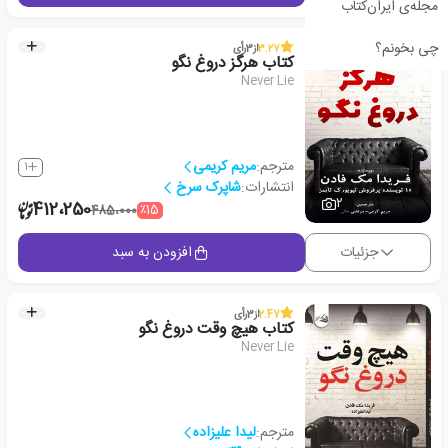
مجله‌ی ایران‌کتاب
چی بخونم؟
3.27
از
3
رأی
کتاب هرگز دروغ نگو
Never Lie
مترجم:
مریم کریمی
1
انتشارات:
شاپرک سرخ
2
412،250
٪15
485،000
جزئیات
افزودن به سبد
2.47
از
3
رأی
کتاب هیچ وقت دروغ نگو
Never Lie
مترجم:
لیدا علیزاده