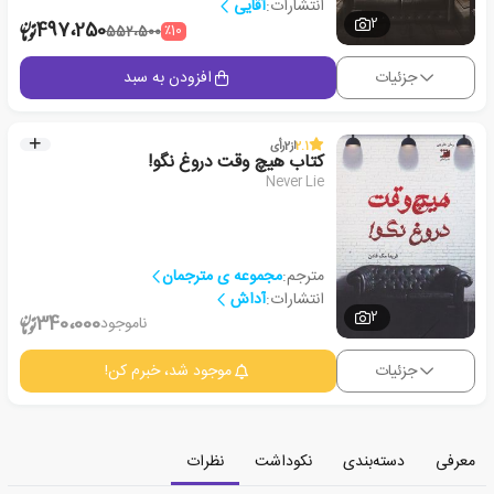
انتشارات:
آقایی
2
497،250
٪10
552،500
جزئیات
افزودن به سبد
2.1
از
2
رأی
کتاب هیچ وقت دروغ نگو!
Never Lie
مترجم:
مجموعه ی مترجمان
انتشارات:
آداش
2
340،000
ناموجود
جزئیات
موجود شد، خبرم کن!
معرفی
دسته‌بندی
نکوداشت
نظرات