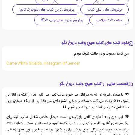
پرفروش های ایران کتاب
پرفروش ترین کتاب های نیویورک تایمز
دهه 2020 میلادی
پرفروش ترین های چاپ 1402
نکوداشت های کتاب هیچ وقت دروغ نگو
من کاملا مبهوت و در حالت شوک بودم
Carrie White Shields, Instagram Influencer
قسمت هایی از کتاب هیچ وقت دروغ نگو
با صدای ضربه ای که به در اتاق می خورد قالب تهی می کنم. قبل از آنکه در اتاق باز
شود، فقط وقت می کنم دستگاه را داخل کشو بالای میز بگذارم. از اینکه درهای این
خانه قفل ندارند واقعا دارم دیوانه می شوم.
این دروغ به اندازه ی کافی باورکردنی است. درحال حاضر، شغلی ندارم. قبلا برای
یک مجله ی آنلاین کار می کردم. می دانید که منظورم چه مجلاتی است... دوازده نکته
برای جذب دوست پسرتان، پنج روش برای پیشبرد روابط، چطور بدون هیچ زحمتی