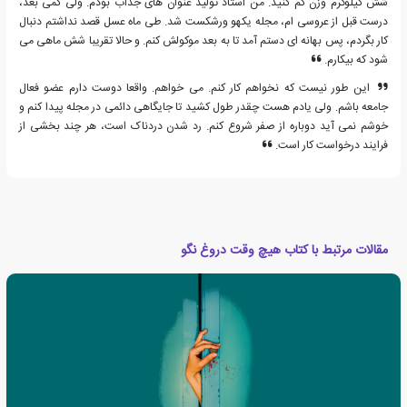
شش کیلوگرم وزن کم کنید. من استاد تولید عنوان های جذاب بودم. ولی کمی بعد،
درست قبل از عروسی ام، مجله یکهو ورشکست شد. طی ماه عسل قصد نداشتم دنبال
کار بگردم، پس بهانه ای دستم آمد تا به بعد موکولش کنم. و حالا تقریبا شش ماهی می
شود که بیکارم.
این طور نیست که نخواهم کار کنم. می خواهم. واقعا دوست دارم عضو فعال
جامعه باشم. ولی یادم هست چقدر طول کشید تا جایگاهی دائمی در مجله پیدا کنم و
خوشم نمی آید دوباره از صفر شروع کنم. رد شدن دردناک است، هر چند بخشی از
فرایند درخواست کار است.
مقالات مرتبط با کتاب هیچ وقت دروغ نگو