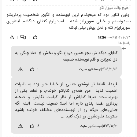
- هیچ وقت دروغ نگو
اولین کتابی بود که میخوندم ازین نویسنده و الگوی شخصیت پردازیشو
نمیدونستم و خیلی سورپرایز شدم . امیدوارم کتابای دیگشم اینطوری
سورپرایزم کنه و قابل پیش بینی نباشه
1404/10/28
|
توسط
razie
1
|
|
پاسخ ها
کتابای دیگه ش بجز همین دروغ نگو و بخش d اصلا چنگی به
دل نمیزنن و قلم نویسنده ضعیفه
1404/11/04
|
توسط
کاربر سایت
1
|
فریدا، قطعا تو نوشتن جنایی از خیلیا جلو زده به نظرات
اهمیت ندید.. من همه‌ی کتاباشو خوندم، و قطعا یکی از
بهتریناست؛ صرفا کتاباش از نظر کیفیت نگارش و صحنه
پردازی طبقه بندی داره اما اصلا ضعیف نیست. البته اگه
جنایی‌های دیگه رو از نویسنده‌های مختلف خونده باشید
میتونید تفاوتشون رو درک کنید ...
1404/12/11
|
توسط
کاربر سایت
8
|