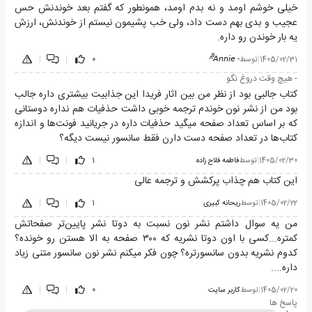
خیلی خوشم اومد و نه بدم اومد، همونطور که گفتم بعد خوندنش حس
عجیب و بدی بهم دست داد، ولی خب پشیمون نیستم از خوندنش، ارزش
یه بار خوندن رو داره.
1405/02/31
|
توسط
- 𝘈𝘯𝘯𝘪𝘦^᪲᪲
0
|
|
- هیچ وقت دروغ نگو
کتاب جالبی بود از نظر من بین اثار فریدا این جذابیت بیشتری داره جالب
بود من از نشر نون خوندم ترجمه خوبی داشت حذفیات هم نداره دوستانی
که بر اساس تعداد صفحه میگید حذفیات داره در جریانید فونت‌ها و اندازه
کتاب‌ها در تعداد صفحه دست دارن فقط سانسور نیست دیگه؟
1405/02/30
|
توسط
فاطمه فلاح زاده
1
|
|
این کتاب هم چذاب پرکشش و ترجمه عالی
1405/02/22
|
توسط
ریحانه کبیری
1
|
|
من یه سوال داشتم نشر نون نسبت به دوتا نشر پایین‌تر صفحاتش
کمتره...کسی با اون دوتا نشریه که ۳۰۰ صفحه به الا هستن رو خونده؟
کدوم نشریه بدون سانسورتره؟ چون فکر میکنم نشر نون سانسور متنی زیاد
داره....
1405/02/20
|
توسط
کاربر سایت
0
|
|
پاسخ ها