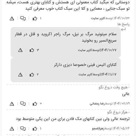
دوستانی که مبگید کتاب معمولی ای هستش و کتابای بهتری هست، میشه
تو سبک جنایی ، معمایی و کلا این سبک کتاب خوب معرفی کنید
1404/10/23
|
توسط
کاربر سایت
1
|
|
پاسخ ها
سلام میتونید مرگ بر نیل، مرگ راجر اکروید و قتل در قطار
سریع‌السیر رو بخونید
1404/10/27
|
توسط
کاربر سایت
3
|
کتابای الیس فینی خصوصا دیزی دارکر
1404/11/17
|
توسط
کاربر سایت
2
|
- هیچ وقت دروغ نگو
عالی
1404/08/29
|
توسط
رضا رمضانی
0
|
|
- هرگز دروغ نگو
ترجمه عالی ولی بین کتابهای مک فادن برای من این یکی متوسط بود
1404/05/26
|
توسط
زهرانامجو
1
|
|