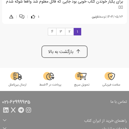
برای یکبار خوندن کتاب خوبی بود جایی که قاتل معلوم شد واقعا شوکه شدم
😶‍🌫️
1404/05/26
|
توسط
نازنین
1
|
|
4
3
2
1
بازگشت به بالا
سلامت فیزیکی
تحویل سریع
پرداخت در 4 قسط
ارسال بین‌الملل
تماس با ما
021-62999935
راهنمای خرید از ایران کتاب