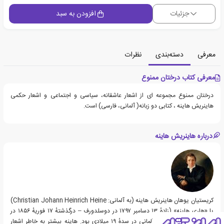
جزئیات
افزودن به سبد
معرفی
دسته‌بندی
نظرات
معرفی کتاب درختان ممنوع
درختان ممنوع مجموعه ای از اشعار عاشقانه، سیاسی و اجتماعی و اشعار حکمی
هاینریش هاینه ، کتابی دو زبانه( آلمانی، فارسی) است.
درباره هاینریش هاینه
کریستیان یوهان هاینریش هاینه (به آلمانی: Christian Johann Heinrich Heine)
یا «هاری هاینه» (زادهٔ ۱۳ دسامبر ۱۷۹۷ در دوسلدورف – درگذشتهٔ ۱۷ فوریهٔ ۱۸۵۶ در
پاریس) شاعر و خبرنگار آلمانی در سدهٔ ۱۹ میلادی بود. هاینه بیشتر به خاطر اشعار