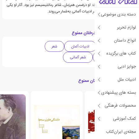
غنایی‌اش مشهور شده‌است. او درضمن هم‌زمان، شاعر رمانتیسیسم نیز بود. آثار او یکی
از پرترجمه‌ترین نوشتارها در ادبیات آلمانی به‌شمار می‌روند.
دسته بندی موضوعی
لوازم تحریر
دسته بندی های کتاب درختان ممنوع
انواع داستان
ادبیات کلاسیک
ادبیات آلمان
شعر
کتاب های برگزیده
دهه 1840 میلادی
شعر آلمانی
جوایز ادبی
ادبیات ملل
کتاب های مرتبط با درختان ممنوع
بسته های پیشنهادی
محصولات فرهنگی
کمک آموزشی
مجله‌ی ایران‌کتاب