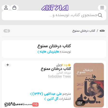
دسته‌بندی
ورود 
سبد خرید
جستجوی کتاب، نویسنده و...
خانه
/
کتاب درختان ممنوع
کتاب درختان ممنوع
نویسنده:
هاینریش هاینه
4.75
از
2
رأی
کتاب درختان ممنوع
دوزبانه، آلمانی
forbidden Trees
مترجم:
علی عبداللهی (1347)
انتشارات:
گل آذین
2
595،000
٪15
700،000