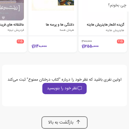
چی بخونم؟
گزیده اشعار هاینریش هاینه
دلتنگی ها و پرسه ها
هاینریش هاینه
هرمان هسه
فردریش نیچه
٪15
300،000
٪15
140،000
255،000
اولین نفری باشید که نظر خود را درباره "کتاب درختان ممنوع" ثبت می‌کند
نظر خود را بنویسید
بازگشت به بالا