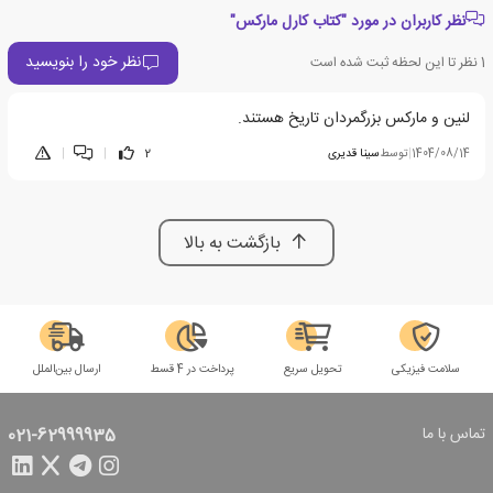
نظر کاربران در مورد "کتاب کارل مارکس"
نظر خود را بنویسید
1
نظر تا این لحظه ثبت شده است
لنین و مارکس بزرگمردان تاریخ هستند.
1404/08/14
|
توسط
سینا قدیری
2
|
|
بازگشت به بالا
سلامت فیزیکی
تحویل سریع
پرداخت در 4 قسط
ارسال بین‌الملل
تماس با ما
021-62999935