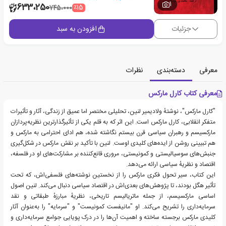
1
633،250
٪15
745،000
جزئیات
افزودن به سبد
معرفی
دسته‌بندی
نظرات
معرفی کتاب کارل مارکس
"کارل مارکس"، نوشتهٔ ولادیمیر لنین، تحلیلی مختصر اما عمیق از زندگی، آثار و تأثیرات
متفکر انقلابی، کارل مارکس است. این اثر که به قلم یکی از تأثیرگذارترین نظریه‌پردازان
مارکسیسم و رهبران سیاسی قرن بیستم نگاشته شده، هم ادای احترامی به مارکس و
هم تبیینی روشن از ایده‌های کلیدی اوست. لنین با تأکید بر نقش مارکس در شکل‌گیری
جنبش‌های سوسیالیستی و کمونیستی، مروری قانع‌کننده بر مشارکت‌های او در فلسفه،
اقتصاد و نظریهٔ سیاسی ارائه می‌دهد.
این کتاب، سیر تحول فکری مارکس را از نخستین نوشته‌های فلسفی‌اش، که تحت
تأثیر هگل بودند، تا پژوهش‌های بعدی‌اش در اقتصاد سیاسی دنبال می‌کند. لنین اصول
اساسی مارکسیسم، از جمله ماتریالیسم تاریخی، نظریهٔ مبارزهٔ طبقاتی و نقد
سرمایه‌داری را تشریح می‌کند. او "مانیفست کمونیست" و "سرمایه" را به‌عنوان آثار
کلیدی مارکس برجسته ساخته و اهمیت آن‌ها را در درک پویایی جوامع سرمایه‌داری و