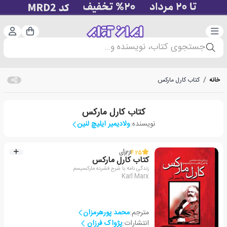
دسته‌بندی
ورود 
سبد خرید
جستجوی کتاب، نویسنده و...
خانه
/
کتاب کارل مارکس
کتاب کارل مارکس
نویسنده:
ولادیمیر ایلیچ لنین
4.25
از
2
رأی
کتاب کارل مارکس
زندگی نامه با شرح فشرده مارکسیسم
Karl Marx
مترجم:
محمد پورهرمزان
انتشارات:
پژواک فرزان