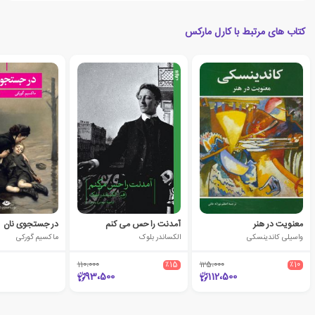
کتاب های مرتبط با کارل مارکس
معنویت در هنر
آمدنت را حس می کنم
در جستجوی نان
واسیلی کاندینسکی
الکساندر بلوک
ماکسیم گورکی
110،000
٪15
125،000
٪10
93،500
112،500