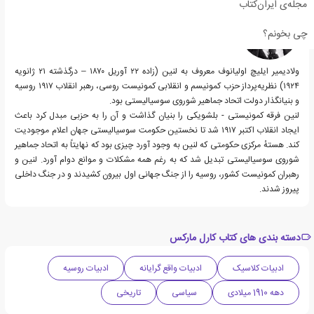
مجله‌ی ایران‌کتاب
چی بخونم؟
ولادیمیر ایلیچ اولیانوف معروف به لنین (زاده ۲۲ آوریل ۱۸۷۰ – درگذشته ۲۱ ژانویه
۱۹۲۴) نظریه‌پرداز حزب کمونیسم و انقلابی کمونیست روسی، رهبر انقلاب ۱۹۱۷ روسیه
و بنیانگذار دولت اتحاد جماهیر شوروی سوسیالیستی بود.
لنین فرقه کمونیستی - بلشویکی را بنیان گذاشت و آن را به حزبی مبدل کرد باعث
ایجاد انقلاب اکتبر ۱۹۱۷ شد تا نخستین حکومت سوسیالیستی جهان اعلام موجودیت
کند. هستهٔ مرکزی حکومتی که لنین به وجود آورد چیزی بود که نهایتاً به اتحاد جماهیر
شوروی سوسیالیستی تبدیل شد که به رغم همه مشکلات و موانع دوام آورد. لنین و
رهبران کمونیست کشور، روسیه را از جنگ جهانی اول بیرون کشیدند و در جنگ داخلی
پیروز شدند.
دسته بندی های کتاب کارل مارکس
ادبیات کلاسیک
ادبیات واقع گرایانه
ادبیات روسیه
دهه 1910 میلادی
سیاسی
تاریخی