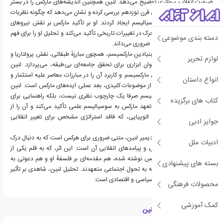
ضرورت انقلاب پرولتری توضیح می‌دهد. لنین همچنین اندیشه‌های مارکس را در بستر
وسیع‌تر جریان‌های انقلابی قرن نوزدهم بررسی کرده و نشان می‌دهد که چگونه نظریات
او پایه‌ای علمی برای سوسیالیسم ایجاد کردند. او بر تأکید مارکس بر نقش نیروهای
اقتصادی به‌عنوان عامل محرک در تغییرات تاریخی تأکید می‌کند و تحلیل او را برای فهم
دسته بندی موضوعی
توسعهٔ اجتماعی و سیاسی ضروری می‌داند.
"کارل مارکس" به مفاهیم بنیادین مارکسیسم، همچون مبارزهٔ طبقاتی، نقش پرولتاریا و
لوازم تحریر
دیکتاتوری پرولتاریا، به‌عنوان ابزاری برای تحقق جامعه‌ای بی‌طبقه، می‌پردازد. لنین
همچنین پتانسیل انقلابی مارکسیسم و کاربرد آن را در مبارزات معاصر علیه استثمار و
انواع داستان
ستم بررسی می‌کند. یکی از موضوعات کلیدی، بعد عملی ایده‌های مارکس است. لنین
استدلال می‌کند که مارکسیسم صرفا یک چارچوب نظری نیست، بلکه راهنمایی برای
کتاب های برگزیده
عمل سیاسی است. او بر تعهد مارکس به سوسیالیسم علمی تأکید می‌کند و آن را از
دیدگاه‌های سوسیالیستی اتوپیایی، که فاقد استراتژی مشخص برای تغییر انقلابی
جوایز ادبی
هستند، متمایز می‌سازد.
"کارل مارکس"، نوشتهٔ ولادیمیر لنین، متنی ضروری برای هرکس است که به دنبال درک
ادبیات ملل
عمیق‌تر نظریهٔ مارکسیستی و پیامدهای انقلابی آن است. این اثر، که به قلم یکی از
سرسخت‌ترین پیروان مارکس نوشته شده، هم مقدمه‌ای بر فلسفهٔ او و هم دعوتی به
بسته های پیشنهادی
اقدام برای کسانی است که به تحول اجتماعی متعهدند. تحلیل لنین، شاهدی بر تأثیر
ماندگار مارکس بر اندیشهٔ سیاسی و اقتصادی است.
محصولات فرهنگی
کمک آموزشی
درباره ولادیمیر ایلیچ لنین