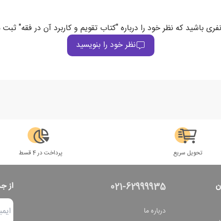
فری باشید که نظر خود را درباره "کتاب تقویم و کاربرد آن در فقه" ثبت 
نظر خود را بنویسید
تحویل سریع
پرداخت در 4 قسط
ن
از ج
021-62999935
درباره ما