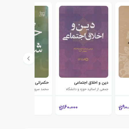
دین و اخلاق اجتماعی
حکمرانی شایسته
جمعی از اساتید حوزه و دانشگاه
محمد سروش محلاتی
220،000
160،000
90،