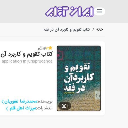
دسته‌بندی
خانه
/
کتاب تقویم و کاربرد آن در فقه
3
از
1
رأی
کتاب تقویم و کاربرد آن 
 application in jurisprudence
نویسنده:
محمدرضا غفوریان
1
انتشارات:
میراث اهل قلم