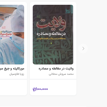
ولایت در مغالطه و مصادره
مورتالیته و جیغ سیا
محمد سروش محلاتی
زویا طاوسیان
100،000