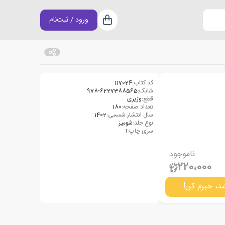
ورود / ثبت‌نام
سبد خرید
کد کتاب:
117024
شابک:
‫‫‭978-6227388565‬‬
قطع:
وزیری
تعداد صفحه:
180
سال انتشار شمسی:
1402
نوع جلد:
شومیز
سری چاپ:
1
ناموجود
220،000
د، خبرم کن!