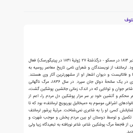
نتوف
میخائیل یوریویچ لرمانتف (زادهٔ ۳ اکتبر ۱۸۱۴ در مسکو - درگذشتهٔ ۲۷ ژوئیهٔ ۱۸۴۱ در پیتیگورسک) فعال
. لرمانتف از نویسندگان و شعرای نامی تاریخ معاصر روسیه به
ا و فاتالیست و دیوان اشعار او از مشهورترین آثار وی هستند.
لرمانتف در روز ۲۷ ژوئیهٔ ۱۸۴۱ میلادی در یک سانحهٔ دوئل جان سپرد. در سال ۱۸۳۶، مرگ ناگهانی
اعر جوان و توانایی که در اندک زمانی جانشین پوشکین گشت،
عر محکم و آتشین خود بر سر مزار پوشکین دل مردم را، اعم از
خانوادهای اشرافی موسوم به «میخائیل یوریویچ لرمانتف» بود که تا
ایانش کسی او را به شاعری نمی‌شناخت. مرثیهٔ پرشور لرمانتف
نی تکمیل و توسط دوستان او بین مردم پخش و موجب شهرت و
از فاجعهٔ مرگ پوشکین شاعر، شاعر نویافته به تبعیدگاه زیبا ولی
ید.