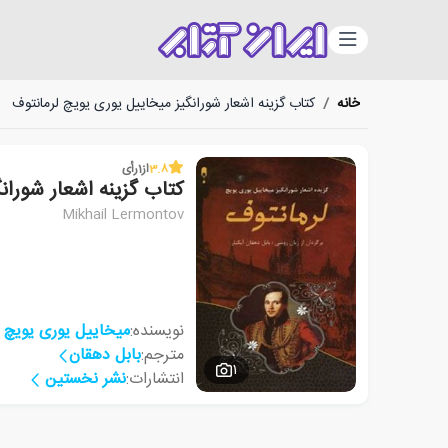
دسته‌بندی
خانه
/
کتاب گزینه اشعار شورانگیز میخاییل یوری یویچ لرمانتوف
3.8
از
1
رأی
کتاب گزینه اشعار شوران
Mikhail Lermontov
نویسنده:
میخاییل یوری یویچ ل
مترجم:
بابل دهقان
1
انتشارات:
نشر نخستین