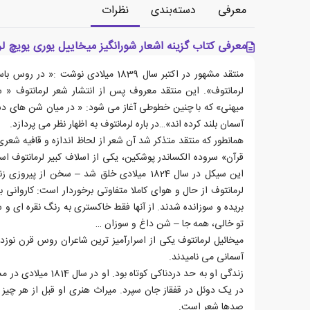
معرفی
دسته‌بندی
نظرات
معرفی کتاب گزینه اشعار شورانگیز میخاییل یوری یویچ لر
منتقد مشهور در اکتبر سال 1839 میلادی نوشت
لرمانتوف». این منتقد معروف پس از انتشار شعر لرمانتوف «
میهنی» که با چنین خطوطی آغاز می شود: « در میان شن های د
آسمان بلند کرده اند»…در باره لرمانتوف به اظهار نظر می پردازد.
همانطور که منتقد متذکر شد آن شعر از لحاظ اندازه و قافیه شعری ی
قرآن» سروده الکساندر پوشکین، یکی از اسلاف کبیر لرمانتوف است
این سیکل در سال 1824 میلادی خلق شد – سخن از 
لرمانتوف از حال و هوای کاملا متفاوتی برخوردار است: کاروانی 
بریده و سوزانده شدند. از آنها فقط خاکستری به رنگ نقره ای و
تو خالی، همه جا – شن داغ و سوزان …
میخائیل لرمانتوف یکی از اسرارآمیز ترین شاعران روس قرن نوز
آسمانی می نامیدند.
در یک دوئل در قفقاز جان سپرد. میراث هنری او قبل از هر چیز ا
صدها شعر است.