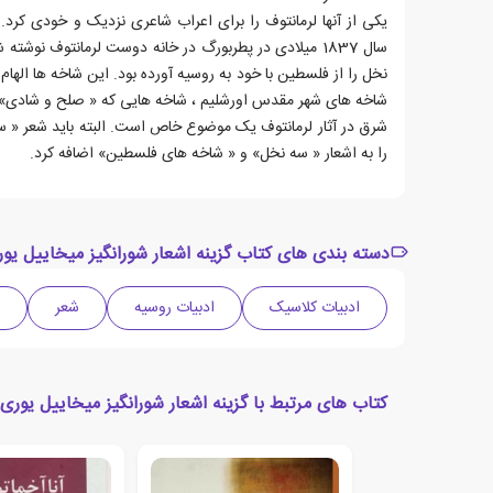
یکی از آنها لرمانتوف را برای اعراب شاعری نزدیک و خودی کرد.
سال 1837 میلادی در پطربورگ در خانه دوست لرمانتوف نوش
نخل را از فلسطین با خود به روسیه آورده بود. این شاخه ها اله
شاخه های شهر مقدس اورشلیم ، شاخه هایی که « صلح و شادی» آنه
شرق در آثار لرمانتوف یک موضوع خاص است. البته باید شعر « س
را به اشعار « سه نخل» و « شاخه های فلسطین» اضافه کرد.
دسته بندی های کتاب گزینه اشعار شورانگیز میخاییل یور
ادبیات کلاسیک
ادبیات روسیه
شعر
کتاب های مرتبط با گزینه اشعار شورانگیز میخاییل یوری 