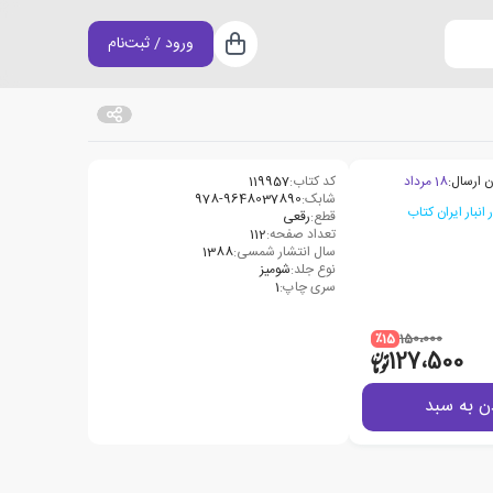
ورود / ثبت‌نام
سبد خرید
ن ارسال:
18 مرداد
کد کتاب:
119957
شابک:
978-9648037890
قطع:
رقعی
تعداد صفحه:
112
سال انتشار شمسی:
1388
نوع جلد:
شومیز
سری چاپ:
1
٪15
150،000
127،500
ن به سبد