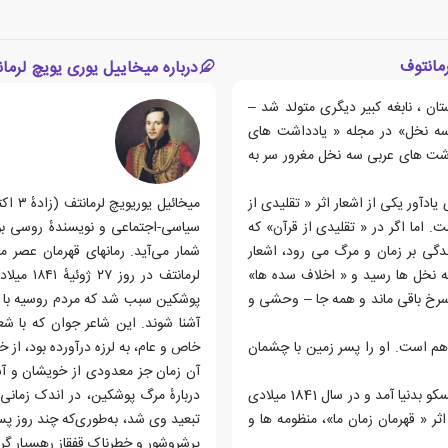
مانتوف
درباره میخاییل یوری یویچ لرما
 :« در روس باستان ، نابغه کبیر دیگری متولد شد –
 سه نخل» در مجله « یادداشت های
شت های عربی سه نخل مغرور سر به
ادآور یکی از اشعار اثر « تقلیدی از
. اما اگر در « تقلیدی از قرآن» که
سیاسی-اجتماعی و نویسندهٔ روسی بود
پیروزی زندگی بر زمان و مرگ می رود، اشعار
شمار می‌آید. رمانهای قهرمان عصر م
به نخل ها رسید و « اخلاف سده ها»
 سرخ باقی ماند و همه جا – وحشی و
پوشکین سبب شد که مردم روسیه با ش
آشنا شوند. این شاعر جوان که با ش
دهم است. او را پسر زمین با چشمان
خاص و عام، به لرزه درآورده بود، از 
آن زمان جز معدودی از خویشان و آشن
زندگی او به حد دردناکی کوتاه بود. او در سال 1814 میلادی در مسکو بدنیا آمد و در سال 1841 میلادی
دربارهٔ مرگ پوشکین، در اندک زما
ثر « قهرمان زمان ما»، منظومه ها و
تبعید وی شد، به‌طوری‌که چند روز پس 
پرشروشور و خطرناک قفقاز رهسپار گرد