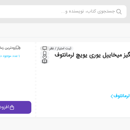
جستجوی کتاب، نویسنده و...
زودترین زما
ثبت امتیاز / نظر
گیز میخاییل یوری یویچ لرمانتوف
1 عدد موجود در انبار ایران کتاب
رمانتوف
افزود