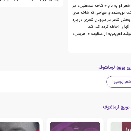
 شعر او به نام « شاخه فلسطین» در
ته شد- نویسنده و سیاحی که شاخه های
ام بخش شاعر در سرودن شعری در باره
ا را احاطه کرده اند، شد.
وگند اهریمن» از منظومه « اهریمن»
ی یویچ لرمانتوف
شعر روسی
یویچ لرمانتوف