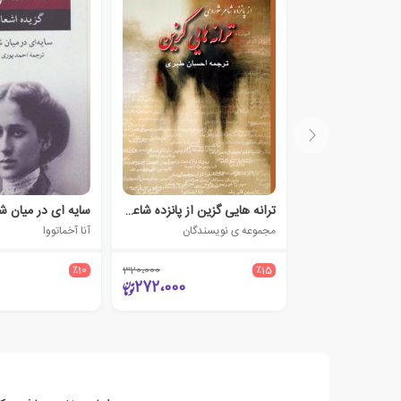
ترانه هایی گزین از پانزده شاعر شوروی
سایه ای در میان ش
مجموعه ی نویسندگان
آنا آخماتووا
٪10
320،000
٪15
272،000