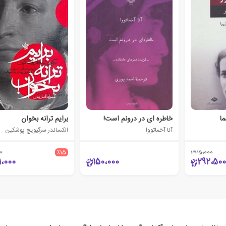
ما
خاطره ای در درونم است!
برایم ترانه بخوان
آنا آخماتووا
الکساندر سرگیویچ پوشکین
0
٪15
325،000
1،000
150،000
292،500