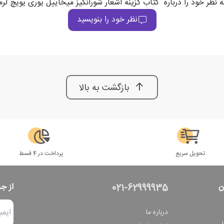
 نظر خود را درباره "کتاب گزینه اشعار شورانگیز میخاییل یوری یویچ لر
نظر خود را بنویسید
بازگشت به بالا
تحویل سریع
پرداخت در 4 قسط
ن
از ج
021-62999935
درباره ما