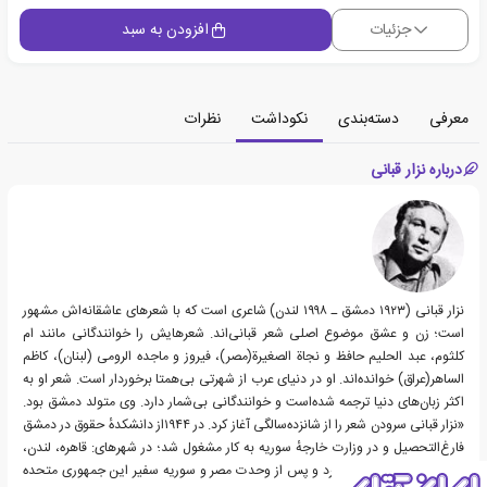
جزئیات
افزودن به سبد
معرفی
دسته‌بندی
نکوداشت
نظرات
درباره نزار قبانی
نزار قبانی (۱۹۲۳ دمشق ـ ۱۹۹۸ لندن) شاعری است که با شعرهای عاشقانه‌اش مشهور
است؛ زن و عشق موضوع اصلی شعر قبانی‌اند. شعرهایش را خوانندگانی مانند ام
کلثوم، عبد الحلیم حافظ و نجاة الصغیرة(مصر)، فیروز و ماجده الرومی (لبنان)، کاظم
الساهر(عراق) خوانده‌اند. او در دنیای عرب از شهرتی بی‌همتا برخوردار است. شعر او به
اکثر زبان‌های دنیا ترجمه شده‌است و خوانندگانی بی‌شمار دارد. وی متولد دمشق بود.
«نزار قبانی سرودن شعر را از شانزده‌سالگی آغاز کرد. در ۱۹۴۴از دانشکدهٔ حقوق در دمشق
فارغ‌التحصیل و در وزارت خارجهٔ سوریه به کار مشغول شد؛ در شهرهای: قاهره، لندن،
بیروت و مادرید خدمت کرد و پس از وحدت مصر و سوریه سفیر این جمهوری متحده