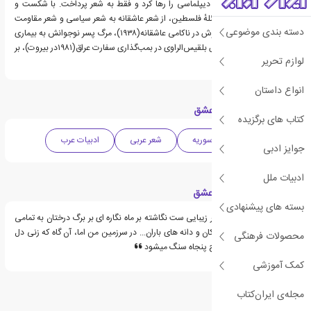
در چین شد. در ۱۹۶۶ کار دیپلماسی را رها کرد و فقط به شعر پرداخت. با شکست و
عقب‌نشینی اعراب در مسئلهٔ فلسطین، از شعر عاشقانه به شعر سیاسی و شعر مقاومت
دسته بندی موضوعی
روی‌آورد. خودکشی خواهرش در ناکامی عاشقانه(۱۹۳۸)، مرگ پسر نوجوانش به بیماری
قلبی، کشته‌شدن همسرش بلقیس‌الراوی در بمب‌گذاری سفارت عراق(۱۹۸۱در بیروت)، بر
لوازم تحریر
شعرش اثر گذاشت.»
انواع داستان
دسته بندی های کتاب عشق
کتاب های برگزیده
شعر
ادبیات سوریه
شعر عربی
ادبیات عرب
جوایز ادبی
ادبیات ملل
قسمت هایی از کتاب عشق
بسته های پیشنهادی
محبوب من عشق شعر زیبایی ست نگاشته بر ماه نگاره ای بر برگ درختان به تمامی
و نقش بسته بر پر گنجشکان و دانه های باران... در سرزمین من اما، آن گاه که زنی دل
محصولات فرهنگی
به عشق مردی بسپارد آماج پنجاه سنگ میشود
کمک آموزشی
مجله‌ی ایران‌کتاب