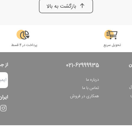
بازگشت به بالا
تحویل سریع
پرداخت در 4 قسط
ن
از ج
021-62999935
درباره ما
ل
تماس با ما
همکاری در فروش
ایران