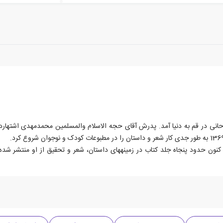
امحمدی در سال 1347 هجری شمسی در خانواده‎ای روحانی در قم به دنیا آمد. پدرش آقای حجه الاسلام والمسل