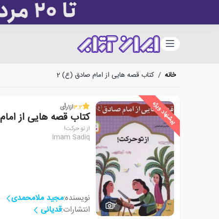
دسته‌بندی
خانه
/
کتاب قصه هایی از امام صادق (ع) 2
پیشنهاد ویژه
3.2
از
1
رأی
کتاب قصه هایی از امام 
از تو حرکت!
Imam Sadiq
نویسنده:
مجید ملامحمدی
2
انتشارات:
قدیانی