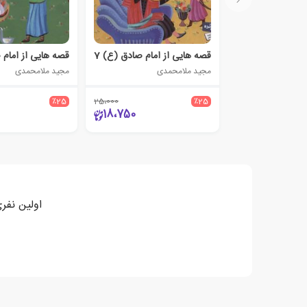
قصه هایی از امام صادق (ع) 7
قصه هایی از امام 
مجید ملامحمدی
مجید ملامحمدی
٪25
25،000
٪25
18،750
اولین نفری 