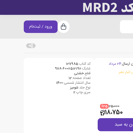
ورود / ثبت‌نام
سبد خرید
 ارسال:
24 مرداد
کد کتاب:
127985
شابک:
978-6002512192
 انبار نشر
قطع:
خشتی
تعداد صفحه:
12
سال انتشار شمسی:
1400
نوع جلد:
شومیز
سری چاپ:
2
٪25
25،000
18،750
ن به سبد