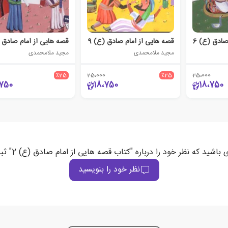
صادق (ع) 6
قصه هایی از امام صادق (ع) 9
مجید ملامحمدی
مجید ملامحمدی
٪25
25،000
٪25
25،000
،750
18،750
18،750
باشید که نظر خود را درباره "کتاب قصه هایی از امام صادق (ع) 2" ثبت می‌کند
نظر خود را بنویسید