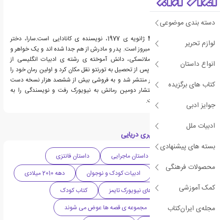
دسته بندی موضوعی
سارا ملانسکی، زاده ی 4 ژانویه ی 1977، نویسنده ی کانادایی است.سارا، دختر
لوازم تحریر
نویسنده ای به نام الیسا آمبروز است. پدر و مادرش از هم جدا شده اند و یک خواهر و
یک خواهرخوانده دارد. ملانسکی، دانش آموخته ی رشته ی ادبیات انگلیسی از
انواع داستان
دانشگاه مک گیل است.او پس از تحصیل به تورنتو نقل مکان کرد و اولین رمان خود را
نوشت که در شانزده کشور منتشر شد و به فروشی بیش از ششصد هزار نسخه دست
کتاب های برگزیده
یافت.ملانسکی پس از انتشار دومین رمانش به نیویورک رفت و نویسندگی را به
صورت تمام وقت پی گرفت.
جوایز ادبی
ادبیات ملل
دسته بندی های کتاب پری دریایی
بسته های پیشنهادی
ادبیات کانادا
داستان ماجرایی
داستان فانتزی
محصولات فرهنگی
ادبیات داستانی
ادبیات کودک و نوجوان
دهه 2010 میلادی
کمک آموزشی
پرفروش ترین کتاب های نیویورک تایمز
کتاب کودک
مجله‌ی ایران‌کتاب
کتاب نوجوان
مجموعه ی قصه ها عوض می شوند