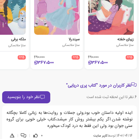
زیبای خفته
سیندرلا
ملکه برفی
سارا ملانسکی
سارا ملانسکی
سارا ملانسکی
٪25
490،000
٪25
490،000
٪25
367،500
367،500
نظر کاربران در مورد "کتاب پری دریایی"
نظر خود را بنویسید
6
نظر تا این لحظه ثبت شده است
ایده اولیه داستان خوب بود;ولی جملات و روایت‌ها به زبانی کاملا بچگانه
نوشته شدن.اگر یکم بیشتر روش کار میشد،کتاب خیلی خوبی برای گروه
سنی جوان بود.ولی این فقط به درد کودک میخوره
1402/04/14
|
توسط
کاربر سایت
0
|
|