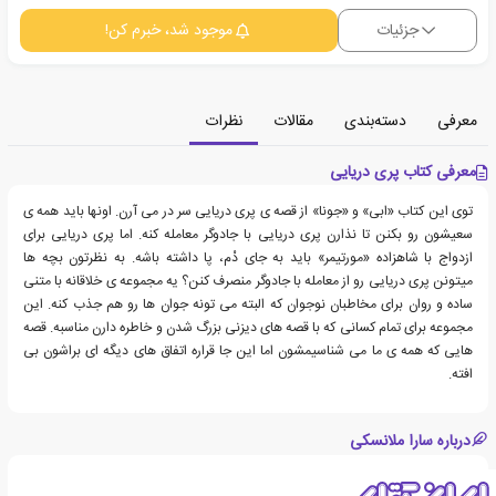
جزئیات
موجود شد، خبرم کن!
معرفی
دسته‌بندی
مقالات
نظرات
معرفی کتاب پری دریایی
توی این کتاب «ابی» و «جونا» از قصه ی پری دریایی سر در می آرن. اونها باید همه ی
سعیشون رو بکنن تا نذارن پری دریایی با جادوگر معامله کنه. اما پری دریایی برای
ازدواج با شاهزاده «مورتیمر» باید به جای دْم، پا داشته باشه. به نظرتون بچه ها
میتونن پری دریایی رو از معامله با جادوگر منصرف کنن؟ یه مجموعه ی خلاقانه با متنی
ساده و روان برای مخاطبان نوجوان که البته می تونه جوان ها رو هم جذب کنه. این
مجموعه برای تمام کسانی که با قصه های دیزنی بزرگ شدن و خاطره دارن مناسبه. قصه
هایی که همه ی ما می شناسیمشون اما این جا قراره اتفاق های دیگه ای براشون بی
افته.
درباره سارا ملانسکی