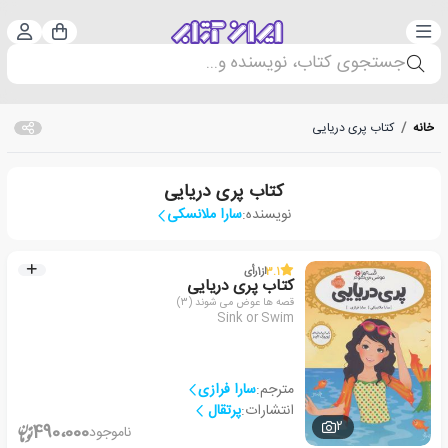
دسته‌بندی
ورود 
سبد خرید
جستجوی کتاب، نویسنده و...
خانه
/
کتاب پری دریایی
کتاب پری دریایی
نویسنده:
سارا ملانسکی
3.1
از
1
رأی
کتاب پری دریایی
قصه ها عوض می شوند (۳)
Sink or Swim
مترجم:
سارا فرازی
انتشارات:
پرتقال
2
490،000
ناموجود