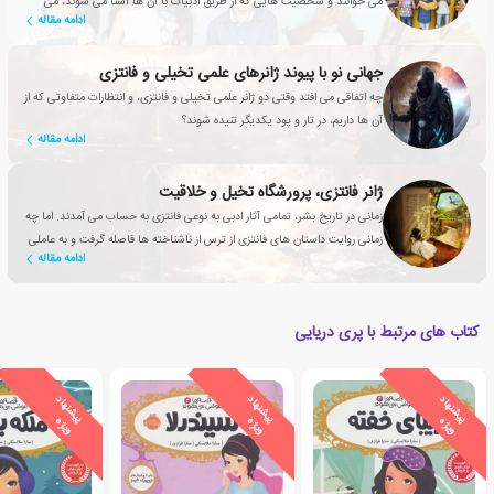
می خوانند و شخصیت هایی که از طریق ادبیات با آن ها آشنا می شوند، می
ادامه مقاله
توانند به دوستانشان تبدیل شوند.
جهانی نو با پیوند ژانرهای علمی تخیلی و فانتزی
چه اتفاقی می افتد وقتی دو ژانر علمی تخیلی و فانتزی، و انتظارات متفاوتی که از
آن ها داریم، در تار و پود یکدیگر تنیده شوند؟
ادامه مقاله
ژانر فانتزی، پرورشگاه تخیل و خلاقیت
زمانی در تاریخ بشر، تمامی آثار ادبی به نوعی فانتزی به حساب می آمدند. اما چه
زمانی روایت داستان های فانتزی از ترس از ناشناخته ها فاصله گرفت و به عاملی
ادامه مقاله
تأثیرگذار برای بهبود زندگی انسان تبدیل شد؟
کتاب های مرتبط با پری دریایی
ی
ش
ن
ه
ا
د
و
ی
ژ
ی
ش
ن
ه
ا
د
و
ی
ژ
ی
ش
ن
ه
ا
د
و
ی
ژ
پ
ه
پ
ه
پ
ه