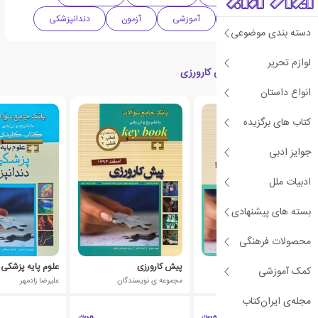
گردآوری و تلفیق
آموزشی
آزمون
دندانپزشکی
دسته بندی موضوعی
لوازم تحریر
کتاب های مرتبط با پیش کارورزی
انواع داستان
کتاب های برگزیده
جوایز ادبی
ادبیات ملل
بسته های پیشنهادی
محصولات فرهنگی
پیش کارورزی
پیش کارورزی
کمک آموزشی
مجموعه ی نویسندگان
مجموعه ی نویسندگان
علیرضا زادمهر
مجله‌ی ایران‌کتاب