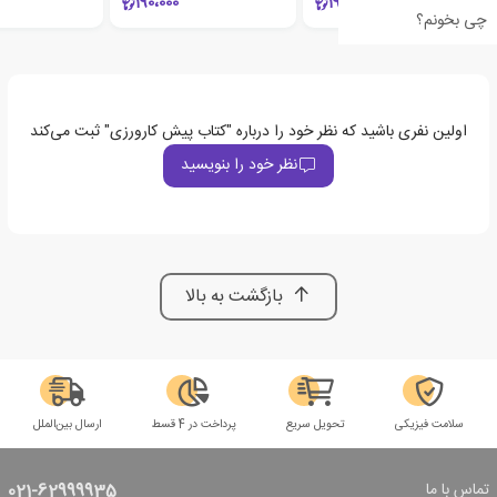
190،000
190،000
چی بخونم؟
اولین نفری باشید که نظر خود را درباره "کتاب پیش کارورزی" ثبت می‌کند
نظر خود را بنویسید
بازگشت به بالا
سلامت فیزیکی
تحویل سریع
پرداخت در 4 قسط
ارسال بین‌الملل
تماس با ما
021-62999935