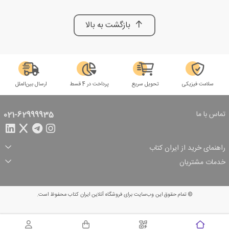
بازگشت به بالا
سلامت فیزیکی
تحویل سریع
پرداخت در 4 قسط
ارسال بین‌الملل
تماس با ما
021-62999935
راهنمای خرید از ایران کتاب
ثبت سفارش
شیوه پرداخت
خدمات مشتریان
تخفیف‌های خرید
شرایط ارسال سفارش
درباره ما
شرایط استفاده
حریم خصوصی
پیگیری سفارش
بازگرداندن سفارش
پرسش‌های متداول
© تمام حقوق این وب‌سایت برای فروشگاه آنلاین ایران کتاب محفوظ است.
سبد خرید