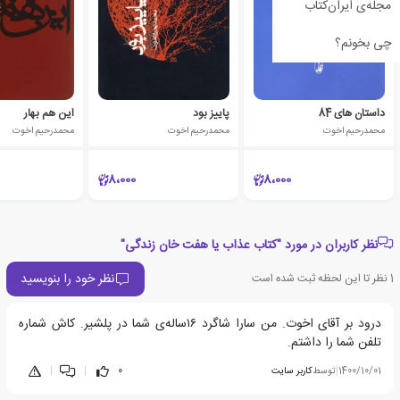
مجله‌ی ایران‌کتاب
چی بخونم؟
داستان های 84
پاییز بود
این هم بهار
محمدرحیم اخوت
محمدرحیم اخوت
محمدرحیم اخوت
8،000
8،000
نظر کاربران در مورد "کتاب عذاب یا هفت خان زندگی"
نظر خود را بنویسید
1
نظر تا این لحظه ثبت شده است
درود بر آقای اخوت. من سارا شاگرد ۱۶ساله‌ی شما در پلشیر. کاش شماره
تلفن شما را داشتم.
1400/10/01
|
توسط
کاربر سایت
0
|
|