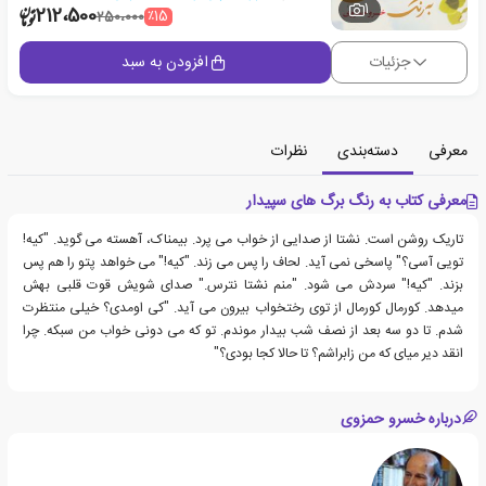
1
212،500
٪15
250،000
جزئیات
افزودن به سبد
معرفی
دسته‌بندی
نظرات
معرفی کتاب به رنگ برگ های سپیدار
تاریک روشن است. نشتا از صدایی از خواب می پرد. بیمناک، آهسته می گوید. "کیه!
تویی آسی؟" پاسخی نمی آید. لحاف را پس می زند. "کیه!" می خواهد پتو را هم پس
بزند. "کیه!" سردش می شود. "منم نشتا نترس." صدای شویش قوت قلبی بهش
میدهد. کورمال کورمال از توی رختخواب بیرون می آید. "کی اومدی؟ خیلی منتظرت
شدم. تا دو سه بعد از نصف شب بیدار موندم. تو که می دونی خواب من سبکه. چرا
انقد دیر میای که من زابراشم؟ تا حالا کجا بودی؟"
درباره خسرو حمزوی