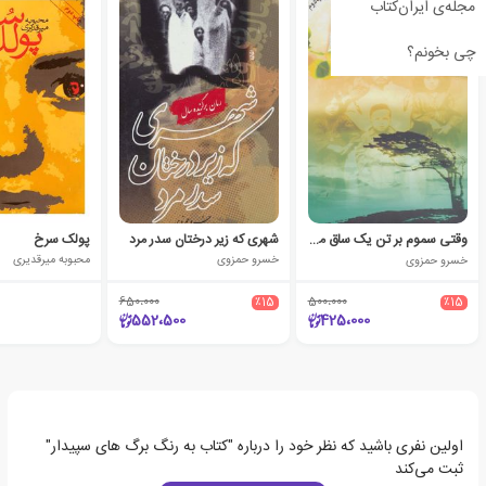
مجله‌ی ایران‌کتاب
چی بخونم؟
وقتی سموم بر تن یک ساق می وزید
شهری که زیر درختان سدر مرد
پولک سرخ
خسرو حمزوی
خسرو حمزوی
محبوبه میرقدیری
650،000
٪15
500،000
٪15
552،500
425،000
اولین نفری باشید که نظر خود را درباره "کتاب به رنگ برگ های سپیدار"
ثبت می‌کند