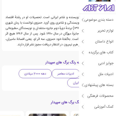
خسرو حمزوی زاده ۱۳۰۸ نویسنده و شاعر ایرانی است. تحصیلات او در رشتهٔ اقتصاد
دسته بندی موضوعی
بود، اما از آغاز جوانی به نویسندگی و شاعری روی آورد. حمزوی توانست با رمان شهری
که زیر درختان سدر مرد (۱۳۷۹) برندهٔ دورهٔ دوم جایزه منتقدان و نویسندگان مطبوعاتی
لوازم تحریر
و همچنین نامزد دریافت جایزهٔ مهرگان در سال ۱۳۸۰ شود. پس از سال ۱۳۸۶ هیچ اثر
جدیدی از او منتشر نشده است. به‌گفتۀ خود حمزوی، سه اثر او، یعنی افسانۀ مامیران،
انواع داستان
در بیشه‌های آسوریک و در هرم نیم‌روز، در انتظار دریافت مجوز نشر قرار دارند.
کتاب های برگزیده
دسته بندی های کتاب به رنگ برگ های سپیدار
جوایز ادبی
ادبیات ملل
ادبیات داستانی
ادبیات معاصر
دهه 2000 میلادی
رمان
ادبیات ایران
بسته های پیشنهادی
محصولات فرهنگی
کتاب های مرتبط با به رنگ برگ های سپیدار
کمک آموزشی