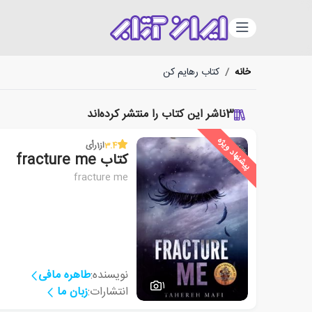
دسته‌بندی
خانه
/
کتاب رهایم کن
3
ناشر این کتاب را منتشر کرده‌اند
پیشنهاد ویژه
3.4
از
1
رأی
کتاب fracture me
fracture me
نویسنده:
طاهره مافی
1
انتشارات:
زبان ما