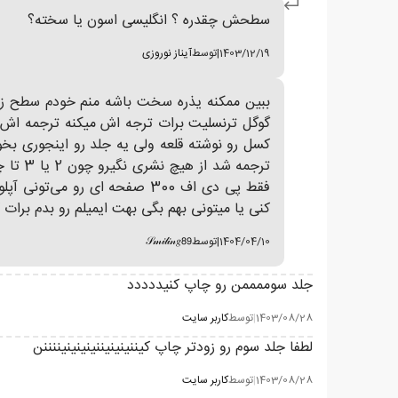
سطحش چقدره ؟ انگلیسی اسون یا سخته؟
1403/12/19
|
توسط
آیناز نوروزی
ببین ممکنه یذره سخت باشه منم خودم سطح زبانم
گوگل ترنسلیت برات ترجه اش میکنه ترجمه اش خ
ترجمه 
کنی یا میتونی بهم بگی بهت ایمیلم رو بدم برات کل مجموعه رو تر
1404/04/10
|
توسط
𝒮𝓂𝒾𝓁𝒾𝓃𝑔𝟪𝟫
جلد سوممممن رو چاپ کنیددددد
1403/08/28
|
توسط
کاربر سایت
لطفا جلد سوم رو زودتر چاپ کیننینینیننینینینیننننن
1403/08/28
|
توسط
کاربر سایت