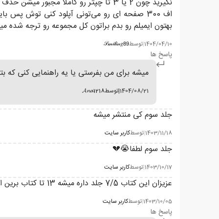
نگیرید چون 2 یا 3 تا چپتر رو کاملا م
بهتون ایمیلم رو بدم براتون کل مجموعه رو ترجه شده می
1404/04/10
|
توسط
𝒮𝓂𝒾𝓁𝒾𝓃𝑔𝟪𝟫
پاسخ ها
میشه برای من بفرستی یا یه راهنمایی کنی که بتو
1404/08/21
|
توسط
𝓐𝓷𝓪1218
جلد سوم کی منتشر میشه
1403/11/18
|
توسط
کاربر سایت
جلد سوم لطفا😭💔
1403/10/17
|
توسط
کاربر سایت
عزیزان این کتاب 7/5 جلد داره میشه 13 تا کتاب برین انگلیسیشو بخونین تا 4 سال دیگه هم با این روند پیش بریم ترجمه نمیشه کاملانگلیسی بخونین بدون سانسوره بهترم هست
1403/10/05
|
توسط
کاربر سایت
پاسخ ها