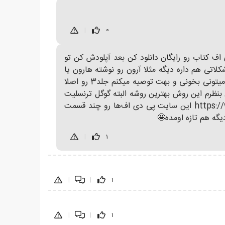
|
0
اف کتاب رو رایگان دانلود کن بعد آپلودش کن تو
تی هم داره دیگه مثلا آرون رو نوشته هارون یا
کسل رو نوشته قلعه ولی یه جلد رو اینجوری بخونی را میوفتی و خوبشم اینه که تمام ضحنه‌ها با تمام جزییات فارسی میتونی بخونی و بهت توصیه میکنم جلد3 رو اصلا
م زیاد دارن پس بنظرم این روش بهترین روشه البته گوگل ترنسلیت
فقط پی دی اف 300 صفحه ای رو می‌تونی آپلود کنی توش پس باید با https://www.splitapdf.com/en/pdfsplitform این سایت پی دی اف‌ها رو چند قسمت
|
1
|
|
1
|
|
1