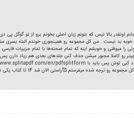
 اونقدر بالا نیس که بتونم زبان اصلی بخونم برو از تو گوگل پی دی 
وبه بد نیست . من کل مجموعه رو همینجوری خوندم البته یسری مشکلا
شد از هیچ نشری نگیرو چون 2 یا 3 تا چپتر رو کاملا مجبور میشن حذف کنن جلد‌های بعدی ه
جه شده میفرستم 🥰راستی الان شد 14 تا کتاب یکی دیگه هم تازه اومده🤩