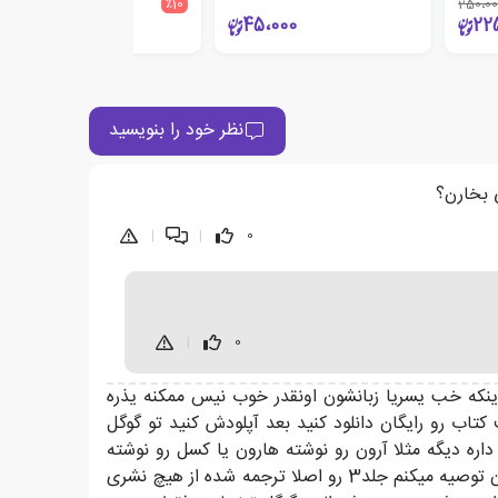
600،000
٪10
250،00
540،000
45،000
22
نظر خود را بنویسید
|
|
0
|
0
بخونید یا اینکه خب یسریا زبانشون اونقدر خوب نیس ممکنه یذره
تاب رو رایگان دانلود کنید بعد آپلودش کنید تو گوگل
ه دیگه مثلا آرون رو نوشته هارون یا کسل رو نوشته
قلعه ولی یه جلد رو اینجوری بخونید را میوفتید و خوبیشم اینه که تمام صحنه‌ها با تمام جزییات فارسی میتونید بخونید و بهتون توصیه میکنم جلد3 رو اصلا ترجمه شده از هیچ نشری