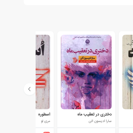
دختری در تعقیب ماه
اسطوره
سارا ادیسون الن
مری لو