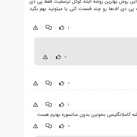
بنظرم این روش بهترین روشه البته گوگل ترنسلیت فقط پی دی
 آپلود کنی توش پس باید با https://www.splitapdf.com/en/pdfsplitform این سایت پی دی اف‌ها رو چند قسمت کنی یا میتونید بهم بگید
|
|
1
|
0
|
|
0
|
|
1
|
|
0