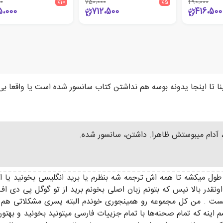
0
٪10
750،000
٪5
490،000
5،000
712،500
416،500
آدام میبوستش ظاهرا. داشتن، سانسور شده.
(14همی تازه اومده🤩)کلی طول میکشه تا همه اش ترجمه شه بنظرم یا برید انگلیسی 
در بالا نیس که بتونم زبان اصلی بخونم برید از تو گوگل پی دی اف ک
ست . من کل مجموعه رو همینجوری خوندم البته یسری مشکلاتی هم دار