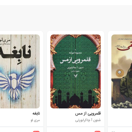
قلمرویی از مس
نابغه
شنون آ چاکرابورتی
مری لو