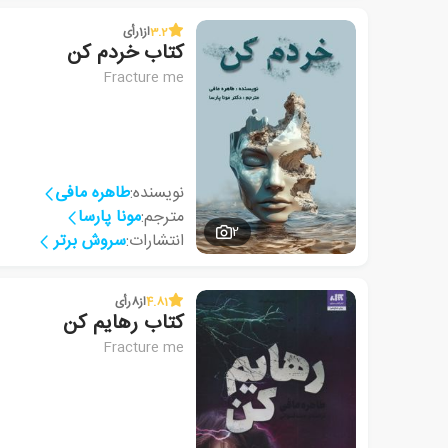
3.2
از
1
رأی
کتاب خردم کن
Fracture me
نویسنده:
طاهره مافی
مترجم:
مونا پارسا
2
انتشارات:
سروش برتر
4.81
از
8
رأی
کتاب رهایم کن
Fracture me