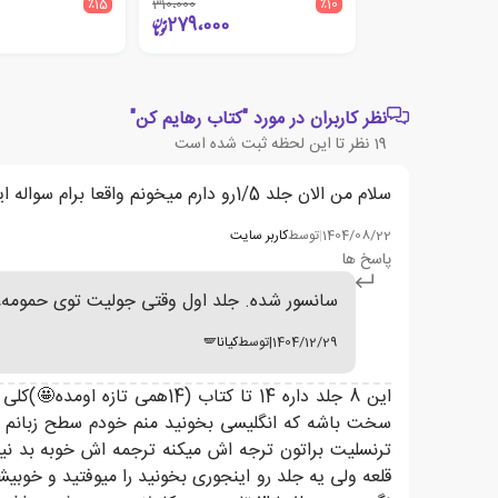
٪15
310،000
٪10
279،000
نظر کاربران در مورد "کتاب رهایم کن"
19
نظر تا این لحظه ثبت شده است
سلام من الان جلد 1/5رو دارم میخونم واقعا برام سواله اینا تا اینجا یدونه بوسه هم نداشتن کتاب سانسور شده است یا واقعا بی بخارن؟
1404/08/22
|
توسط
کاربر سایت
پاسخ ها
سانسور شده. جلد اول وقتی جولیت توی حمومه، 
1404/12/29
|
توسط
کیانا🪽
این 8 جلد داره 14 تا کتاب 
سخت باشه که انگلیسی بخونید منم خودم سطح زبانم اونق
ترنسلیت براتون ترجه اش میکنه ترجمه اش خوبه بد نی