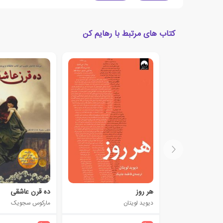
کتاب های مرتبط با رهایم کن
هر روز
ده قرن عاشقی
دیوید لویتان
مارکوس سجویک