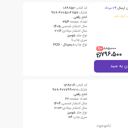
 ارسال:
24 مرداد
کد کتاب:
189852
شابک:
978-6225106857
 انبار نشر
قطع:
رقعی
تعداد صفحه:
354
سال انتشار شمسی:
1405
سال انتشار میلادی:
2014
نوع جلد:
شومیز
سری چاپ:
1
نوع چاپ:
دیجیتال - POD
٪10
885،000
796،500
ن به سبد
کد کتاب:
138204
شابک:
978-6227990201
قطع:
رقعی
تعداد صفحه:
62
سال انتشار شمسی:
1404
سال انتشار میلادی:
2013
نوع جلد:
شومیز
سری چاپ:
36
ناموجود