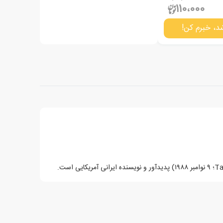
110،000
د، خبرم کن!