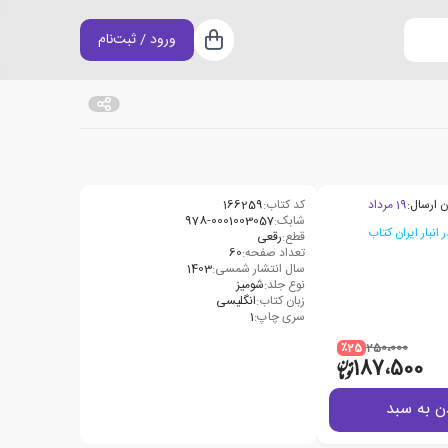
ورود / ثبت‌نام
سبد خرید
ن ارسال:
19 مرداد
کد کتاب:
166259
شابک:
978-0001003057
قطع:
رقعی
تعداد صفحه:
60
سال انتشار شمسی:
1403
نوع جلد:
شومیز
زبان کتاب:
انگلیسی
سری چاپ:
1
٪25
250،000
187،500
ن به سبد