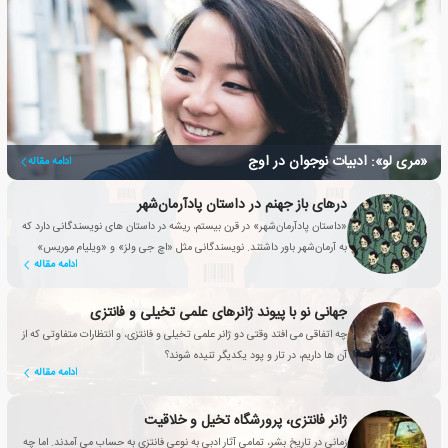
«مری لو»: ادبیات نوجوان در اوج
ادامه مقاله
درهای باز جهنم در داستان پادآرمان‌شهر
«داستان پادآرمان‌شهر» در قرن بیستم، ریشه در داستان های نویسندگانی دارد که
به آرمان‌شهر باور داشتند. نویسندگانی مثل «اچ جی ولز» و «ویلیام موریس»
ادامه مقاله
جهانی نو با پیوند ژانرهای علمی تخیلی و فانتزی
چه اتفاقی می افتد وقتی دو ژانر علمی تخیلی و فانتزی، و انتظارات متفاوتی که از
آن ها داریم، در تار و پود یکدیگر تنیده شوند؟
ادامه مقاله
ژانر فانتزی، پرورشگاه تخیل و خلاقیت
زمانی در تاریخ بشر، تمامی آثار ادبی به نوعی فانتزی به حساب می آمدند. اما چه