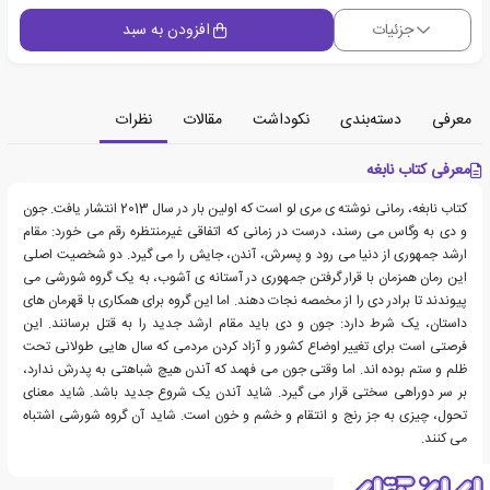
جزئیات
افزودن به سبد
معرفی
دسته‌بندی
نکوداشت
مقالات
نظرات
معرفی کتاب نابغه
کتاب نابغه، رمانی نوشته ی مری لو است که اولین بار در سال 2013 انتشار یافت. جون
و دی به وگاس می رسند، درست در زمانی که اتفاقی غیرمنتظره رقم می خورد: مقام
ارشد جمهوری از دنیا می رود و پسرش، آندن، جایش را می گیرد. دو شخصیت اصلی
این رمان همزمان با قرار گرفتن جمهوری در آستانه ی آشوب، به یک گروه شورشی می
پیوندند تا برادر دی را از مخمصه نجات دهند. اما این گروه برای همکاری با قهرمان های
داستان، یک شرط دارد: جون و دی باید مقام ارشد جدید را به قتل برسانند. این
فرصتی است برای تغییر اوضاع کشور و آزاد کردن مردمی که سال هایی طولانی تحت
ظلم و ستم بوده اند. اما وقتی جون می فهمد که آندن هیچ شباهتی به پدرش ندارد،
بر سر دوراهی سختی قرار می گیرد. شاید آندن یک شروع جدید باشد. شاید معنای
تحول، چیزی به جز رنج و انتقام و خشم و خون است. شاید آن گروه شورشی اشتباه
می کنند.