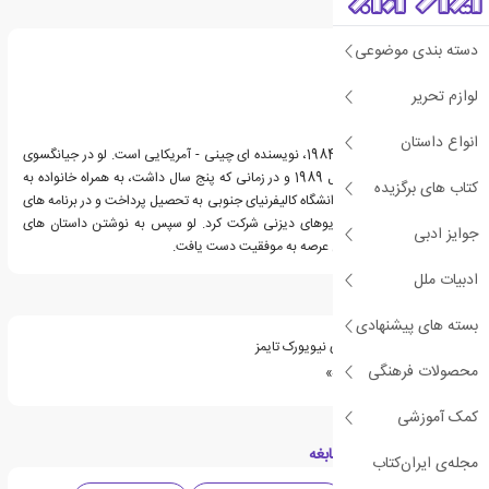
درباره مری لو
دسته بندی موضوعی
لوازم تحریر
انواع داستان
مری لو، زاده ی 11 جولای 1984، نویسنده ای چینی - آمریکایی است. لو در جیانگسوی
چین به دنیا آمد و در سال 1989 و در زمانی که پنج سال داشت، به همراه خانواده به
کتاب های برگزیده
ایالات متحده آمد. او در دانشگاه کالیفرنیای جنوبی به تحصیل پرداخت و در برنامه های
آموزشی و تعاملی استودیوهای دیزنی شرکت کرد. لو سپس به نوشتن داستان های
جوایز ادبی
نوجوان روی آورد و در این عرصه به موفقیت دست یافت.
ادبیات ملل
ویژگی های کتاب نابغه
بسته های پیشنهادی
از پرفروش ترین کتاب های نیویورک تایمز
محصولات فرهنگی
جلد دوم مجموعه «افسانه»
کمک آموزشی
دسته بندی های کتاب نابغه
مجله‌ی ایران‌کتاب