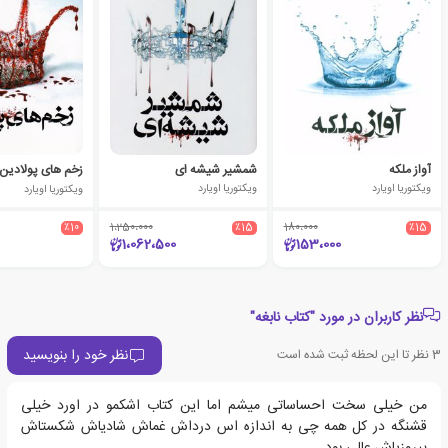
آواز ملکه
شمشیر شیشه ای
زخم های پولادین
ویکتوریا اویارد
ویکتوریا اویارد
ویکتوریا اویارد
٪10
1،250،000
٪15
180،000
٪15
1،062،500
153،000
نظر کاربران در مورد "کتاب نابغه"
نظر خود را بنویسید
3
نظر تا این لحظه ثبت شده است
من خیلی سخت احساساتی میشم اما این کتاب اشکمو در اورد خیلی
قشنگه در کل همه چی به اندازه اس درداش غماش شادیاش شکستاش