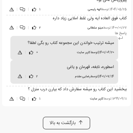
پیروزیاش عالی بود
1404/05/25
|
توسط
الهه رئیسی
1
|
|
کتاب فوق العاده ایه ولی غلط املایی زیاد داره
1400/01/27
|
توسط
مینو سلطانی
2
|
|
پاسخ ها
میشه ترتیب خواندن این مجموعه کتاب رو بگی لطفا؟
1401/06/20
|
توسط
کاربر سایت
0
|
اسطوره، نابغه، قهرمان و یاغی
1401/07/14
|
توسط
رضایی مقدم
2
|
ببخشید این کتاب رو میشه سفارش داد که بیارن درب منزل ؟
1399/09/11
|
توسط
کاربر سایت
1
|
|
بازگشت به بالا