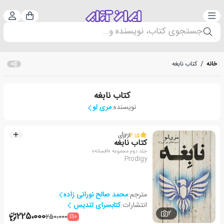
دسته‌بندی
ورود 
سبد خرید
جستجوی کتاب، نویسنده و...
خانه
/
کتاب نابغه
کتاب نابغه
نویسنده:
مری لو
4.15
از
2
رأی
کتاب نابغه
جلد دوم مجموعه «افسانه»
Prodigy
مترجم:
محمد صالح نورانی زاده
انتشارات:
کتابسرای تندیس
2
225،000
٪10
250،000