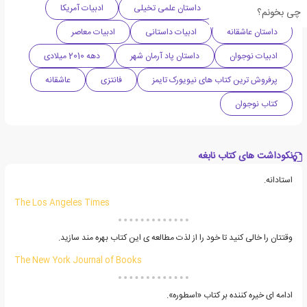
داستان فانتزی
داستان علمی تخیلی
ادبیات آمریکا
چی بخونم؟
داستان عاشقانه
ادبیات داستانی
ادبیات معاصر
ادبیات نوجوان
داستان پاد آرمان شهر
دهه 2010 میلادی
پرفروش ترین کتاب های نیویورک تایمز
فانتزی
عاشقانه
کتاب نوجوان
نکوداشت های کتاب نابغه
استادانه.
The Los Angeles Times
وقتتان را خالی کنید تا خود را از لذت مطالعه ی این کتاب بهره مند سازید.
The New York Journal of Books
ادامه ای خیره کننده بر کتاب «اسطوره».