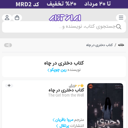
دسته‌بندی
ورود 
سبد خرید
جستجوی کتاب، نویسنده و...
خانه
/
کتاب دختری در چاه
کتاب دختری در چاه
نویسنده:
رین چوپکو
3.3
از
1
رأی
کتاب دختری در چاه
The Girl from the Well
مترجم:
مروا باقریان
انتشارات:
پرتقال