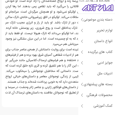
«اوکیکو» قرن‌ها دور دنیا پرسه زده و ارواح کشته‌شدگان را آزاد کرده است. او خودش
قربانی است و حالا جان قاتلانی را می‌گیرد که باید تقاص پس بدهند. اما رها کردن
ارواح بی‌گناه باعث آرامش اوکیکو نمی‌شود و او همچنان سرگردان است. سرانجام او
نوجوانی به نام «تارک» را ملاقات می‌کند. اوکیکو در اتاق زیرشیروانی خانه‌ی تارک ساکن
دسته بندی موضوعی
می‌شود، چون قادر نیست دور از تارک باشد. او باید از راز و انرژی عجیب تارک سر
دربیاورد و نجاتش بدهد. تارک بداخلاق است و روح شروری، زیر پوستش خانه کرده.
لوازم تحریر
همسایه‌ها از تارک می‌ترسند، اما اوکیکو می‌داند که تارک هیولا نیست. او فقط باید از
شر روح بدخواهی‌ رها شود که به او چسبیده است. اما در این میان مشکلی نیز وجود
انواع داستان
دارد، اگر روح شرور بمیرد، میزبانش هم می‌میرد.
نویسنده در این کتاب کوشیده است برای روایت داستانش از همه‌ی عناصر جذاب برای
کتاب های برگزیده
نوجوانان استفاده کند. او هم از ادبیات شفاهی آسیای شرق بهره برده و هم از فیلم‌های
ترسناک معاصر ژاپنی مانند «حلقه» و هم فیلم‌های ترسناک کلاسیکی مانند جن‌گیر. او
جوایز ادبی
جنبه‌های جذاب و ترسناک این آثار را با هم تلفیق کرده و اثری تازه خلق کرده است که
سرشاز از تعلیق و ترس است. داستانی که مخاطبان نوجوانش را میخکوب می‌کند.
ادبیات ملل
معمای ترسناک داستان ترکیبی از زندگی نوجوانان معاصر و داستان‌های خیالی ارواح
است. رمان شخصیت‌های متعددی دارد که به خوبی پرداخت شده‌اند و جذاب هستند.
بسته های پیشنهادی
«دختری در چاه» تلفیقی از داستان‌های فولکلور ژاپنی و عناصر ژانر وحشت در سینما و
ادبیات است. داستانی پر از تعلیق که نوجوانان علاقمند به داستان‌های ترسناک آن لذت
محصولات فرهنگی
می‌برند.
کمک آموزشی
درباره رین چوپکو