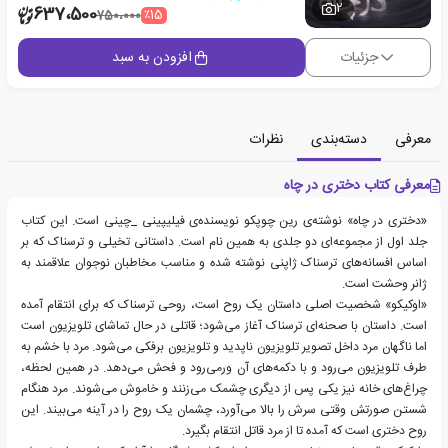
2
637،500
٪15
750،000
جزئیات
افزودن به سبد
معرفی
دسته‌بندی
نظرات
معرفی کتاب دختری در چاه
«دختری در چاه» نوشته‌ی رین چوپکو نویسنده‌ی فیلیپینی _چینی است. این کتاب
جلد اول از مجموعه‌ای دو جلدی به همین نام است. داستانی تخیلی و ترسناک که بر
اساس افسانه‌های ترسناک ژاپنی نوشته شده و مناسب مخاطبان نوجوان علاقمند به
ژانر وحشت است.
«اوکیکو» شخصیت اصلی داستان یک روح است، روحی ترسناک که برای انتقام آمده
است. داستان با صحنه‌ای ترسناک آغاز می‌شود؛ قاتلی در حال تماشای تلویزیون است
اما ناگهان مرد داخل تصویر تلویزیون ناپدید و تلویزیون برفکی می‌شود. مرد با خشم به
طرف تلویزیون می‌رود و با دکمه‌های آن ورمی‌رود و فحش می‌دهد. در همین لحظه،
چراغ‌های خانه نیز یکی پس از دیگری چشمک می‌زنند و خاموش می‌شوند. مرد هنگام
شستن صورتش وقتی سرش را بالا می‌آورد، چشمان یک روح را در آینه می‌بیند. این
روح دختری است که آمده تا از مرد قاتل انتقام بگیرد.