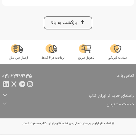
بازگشت به بالا
سلامت فیزیکی
تحویل سریع
پرداخت در 4 قسط
ارسال بین‌الملل
تماس با ما
021-62999935
راهنمای خرید از ایران کتاب
ثبت سفارش
شیوه پرداخت
خدمات مشتریان
تخفیف‌های خرید
شرایط ارسال سفارش
درباره ما
شرایط استفاده
حریم خصوصی
پیگیری سفارش
بازگرداندن سفارش
پرسش‌های متداول
© تمام حقوق این وب‌سایت برای فروشگاه آنلاین ایران کتاب محفوظ است.