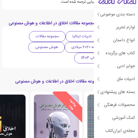
لهستانی، پرتغالی، و اسپانیایی ترجمه شده است.
دسته بندی موضوعی
دسته بندی های کتاب مجموعه مقالات اخلاق در اطلاعات و هوش مصنوعی
لوازم تحریر
ادبیات معاصر
ادبیات ایتالیا
مجموعه مقالات
انواع داستان
تکنولوژی
دهه 2020 میلادی
هوش مصنوعی
کتاب های برگزیده
پرفروش ترین های چاپ 1403
جوایز ادبی
ادبیات ملل
کتاب های مرتبط با مجموعه مقالات اخلاق در اطلاعات و هوش مصنوعی
بسته های پیشنهادی
ی
ش
ن
ه
ا
د
و
ی
ژ
محصولات فرهنگی
پ
ه
کمک آموزشی
مجله‌ی ایران‌کتاب