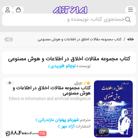
دسته‌بندی
ورود 
سبد خرید
جستجوی کتاب، نویسنده و...
خانه
/
کتاب مجموعه مقالات اخلاق در اطلاعات و هوش مصنوعی
کتاب مجموعه مقالات اخلاق در اطلاعات و هوش مصنوعی
نویسنده:
لوچانو فلوریدی
3.3
از
1
رأی
کتاب مجموعه مقالات اخلاق در اطلاعات و
هوش مصنوعی
Ethics in information and artificial intelligence
مترجم:
شهربانو پهلوان مازندرانی
انتشارات:
آزاد مهر
2
88،400
٪15
104،000