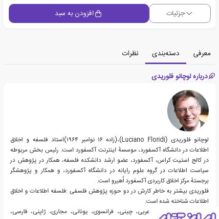
جزئیات
افزودن به سبد
معرفی
دسته‌بندی
نظرات
درباره لوچانو فلوریدی
لوچانو فلوریدی (Luciano Floridi)،(زاده ۱۶ نوامبر ۱۹۶۴)استاد فلسفه و اخلاق
اطلاعات در دانشگاه آکسفورد، موسسهٔ اینترنت آکسفورد است. رئیس بخش مربوطه
در کالج استیت کراس، آکسفورد، عضو ارشد دانشکده فلسفه، همکار در پژوهش در
سیاست اطلاعات در گروه علوم رایانه در دانشگاه آکسفورد، و همکار و پژوهشگر
برجستهٔ مرکز اخلاق کاربردی آکسفورد اُهیرو است.
فلوریدی بیشتر به خاطر کارش در دو حوزه پژوهش فلسفی :فلسفه اطلاعات و اخلاق
اطلاعات شناخته شده است.
کارهای او به زبان‌های :عربی، چینی، فرانسوی، یونانی، مجاری، ژاپنی، فارسی،