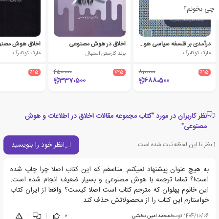
چی بخونم؟
درآمدی بر فلسفه سیاسی هوش مصنوعی
اخلاق در هوش مصنوعی
اخلاق هوش مصن
مارک کوکلبرگ
برند کارستن استهال
مارک کوکلبرگ
٪15
450،000
٪25
810،000
٪15
337،500
688،500
نظر کاربران در مورد "کتاب مجموعه مقالات اخلاق در اطلاعات و هوش
مصنوعی"
نظر خود را بنویسید
1
نظر تا این لحظه ثبت شده است
به هیچ عنوان پیشنهاد نمیکنم. متاسفم که این کتاب اصلا چرا چاپ شده
است!؟ تماما ترجمه با هوش مصنوعی و بسیار ضعیف انجام شده است.
این خانوم پهلوان که مترجم کتاب است اصلا کیست؟ واقعا از ایران کتاب
خواستارم این کتاب را از محصولاتش حذف کند.
1404/10/06
|
توسط
محمد امین بخشی
0
|
|