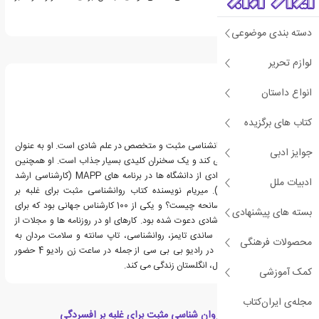
مسئلۀ افسردگی.
دسته بندی موضوعی
درباره میریام اختر
لوازم تحریر
انواع داستان
کتاب های برگزیده
یک متخصص برجسته روانشناسی مثبت و متخصص در علم شادی است. او به عنوان
جوایز ادبی
یک مربی و مشاور کار می کند و یک سخنران کلیدی بسیار جذاب است. او همچنین
یک مدرس مدعو در تعدادی از دانشگاه ها در برنامه های MAPP (کارشناسی ارشد
ادبیات ملل
روانشناسی مثبت مثبت). میریام نویسنده کتاب روانشناسی مثبت برای غلبه بر
افسردگی و رشد پس از سانحه چیست؟ و یکی از 100 کارشناس جهانی بود که برای
بسته های پیشنهادی
مشارکت در کتاب جهانی شادی دعوت شده بود. کارهای او در روزنامه ها و مجلات از
جمله تلگراف، دیلی میل، ساندی تایمز، روانشناسی، تاپ سانته و سلامت مردان به
محصولات فرهنگی
نمایش درآمده است و او در رادیو بی بی سی از جمله در ساعت زن رادیو 4 حضور
داشته است. او در بریستول، انگلستان زندگی می کند.
کمک آموزشی
مجله‌ی ایران‌کتاب
دسته بندی های کتاب روان شناسی مثبت برای غلبه بر افسردگی