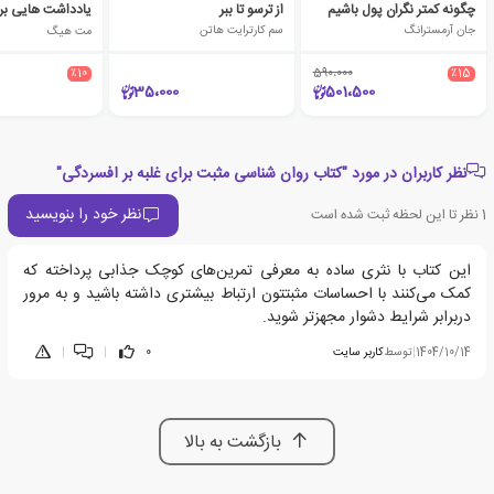
چگونه کمتر نگران پول باشیم
از ترسو تا ببر
جان آرمسترانگ
سم کارترایت هاتن
مت هیگ
٪10
590،000
٪15
35،000
501،500
نظر کاربران در مورد "کتاب روان شناسی مثبت برای غلبه بر افسردگی"
نظر خود را بنویسید
1
نظر تا این لحظه ثبت شده است
این کتاب با نثری ساده به معرفی تمرین‌های کوچک جذابی پرداخته که
کمک می‌کنند با احساسات مثبتتون ارتباط بیشتری داشته باشید و به مرور
دربرابر شرایط دشوار مجهزتر شوید.
1404/10/14
|
توسط
کاربر سایت
0
|
|
بازگشت به بالا