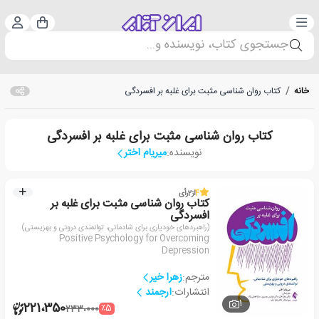
دسته‌بندی
ورود 
سبد خرید
جستجوی کتاب، نویسنده و...
خانه
/
کتاب روان شناسی مثبت برای غلبه بر افسردگی
کتاب روان شناسی مثبت برای غلبه بر افسردگی
نویسنده:
میریام اختر
4
از
2
رأی
کتاب روان شناسی مثبت برای غلبه بر
افسردگی
(راهبردهای خودیاری برای شادمانی، توانمندی درونی و بهزیستی)
Positive Psychology for Overcoming
Depression
مترجم:
زهرا خیر
انتشارات:
ارجمند
1
221،350
٪5
233،000