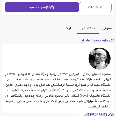
جزئیات
افزودن به سبد
معرفی
دسته‌بندی
نظرات
درباره محمود عبادیان
محمود عبادیان زاده ی ۱ فروردین ۱۳۰۷ در ارومیه و درگذشته ی ۱۲ فروردین ۱۳۹۲ در
تهران ، استاد بازنشستهٔ گروه فلسفه دانشگاه علامه طباطبایی، عضو هیئت علمی
دانشگاه مفید قم و عضو گروه فلسفهٔ فرهنگستان هنر ایران بود. او دورهٔ دکترای «تاریخ
فلسفهٔ عمومی» را در دانشگاه چارلز پراگ (۱۹۶۱) و دکترای «فلسفهٔ کلاسیک آلمان» را در
دانشگاه هامبورگ (۱۹۷۸) گذراند. دکتر محمود عبادیان ازجمله چهره‌های دانشگاهی ای
بود که سابقهٔ مبارزاتی هم داشت. وی بیش از ۳۰ عنوان کتاب فلسفی و ادبی را ترجمه
یا تألیف کرده‌است.