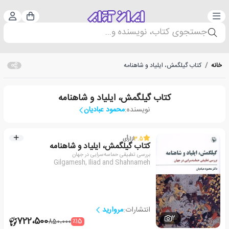
دسته‌بندی
ورود 
سبد خرید
جستجوی کتاب، نویسنده و...
خانه
/
کتاب گیلگمش، ایلیاد و شاهنامه
کتاب گیلگمش، ایلیاد و شاهنامه
نویسنده:
محمود عبادیان
3.5
از
1
رأی
کتاب گیلگمش، ایلیاد و شاهنامه
بررسی تطبیقی حماسه‌سرایی در جهان
Gilgamesh, Iliad and Shahnameh
انتشارات:
مروارید
2
722،500
٪15
850،000