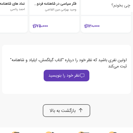
حماسه فردوسی
فکر سیاسی در شاهنامه فردوسی
نماد های شاهنامه
چی بخونم؟
عطاءالله مهاجرانی
وحید بهرامی عین القاضی
احمد رناسی
75،000
120،000
اولین نفری باشید که نظر خود را درباره "کتاب گیلگمش، ایلیاد و شاهنامه"
ثبت می‌کند
نظر خود را بنویسید
بازگشت به بالا