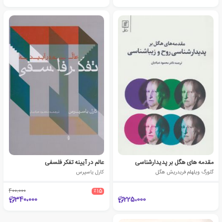
مقدمه های هگل بر پدیدارشناسی
عالم در آیینه تفکر فلسفی
گئورگ ویلهلم فریدریش هگل
کارل یاسپرس
400،000
٪15
340،000
225،000