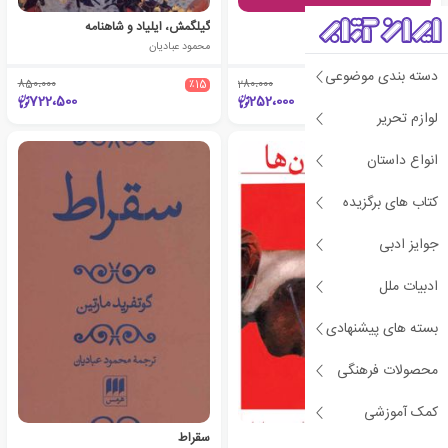
آزادی و دولت فرزانگی
گیلگمش، ایلیاد و شاهنامه
فریدریش شیلر
محمود عبادیان
دسته بندی موضوعی
850،000
٪15
280،000
٪10
722،500
252،000
لوازم تحریر
انواع داستان
کتاب های برگزیده
جوایز ادبی
ادبیات ملل
بسته های پیشنهادی
محصولات فرهنگی
کمک آموزشی
نبرد با تیتان ها
سقراط