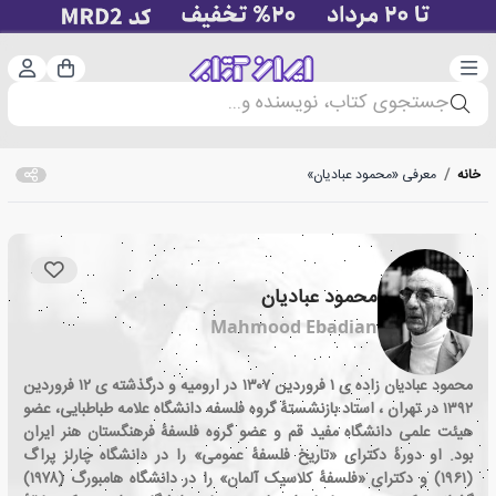
دسته‌بندی
ورود 
سبد خرید
جستجوی کتاب، نویسنده و...
خانه
/
معرفی «محمود عبادیان»
محمود عبادیان
Mahmood Ebadian
محمود عبادیان زاده ی ۱ فروردین ۱۳۰۷ در ارومیه و درگذشته ی ۱۲ فروردین
۱۳۹۲ در تهران ، استاد بازنشستهٔ گروه فلسفه دانشگاه علامه طباطبایی، عضو
هیئت علمی دانشگاه مفید قم و عضو گروه فلسفهٔ فرهنگستان هنر ایران
بود. او دورهٔ دکترای «تاریخ فلسفهٔ عمومی» را در دانشگاه چارلز پراگ
(۱۹۶۱) و دکترای «فلسفهٔ کلاسیک آلمان» را در دانشگاه هامبورگ (۱۹۷۸)