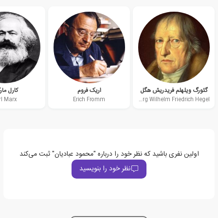
گئورگ ویلهلم فریدریش هگل
اریک فروم
کارل ما
rl Marx
Erich Fromm
Georg Wilhelm Friedrich Hegel
اولین نفری باشید که نظر خود را درباره "محمود عبادیان" ثبت می‌کند
نظر خود را بنویسید