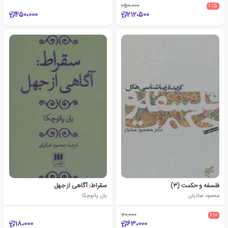
250،000
٪15
450،000
212،500
فلسفه و حکمت (۳)
سقراط: آگاهی از جهل
محمود عبادیان
یان پاتوچکا
70،000
٪10
18،000
63،000