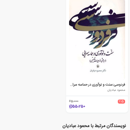
فردوسی:سنت و نوآوری در حماسه سرایی
محمود عبادیان
65،000
٪15
55،250
نویسندگان مرتبط با محمود عبادیان