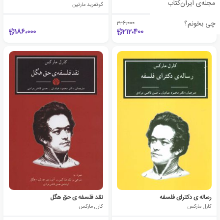
مجله‌ی ایران‌کتاب
فرانتس فومان
گوتفرید مارتین
چی بخونم؟
236،000
٪10
186،000
212،400
رساله ی دکترای فلسفه
نقد فلسفه ی حق هگل
کارل مارکس
کارل مارکس