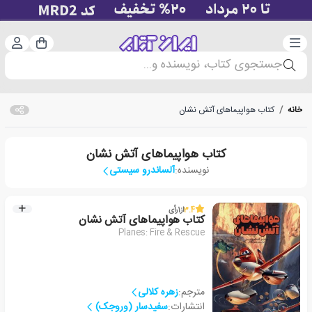
دسته‌بندی
ورود 
سبد خرید
جستجوی کتاب، نویسنده و...
خانه
/
کتاب هواپیماهای آتش نشان
کتاب هواپیماهای آتش نشان
نویسنده:
آلساندرو سیستی
3.4
از
1
رأی
کتاب هواپیماهای آتش نشان
Planes: Fire & Rescue
مترجم:
زهره کلالی
انتشارات:
سفیدسار (وروجک)