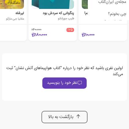
مجله‌ی ایران‌کتاب
من یک موش قهرمان نیستم!
پنگوئنی که سردش بود
لیرشاه
چی بخونم؟
جرونیمو استیلتن
فلیپ جورادانو
ملانیا جی مازکو
240،000
٪25
180،000
10،000
اولین نفری باشید که نظر خود را درباره "کتاب هواپیماهای آتش نشان" ثبت
می‌کند
نظر خود را بنویسید
بازگشت به بالا