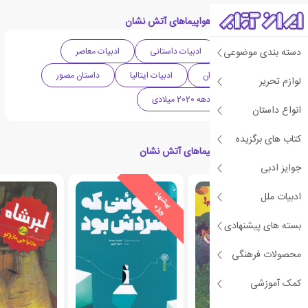
دسته بندی های کتاب هواپیماهای آتش نشان
دسته بندی موضوعی
داستان فانتزی
ادبیات داستانی
ادبیات معاصر
ادبیات کودک و نوجوان
ادبیات ایتالیا
داستان مصور
لوازم تحریر
کتاب کودک
دهه 2020 میلادی
انواع داستان
کتاب های برگزیده
کتاب های مرتبط با هواپیماهای آتش نشان
جوایز ادبی
ی
ش
ن
ه
ا
د
و
ی
ژ
ادبیات ملل
پ
ه
بسته های پیشنهادی
محصولات فرهنگی
کمک آموزشی