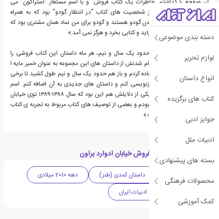
آن صفحه را گذاشتم “خاطرات یک کتاب فروش” و با اسم مستعار “استراگون” می
نوشتم. استراگون یکی از شخصیت های کتاب “در انتظار گودو” بود که به همراه
ولادیمیر بیهوده منتظر آمدن گودو هستند و گودو برای من نماد همان مشتری بود که
قرار بود به کتاب فروشی بیاید و کتابی بخرد و هرگز نمی آمد.»
دسته بندی موضوعی
وی در ادامه می گوید: «حدود یک سال و نیم، هر ماه داستان این کتاب فروشی را
لوازم تحریر
روایت می کردم. بعد از تمام شدنش از داستان های این مجموعه به عنوان خمیر مایه ا
ی برای نوشتن کتابم استفاده کردم و باز هم حدود یک سال و نیم طول کشید تا برخی
انواع داستان
از داستان های قبلی را بازنویسی کنم و داستان های جدیدی به آن اضافه کنم. اسم
کتاب را هم عوض کردم. یکی از دلایلش هم این بود که سال ۱۳۸۸-۱۳۸۹ توی خیابان
کتاب های برگزیده
ادوارد براون کتاب فروش بودم و بعضی از توصیف های کتاب مربوط به تجربه ی کتاب
فروشی ام در آن سال است.»
جوایز ادبی
ادبیات ملل
دسته بندی های کتاب فروش خیابان ادوارد براون
بسته های پیشنهادی
ادبیات معاصر
داستان کمدی (طنز)
دهه 2010 میلادی
محصولات فرهنگی
داستان کوتاه
ادبیات ایران
کمک آموزشی