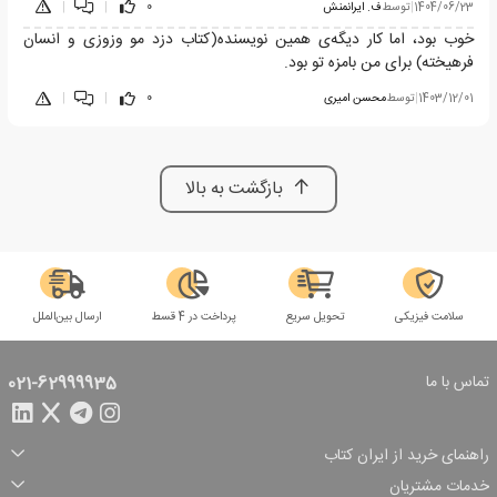
1404/06/23
|
توسط
ف. ایرانمنش
0
|
|
خوب بود، اما کار دیگه‌ی همین نویسنده(کتاب دزد مو وزوزی و انسان
فرهیخته) برای من بامزه تو بود.
1403/12/01
|
توسط
محسن امیری
0
|
|
بازگشت به بالا
سلامت فیزیکی
تحویل سریع
پرداخت در 4 قسط
ارسال بین‌الملل
تماس با ما
021-62999935
راهنمای خرید از ایران کتاب
ثبت سفارش
شیوه پرداخت
خدمات مشتریان
تخفیف‌های خرید
شرایط ارسال سفارش