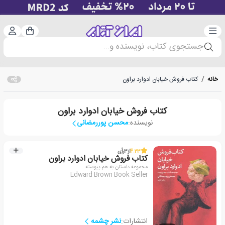
دسته‌بندی
ورود 
سبد خرید
جستجوی کتاب، نویسنده و...
خانه
/
کتاب فروش خیابان ادوارد براون
کتاب فروش خیابان ادوارد براون
نویسنده:
محسن پوررمضانی
4.23
از
3
رأی
کتاب فروش خیابان ادوارد براون
مجموعه داستان به هم پیوسته
Edward Brown Book Seller
انتشارات:
نشر چشمه