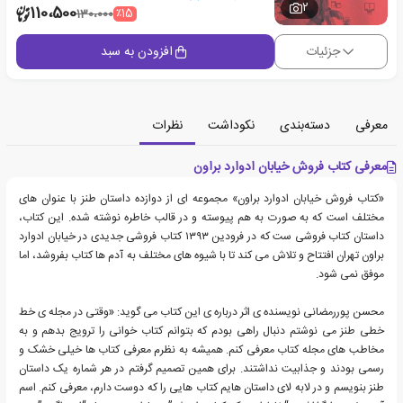
2
110،500
٪15
130،000
جزئیات
افزودن به سبد
معرفی
دسته‌بندی
نکوداشت
نظرات
معرفی کتاب فروش خیابان ادوارد براون
«کتاب فروش خیابان ادوارد براون» مجموعه ای از دوازده داستان طنز با عنوان های
مختلف است که به صورت به هم پیوسته و در قالب خاطره نوشته شده. این کتاب،
داستان کتاب فروشی ست که در فرودین ۱۳۹۳ کتاب فروشی جدیدی در خیابان ادوارد
براون تهران افتتاح و تلاش می کند تا با شیوه های مختلف به آدم ها کتاب بفروشد، اما
موفق نمی شود.
محسن پوررمضانی نویسنده ی اثر درباره ی این کتاب می گوید: «وقتی در مجله ی خط
خطی طنز می نوشتم دنبال راهی بودم که بتوانم کتاب خوانی را ترویج بدهم و به
مخاطب های مجله کتاب معرفی کنم. همیشه به نظرم معرفی کتاب ها خیلی خشک و
رسمی بودند و جذابیت نداشتند. برای همین تصمیم گرفتم در هر شماره یک داستان
طنز بنویسم و در لابه لای داستان هایم کتاب هایی را که دوست دارم، معرفی کنم. اسم