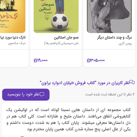
مرگ و چند داستان دیگر
عمو جان استالین
تارک دنیا مورد نی
رومن گاری
علی میرمیرانی (ابراهیم رها)
میک جکسون
19،000
305،000
نظر کاربران در مورد "کتاب فروش خیابان ادوارد براون"
نظر خود را بنویسید
2
نظر تا این لحظه ثبت شده است
کتاب مجموعه ای از داستان هایی نسبتا کوتاه است که در لوکیشن یک
کتابفروشی اتفاق می‌افتند. داستان ملیح و طنازانه است. کلی کتاب هم در
دل داستان‌ها معرفی میشوند. پایان کتاب را هم به شدت دوست داشتم و
یکی از علل اصلی پنج ستاره شدن کتاب همین پایان محترم بود