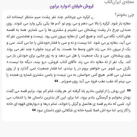
مجله‌ی ایران‌کتاب
قسمت هایی از کتاب فروش خیابان ادوارد براون
چی بخونم؟
کلید را توی قفل کتابی کرکره می چرخانم. چند نفر پشت سرم منتظر ایستاده اند
مغازه باز شود. کرکره را بالا می دهم و می روم تو. آدم ها یکی یکی وارد می شوند. روی
صندلی چرخ دار پشت پیشخان می نشینم و مشتری ها را می شمارم. همه به قفسه
های کتاب نگاه می کنند و هیچ کس از مغازه بیرون نمی رود. بیست و هشتمین نفر که
می آید، مغازه پر می شود. اما بیست و نه و سی با فشار خودشان را جا می کنند. سی و
یک از بیرون داد می زند «اون وسط جا هست. یه کم برید جلوتر.» چند نفر می روند
روی پیشخان. سی و یک جمعیت را هل می دهد و به زور جایی برای خودش باز می
کند. یک نفر از ته مغازه داد می زند «آقای کتاب فروش، درو ببند، دیگه جا نیست.»
نگران می شوم. می خواهم بروم در را ببندم، اما فشار جمعیت نمی گذارد و از روی
صندلی می افتم. هیچ کس حواسش به من نیست و باسن مشتری شماره ی هجده را
می بینم که عقب عقب فرود می آید روی صورتم...
این روش را از اولین مادرم یاد گرفته ام. هر وقت شام کم بود، برایم قصه می گفت
زودتر بخوابم و گرسنگی یادم برود، اما برای این کار بدترین داستان ها را انتخاب می
کرد. شبی که مادرم قصه ی هانسل و گرتل را خواند، تمام درها و دیوارهای قهوه ای خانه
را گاز زدم، اما مزه اش اصلا شبیه خانه ی شکلاتی توی داستان نبود