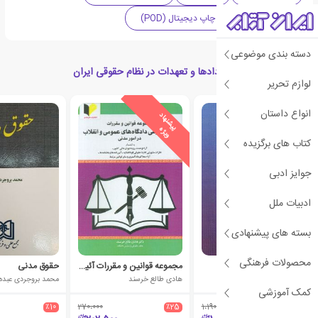
حقوق مدنی
چاپ دیجیتال (POD)
دسته بندی موضوعی
کتاب های مرتبط با قراردادها و تعهدات در نظام حقوقی ایران
لوازم تحریر
انواع داستان
ی
ش
ن
ه
ا
د
و
ی
ژ
پ
ه
کتاب های برگزیده
جوایز ادبی
ادبیات ملل
بسته های پیشنهادی
محصولات فرهنگی
قانون مدنی
مجموعه قوانین و مقررات آئین دادرسی دادگاه‌های عمومی و انقلاب در امور مدنی
حقوق مدنی
سیامک لطفیانی
هادی طالع خرسند
محمد بروجردی عبده
کمک آموزشی
٪10
270،000
٪25
1،190،000
٪10