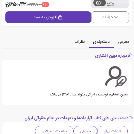
2
650،430
٪10
722،700
جزئیات
افزودن به سبد
معرفی
دسته‌بندی
نظرات
درباره مبین افشاری
مبین افشاری نویسنده ایرانی متولد سال 1381 می‌باشد.
دسته بندی های کتاب قراردادها و تعهدات در نظام حقوقی ایران
ادبیات ایران
حقوقی
دهه 2020 میلادی