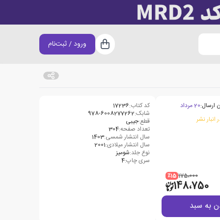
ورود / ثبت‌نام
سبد خرید
 ارسال:
20 مرداد
کد کتاب:
17236
شابک:
978-6008277262
 انبار نشر
قطع:
جیبی
تعداد صفحه:
304
سال انتشار شمسی:
1403
سال انتشار میلادی:
2001
نوع جلد:
شومیز
سری چاپ:
4
٪15
175،000
148،750
ن به سبد