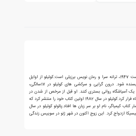
پائولو کوئیلو دسوزا، زاده ی 24 آگوست 1947، ترانه سرا و رمان نویس برزیلی است.کوئیلو از اوایل
دوران نوجوانی قصد داشت که نویسنده شود. درون گرایی و سرکشی های کوئیلو در 17سالگی،
ر یک آسیاشگاه روانی بستری کنند. او قبل از مرخص از شدن در
بیست سالگی، سه بار از این آسایشگاه فرار کرد.کوئیلو در سال 1982 اولین کتاب خود را منتشر کرد که
 کتاب کیمیاگر، نام او بر سر زبان ها افتاد.پائولو کوئیلو در سال
 اویتیسیکا ازدواج کرد. این زوج اکنون در شهر ژنو در سوییس زندگی