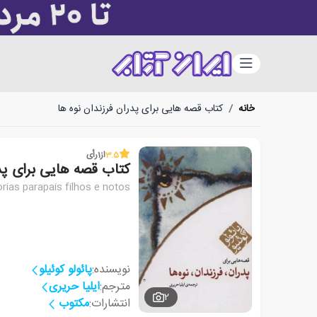
دسته‌بندی
خانه
/
کتاب قصه هایی برای پدران فرزندان نوه ها
3.5
از
1
رأی
کتاب قصه هایی برای پدر
orias parapais filhos e notos
نویسنده:
پائولو کوئیلو
مترجم:
ایلیا حریری
2
انتشارات:
مکتوب