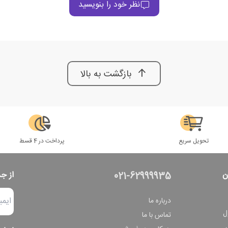
نظر خود را بنویسید
بازگشت به بالا
تحویل سریع
پرداخت در 4 قسط
ن
از ج
021-62999935
درباره ما
ل
تماس با ما