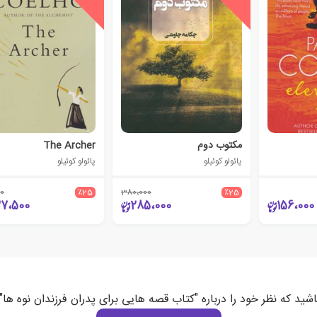
مکتوب دوم
The Archer
پائولو کوئیلو
پائولو کوئیلو
0
٪25
380،000
٪25
7،500
285،000
156،000
اشید که نظر خود را درباره "کتاب قصه هایی برای پدران فرزندان نوه ها"