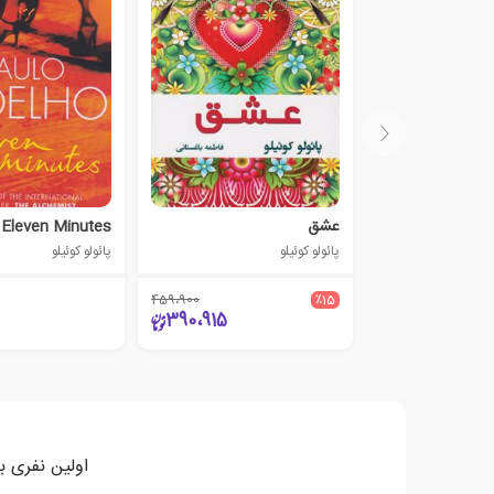
عشق
Eleven Minutes
پائولو کوئیلو
پائولو کوئیلو
459،900
٪15
390،915
اولین نفری ب