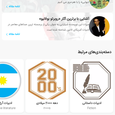
تنهایی» را با هم مرور می کنیم.
ادامه مقاله
آشنایی با برترین آثار «روبرتو بولانیو»
میراث این نویسنده شیلیایی به عنوان یکی از برجسته ترین صداهای معاصر در
ادبیات آمریکای لاتین شناخته شده است.
ادامه مقاله
دسته‌بندی‌های مرتبط
ادبیات داستانی
دهه 2000 میلادی
ادبیات آرژ
e literature
2000s
Fiction