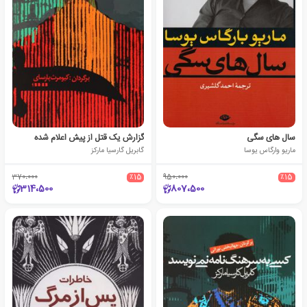
سال های سگی
گزارش یک قتل از پیش اعلام شده
ماریو وارگاس یوسا
گابریل گارسیا مارکز
370،000
٪15
950،000
٪15
314،500
807،500