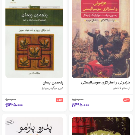
هژمونی و استراتژی سوسیالیستی
پنجمین پیمان
ارنستو لاکلائو
دون میگوئل روئیز
500،000
٪15
550،000
٪10
425،000
495،000