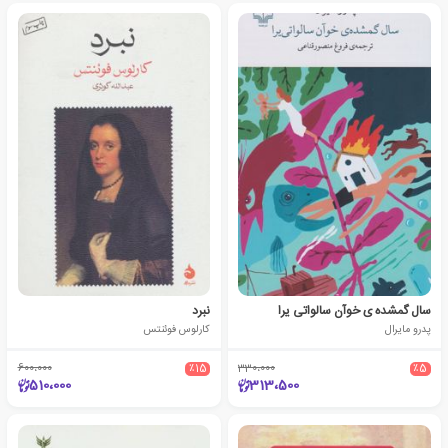
سال گمشده ی خوآن سالواتی یرا
نبرد
پدرو مایرال
کارلوس فوئنتس
600،000
٪15
330،000
٪5
510،000
313،500