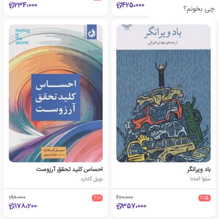
234،000
425،000
چی بخونم؟
باد ویرانگر
احساس کلید تحقق آرزوست
سلوا آلمادا
نویل گادارد
198،000
٪10
420،000
٪15
178،200
357،000