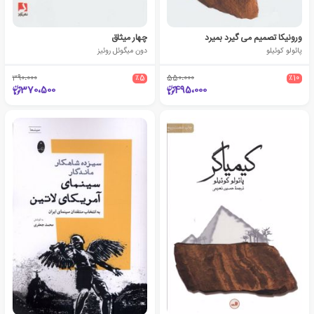
ورونیکا تصمیم می گیرد بمیرد
چهار میثاق
پائولو کوئیلو
دون میگوئل روئیز
390،000
٪5
550،000
٪10
370،500
495،000