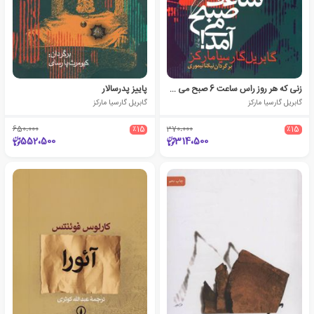
زنی که هر روز راس ساعت 6 صبح می آمد
پاییز پدرسالار
گابریل گارسیا مارکز
گابریل گارسیا مارکز
650،000
٪15
370،000
٪15
552،500
314،500