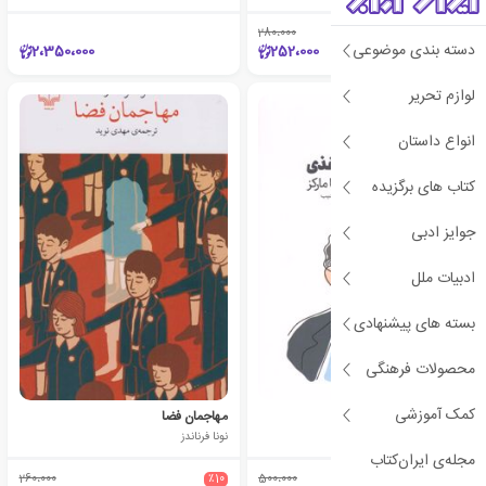
280،000
٪10
دسته بندی موضوعی
2،350،000
252،000
لوازم تحریر
انواع داستان
کتاب های برگزیده
جوایز ادبی
ادبیات ملل
بسته های پیشنهادی
محصولات فرهنگی
کمک آموزشی
پروانه‌های زرد کاغذی
مهاجمان فضا
استفن ام. هارت
نونا فرناندز
مجله‌ی ایران‌کتاب
260،000
٪10
500،000
٪15