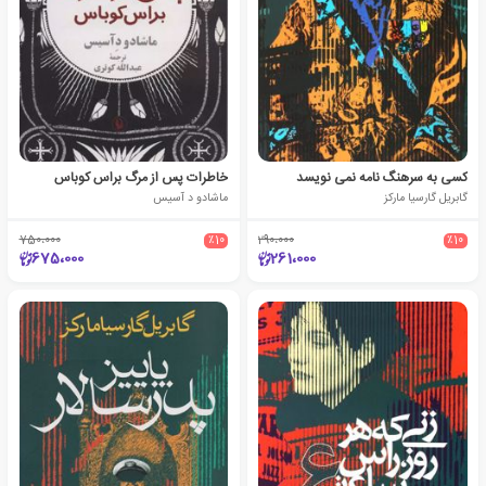
کسی به سرهنگ نامه نمی نویسد
خاطرات پس از مرگ براس کوباس
گابریل گارسیا مارکز
ماشادو د آسیس
750،000
٪10
290،000
٪10
675،000
261،000