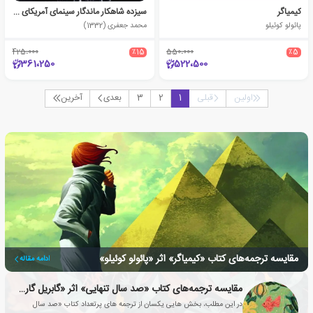
کیمیاگر
سیزده شاهکار ماندگار سینمای آمریکای لاتین
پائولو کوئیلو
محمد جعفری (1332)
425،000
٪15
550،000
٪5
361،250
522،500
اولین
قبلی
1
2
3
بعدی
آخرین
مقایسه ترجمه‌های کتاب «کیمیاگر» اثر «پائولو کوئیلو»
ادامه مقاله
مقایسه ترجمه‌های کتاب «صد سال تنهایی» اثر «گابریل گارسیا مارکز»
در این مطلب، بخش هایی یکسان از ترجمه های پرتعداد کتاب «صد سال