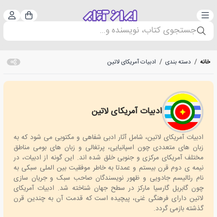
دسته‌بندی
ورود 
سبد خرید
جستجوی کتاب، نویسنده و...
خانه
/
دسته بندی
/
ادبیات آمریکای لاتین
ادبیات آمریکای لاتین
Latin American literature
ادبیات آمریکای لاتین، شامل آثار ادبی شفاهی و مکتوبی می شود که به
زبان های متعددی چون اسپانیایی، پرتغالی و زبان های بومی مناطق
مختلف آمریکای مرکزی و جنوبی خلق شده اند. این گونه از ادبیات، در
نیمه ی دوم قرن بیستم و عمدتا به خاطر موفقیت بین الملی سبکی به
نام رئالیسم جادویی و ظهور نویسندگان صاحب سبک و جریان سازی
چون گابریل گارسیا مارکز در سطح جهان شناخته شد. ادبیات آمریکای
لاتین دارای فرهنگی غنی، پیچیده است که قدمت آن به چندین قرن
گذشته بازمی گردد.