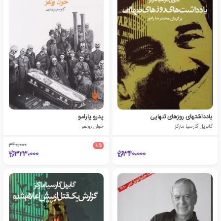
یادداشتهای روزهای تنهایی
پدرو پارامو
گابریل گارسیا مارکز
خوان رولفو
340،000
٪5
323،000
340،000