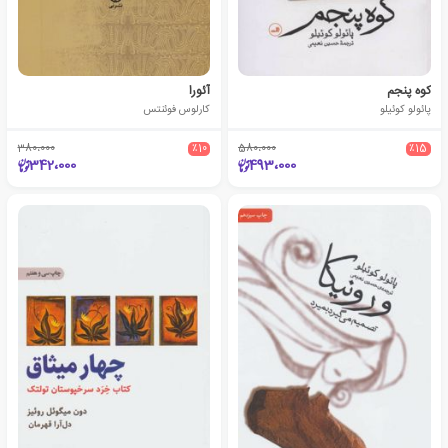
کوه پنجم
آئورا
پائولو کوئیلو
کارلوس فوئنتس
380،000
٪10
580،000
٪15
342،000
493،000