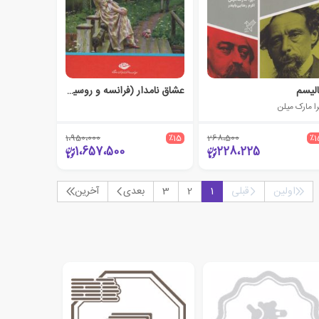
الیسم
عشاق نامدار (فرانسه و روسیه)
را مارک میلن
1،950،000
٪15
268،500
٪1
1،657،500
228،225
اولین
قبلی
1
2
3
بعدی
آخرین