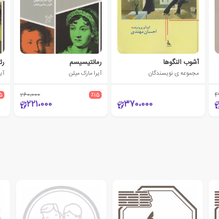
آشوب النگوها
رمانتیسیسم
رئ
مجموعه ی نویسندگان
آیرا مارک میلن
آی
5
260،000
٪15
4
221،000
370،000