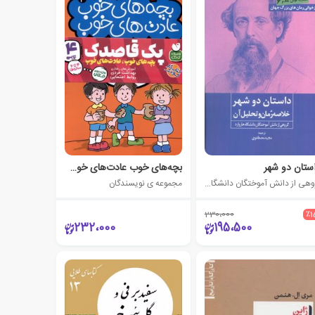
ستان دو شهر
بچه‌های خوب عادت‌های خوب (مجموعه4 جلدی)
گروهی از دانش آموختگان دانشگاه هاروارد
مجموعه ی نویسندگان
230،000
٪1
232،000
195،500