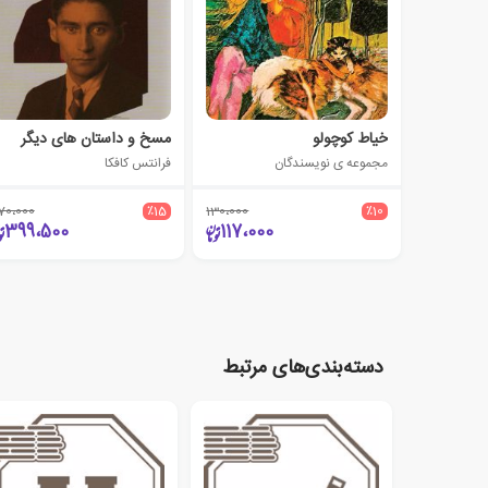
خیاط کوچولو
مسخ و داستان های دیگر
مجموعه ی نویسندگان
فرانتس کافکا
70،000
٪15
130،000
٪10
399،500
117،000
دسته‌بندی‌های مرتبط