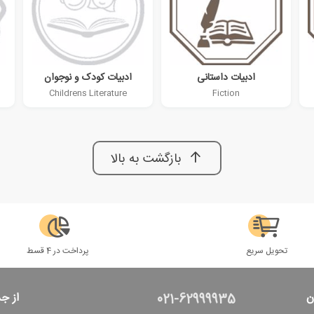
ادبیات داستانی
ادبیات کودک و نوجوان
Childrens Literature
Fiction
بازگشت به بالا
تحویل سریع
پرداخت در 4 قسط
ن
از ج
021-62999935