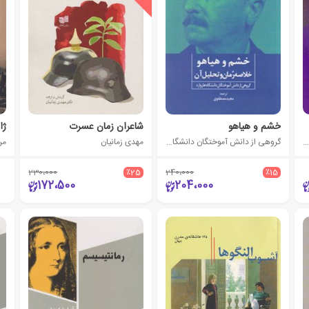
خشم و هیاهو
شاعران زمان عسرت
وهی از دانش آموختگان دانشگاه هاروارد
گروهی از دانش آموختگان دانشگاه هاروارد
مهدی زمانیان
مر
230،000
٪25
240،000
٪15
172،500
204،000