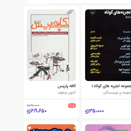
موعه تجربه های کوتاه 1
کافه پاریس
موعه ی نویسندگان
آنتون چخوف
729،000
٪15
619،650
35،000