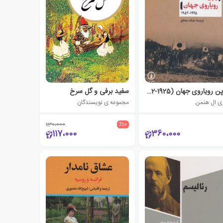
ژاپن رویاروی جهان (1925-1952)
سفید برفی و گل سرخ
ی ال هنمن
مجموعه ی نویسندگان
130،000
٪10
117،000
360،000