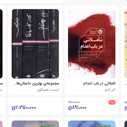
 ایران و کشورهای منطقه
تاملاتی در باب اعدام
مجموعه‌ی بهترین داستان‌های کوتاه (4 جلدی)
مج
آلبر کامو
ارنست همینگوی
مج
990،000
٪10
5
2،350،000
891،000