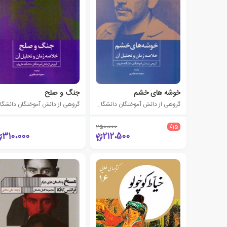
خوشه های خشم
جنگ و صلح
گروهی از دانش آموختگان دانشگاه هاروارد
گر
250،000
٪15
310،000
212،500