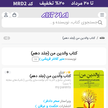
دسته‌بندی
ورود 
سبد خرید
جستجوی کتاب، نویسنده و...
خانه
/
کتاب والدین من (جلد دهم)
کتاب والدین من (جلد دهم)
نویسنده:
منیر کلانتر قریشی
1
3.2
از
1
رأی
کتاب والدین من (جلد دهم)
راهنمای جامع و گام به گام توانمندسازی والدین (تکنیک‌های مقابله
با پیری)
my parents
ویراستار:
سحر دادفر
انتشارات:
حکمت و عرفان