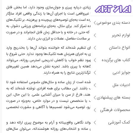
در دنیای امروز، اطلاعات زیادی درباره پیری و جوان‌سازی وجود دارد، اما بخش قابل
توجهی از این اطلاعات یا غیرواقعی است یا اجرای آن‌ها با زندگی واقعی افراد سازگار
نیست. این کتاب تلاش کرده است به‌جای توصیه‌های پیچیده و پرهزینه، بر تکنیک‌های
دسته بندی موضوعی
ساده، قابل اجرا و اثبات‌شده تمرکز کند. برای مثال، به‌جای برنامه‌های ورزشی دشوار، به
حرکت‌هایی اشاره می‌شود که حتی در خانه و با حداقل زمان قابل انجام‌اند و در صورت
لوازم تحریر
استمرار، تأثیر قابل توجهی بر سلامت مفاصل، عضلات و انرژی بدن دارند.
انواع داستان
مطالب این کتاب به‌گونه‌ای تنظیم شده‌اند که خواننده بتواند آن‌ها را به‌تدریج وارد
زندگی خود کند. هیچ نیازی به اجرای هم‌زمان همه تکنیک‌ها وجود ندارد. حتی شروع با
کتاب های برگزیده
یک تغییر کوچک، مانند بهبود نظم خواب یا کاهش تدریجی استرس روزانه، می‌تواند
نقطه آغاز مسیر مقابله آگاهانه با پیری باشد. تجربه نشان می‌دهد همین تغییرهای
جوایز ادبی
کوچک، اگر مداوم باشند، اثرگذارترین نتایج را به همراه دارند.
در طول این کتاب تلاش شده است از زبان ساده و مثال‌های ملموس استفاده شود تا
ادبیات ملل
مفاهیم به‌راحتی قابل درک باشند. این مطالب برای همه افرادی نوشته شده‌اند که به
سلامت خود اهمیت می‌دهند، فارغ از سن یا میزان آشنایی علمی. با این حال، این
بسته های پیشنهادی
کتاب جایگزین نظر پزشک یا متخصص نیست و در موارد خاص، به‌ویژه در صورت
وجود بیماری یا مصرف دارو، توصیه می‌شود تصمیم‌ها با آگاهی و مشورت تخصصی
محصولات فرهنگی
گرفته شوند.
کمک آموزشی
امید می‌رود این کتاب بتواند نگاهی واقع‌بینانه و آرام به موضوع پیری ارائه دهد و
نشان دهد که با رفتارهای ساده و انتخاب‌های روزانه هوشمندانه، می‌توان سال‌های