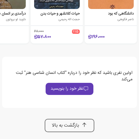
دانشگاهی که بود
حیات کلانشهر و حیات بدن
ناصر فکوهی
حجت اله رحیمی
داوید لو بروتون
68،000
٪15
57،800
196،000
اولین نفری باشید که نظر خود را درباره "کتاب انسان شناسی هنر" ثبت
می‌کند
نظر خود را بنویسید
بازگشت به بالا