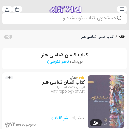
دسته‌بندی
ورود 
سبد خرید
جستجوی کتاب، نویسنده و...
خانه
/
کتاب انسان شناسی هنر
کتاب انسان شناسی هنر
نویسنده:
ناصر فکوهی
3.2
از
1
رأی
کتاب انسان شناسی هنر
(زیبایی، قدرت، اساطیر)
Anthropology of Art
انتشارات:
نشر ثالث
2
72،000
ناموجود