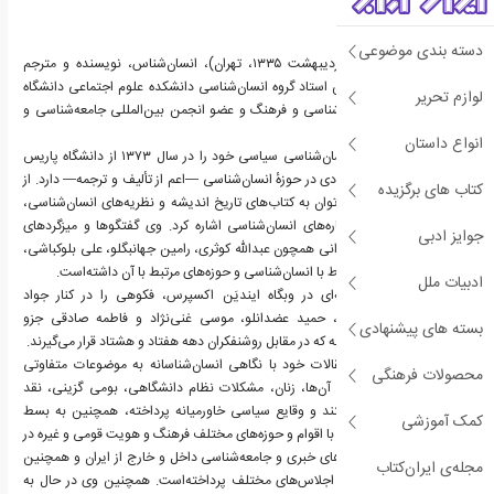
دسته بندی موضوعی
ناصر فکوهی (زادهٔ ۲۴ اردیبهشت ۱۳۳۵، تهران)، انسان‌شناس، نویسنده و مترجم
ایرانی است. وی همچنین استاد گروه انسان‌شناسی دانشکده علوم اجتماعی دانشگاه
لوازم تحریر
تهران، مدیر وبگاه انسان‌شناسی و فرهنگ و عضو انجمن بین‌المللی جامعه‌شناسی و
ایران‌شناسی‌است.
انواع داستان
فکوهی دکترای جدید انسان‌شناسی سیاسی خود را در سال ۱۳۷۳ از دانشگاه پاریس
دریافت کرد. وی آثار متعددی در حوزهٔ انسان‌شناسی —اعم از تألیف و ترجمه— دارد. از
کتاب های برگزیده
مهم‌ترین تألیفات وی می‌توان به کتاب‌های تاریخ اندیشه و نظریه‌های انسان‌شناسی،
انسان‌شناسی شهری و پاره‌های انسان‌شناسی اشاره کرد. وی گفتگوها و میزگردهای
جوایز ادبی
فراوانی با اندیشمندان ایرانی همچون عبدالله کوثری، رامین جهانبگلو، علی بلوکباشی،
شهلا حائری و غیره در ارتباط با انسان‌شناسی و حوزه‌های مرتبط با آن داشته‌است.
ادبیات ملل
رامین جهانبگلو در مقاله‌ای در وبگاه ایندیَن اکسپرس، فکوهی را در کنار جواد
طباطبایی، بابک احمدی، حمید عضدانلو، موسی غنی‌نژاد و فاطمه صادقی جزو
بسته های پیشنهادی
روشنفکران گفتمانی دانسته که در مقابل روشنفکران دهه هفتاد و هشتاد قرار می‌گیرند.
فکوهی در گفتگوها و مقالات خود با نگاهی انسان‌شناسانه به موضوعات متفاوتی
محصولات فرهنگی
همچون جوانان و ازدواج آن‌ها، زنان، مشکلات نظام دانشگاهی، بومی گزینی، نقد
فیلم‌های داستانی و مستند و وقایع سیاسی خاورمیانه پرداخته، همچنین به بسط
کمک آموزشی
رویکرد اخیر خود در ارتباط با اقوام و حوزه‌های مختلف فرهنگ و هویت قومی و غیره در
مجلات، روزنامه‌ها، وبگاه‌های خبری و جامعه‌شناسی داخل و خارج از ایران و همچنین
مجله‌ی ایران‌کتاب
جلسات نقد و بررسی در اجلاس‌های مختلف پرداخته‌است. همچنین وی در حال به