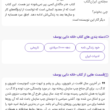
مجله‌ی ایران‌کتاب
اتابک فتح‌الله نویسنده‌ی کتاب «در ماگادان کسی پیر نمی‌شود» نیز هست. این کتاب
خاطرات دکتر عطا صفوی است که از معدود کسانی است که توانست از اردوگاه‌های کار
چی بخونم؟
استالین زنده بیرون بیاید و سال‌ها بعد به زندگی‌اش ادامه دهد. اجاق سرد همسایه از
دیگر آثار این نویسنده است.
دسته بندی های کتاب خانه دایی یوسف
خود زندگی نامه
دهه 2000 میلادی
تاریخی
ادبیات ایران
قسمت هایی از کتاب خانه دایی یوسف
در آخرین سال اقامت در شوروی، ریش و پشم و ابهت حزب کمونیست شوروی و
کا.گ.ب. برای کل جناح چپ سازمان ریخته بود. در مورد وابستگی حزب توده و کا.گ.ب.
تقریبا به همان نتایجی رسیده بودند که چند سال پیش طرح آن ها موجب منزوی شدن
من و امثال من شده بود. آشتی سیاسی با دوستان چپ سازمان باعث شد که آن روزها
شخصا برای من جزو بهترین روزهای زندگی ام باشد. من در بدترین شرایط امید خود را
به صداقت این دوستان از دست نداده بودم. در آن روزها روابط صادقانه و همفکری