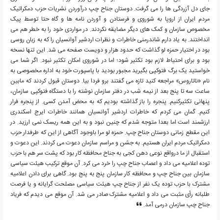
جای دل آزردگی ها را می گرفت. دوستان جناح چپ درآوردن نشریات حزب دمکراتیک
مردم ایران از اروپا به شوروی و فرستادن و آوردن نامه ها و گاه حتا توسط پیک
مخصوص سازمان و کمک های دیگر مضایقه نکردند. در مواردی خود را به خطر هم می
انداختند. به یاد دارم شاندرمنی خاطرات و نظرات اردشیر آوانسیان را که به زبان روسی
بود در اختیار حمزه لو گذاشت که حدود هزار و دویست صفحه می شد. این تنها نسخه
بود و برای احتیاط لازم بود تکثیر شود؛ اما در شوروی امکان تکثیر نبود. اگر شما می
خواستید یک برگ فتوکپی بگیرید مجبور بودید با پاسپورت خود به اداره مخصوصی به
نام «ناتاروس» مراجعه کنید تازه می گفتند برو فردا بیا. دوستان قبول کردند که مابین
ساعت سه تا پنج بعد از نیمه شب در دفتر سازمان نوشته را با دستگاه فتوکپی سازمان،
پنهانی تکثیرکنیم. پنجره را باز گذاشته بودیم که به محض آمدن کسی. از پنجره فرار
کنیم. گمان می کردم که خاطرات اردشیر آوانسیان همانند خاطرات ایرج اسکندری
ارزشمند است اما بعدا متوجه شدم که چنین نبود و به این همه ریسک نمی ارزید. در
این مقطع زمانی دوستان جناح چپ. حمزه لو مرا باوجود آگاهی از این که طرفدار حزب
دمکراتیک مردم ایران هستیم. به جشن و مراسم سازمان دعوت می کردند. این دعوت و
استقبال از ما درواقع نوعی دهن کجی به جناح محافظه کار بود که پشت سر هم با حزب
توده اعلامیه می داد و اعصاب جناح چپ را خرد می کرد. آن موقع ترکیب هیئت سیاسی
سازمان بین جناح چپ و محافظه کار سازمان پنج به پنج بود. گاهی برای دادن اعلامیه
مشترک با حزب توده یک نفر از جناح چپ هیئت سیاسی مصلحت گرایانه و یا فرصت
طلبانه رأی مثبت می داد و اعلامیه مشترک صادر می شد. آن موقع می دیدم که فریاد
جناح چپ سازمان درمی آمد.