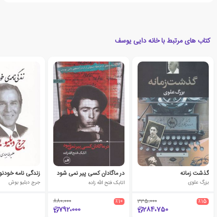
کتاب های مرتبط با خانه دایی یوسف
گذشت زمانه
در ماگادان کسی پیر نمی شود
بزرگ علوی
اتابک فتح الله زاده
جرج دبلیو بوش
880،000
٪10
335،000
٪15
792،000
284،750