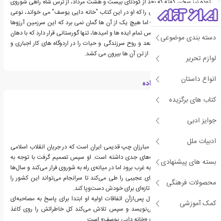
توده نیز سخن گفته که بعد از کودتای بیست و هشت مرداد، از ترس شاه راهی شوروی
شده بودند و شوروی سابق را که او در این کتاب "خانه دایی یوسف" می خواند، نوعی
ارض موعود می دانستند؛ اما هیچ یک از آن ها گمان نمی برد که این سرزمین آرزوها
سرابی بیش نیست و در پس تمام ایده ها و امیدها، تنها گورستانی قرار دارد که با دهان
دسته بندی موضوعی
باز، آرزوهای آنان را می بلعد و روح سرزندگی و حیات را در اردوگاه های کار اجباری و
زندان های استالین، با ولع از تن آن ها بیرون می کشد.
لوازم تحریر
انواع داستان
درباره اتابک فتح الله زاده
کتاب های برگزیده
جوایز ادبی
ادبیات ملل
اتابک فتح‌الله زاده یکی از مبارزان چپ قدیمی ایران است که در جریان انقلاب اسلامی
ایران و پس از آن فعالیت‌های جدی داشته است. او سپس تصمیم‌ گرفت با توجه به
بسته های پیشنهادی
مسائل پیش‌آمده از ایران به غرب برود اما در میانه‌ی راه به شوروی فرار می‌کند و سال‌ها
در شوروی فراز و نشیب‌های عجیبی را طی می‌کند تا سرانجام می‌تواند این کشور را
محصولات فرهنگی
ترک کند و در سوئد زندگی تازه‌ای برای خودش دست‌وپا کند.
سال 2001 و تقریباً 18 سال پس‌ازآن اتفاقات اولیه او ابتدا برای پاسخ به مصاحبه‌ای
کمک آموزشی
بخشی از خاطراتش را می‌نویسد و سپس تلاش می‌کند کل خاطراتش را روی کاغذ
بیاورد که نتیجه‌ی آن کتاب «خانه دایی یوسف» است.