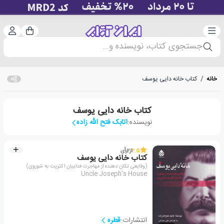
دسته‌بندی
ورود 
سبد خرید
جستجوی کتاب، نویسنده و...
خانه
/
کتاب خانه دایی یوسف
کتاب خانه دایی یوسف
نویسنده:
اتابک فتح الله زاده
2.5
از
2
رأی
کتاب خانه دایی یوسف
(وقایعی تکان دهنده از مهاجرت فداییان اکثریت به شوروی)
Uncle Joseph's House
انتشارات:
قطره