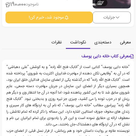
2
190،000
ناموجود
جزئیات
موجود شد، خبرم کن!
معرفی
دسته‌بندی
نکوداشت
نظرات
معرفی کتاب خانه دایی یوسف
"خانه دایی یوسف" کتابی است از "اتابک فتح الله زاده" و به کوشش "علی دهباشی"
که در آن به "وقایعی تکان دهنده از مهاجرت فداییان اکثریت به شوروی" پرداخته شده
است. "اتابک فتح الله زاده" که در گذشته یکی از اعضای سازمان فدائیان خلق ایران بود،
همچون بسیاری دیگر از اعضای این سازمان در جریان مهاجرت دسته جمعی، عازم
شوروی سابق شد تا به این کشور پناهنده شود؛ اما آنچه در آن جا انتظار وی و دیگر هم
رزمان او در حزب توده را می کشید، چیزی جز تیره روزی و بدبختی نبود. "اتابک فتح
الله زاده" پیرامون مطالب "خانه دایی یوسف"، که نام آن به اردوگاه های کار سیبری و
زندان های مخوف جوزف استالین اشاره دارد، این مساله را ذکر کرده که تمام تلاشش را
معطوف ارائه ی حقایق نموده است و این اثر را یادبودی برای تمام ایرانیان بی نام و
نشان که در آن اردوگاه های دهشتناک جان باختند، می داند.
نویسنده علاوه بر روایت داستان خود و هم رزمانش، از فرار نسل قبلی از اعضای حزب