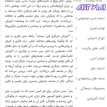
استانیسلاوسکی، بازیگری روش، تئاتر پوچ و تکنیک‌های تربیت بدنی مورد استفاده
کارگردانان مشهوری همچون یرژی گروتوفسکی و پیتر بروک در این کتاب پوشش داده
می‌شود. هاج بررسی کاملی از نحوه رویکرد هر روش به هنر بازیگری ارائه می‌دهد و
تمرین‌ها، تمرینات و فلسفه‌هایی را که بازیگران باید برای تجسم واقعی و خلاقانه
دسته بندی موضوعی
شخصیت‌ها با آن‌ها درگیر می‌شدند، تشریح می‌کند. این کتاب به پیشرفت آموزش
بازیگری می‌پردازد که در واکنش به تغییرات اجتماعی و سیاسی و همچنین نوآوری‌ها
لوازم تحریر
در عمل تئاتر تکامل یافته است.
یکی از موضوعات محوری "آموزش بازیگری قرن بیستم" رابطه میان تئوری و عمل
انواع داستان
است. هاج به این می‌پردازد که چگونه روش‌های مختلف کنش، درک فکری و اجرای
فیزیکی را متعادل می‌کنند و روش‌هایی را بررسی می‌کند که در آن نظریه به عمل اطلاع
کتاب های برگزیده
می‌دهد و بالعکس. این کتاب همچنین به تنش بین سنت و نوآوری در آموزش
بازیگری می‌پردازد، زیرا تکنیک‌های جدید اغلب هنجارهای اجرایی را به چالش
جوایز ادبی
می‌کشند. موضوع مهم دیگر تأثیر عوامل فرهنگی و سیاسی بر تربیت بازیگر است. زمینه
اجتماعی که در آن روش‌های مختلف بازیگری توسعه می‌یابد، اغلب بر رویکرد آن‌ها به
ادبیات ملل
رشد شخصیت و نقش بازیگر در جامعه تأثیر می‌گذارد. این کتاب بررسی می‌کند که
چگونه ایدئولوژی‌های سیاسی خاص و رویدادهای جهانی جهت تربیت بازیگر را شکل
بسته های پیشنهادی
داده‌اند و چگونه تمرین‌کنندگان تئاتر از صحنه به‌عنوان بستری برای تفسیر و تغییر
اجتماعی استفاده کرده‌اند.
محصولات فرهنگی
"آموزش بازیگری قرن بیستم" متنی حیاتی برای هر کسی است که به تئوری و عمل
بازیگری علاقه دارد. تجزیه و تحلیل دقیق آلیسون هاج درکی غنی و ظریف از چگونگی
کمک آموزشی
توسعه آموزش بازیگری در قرن بیستم و چگونگی تأثیر آن بر هنر نمایش امروزی ارائه
می‌دهد. پوشش گسترده کتاب از روش‌ها و مکاتب فکری مختلف، بینش‌های ارزشمندی