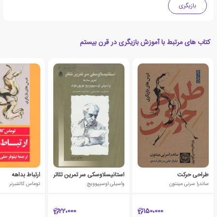
بازیگری
کتاب های مرتبط با آموزش بازیگری در قرن بیستم
طراحی حرکت
استانیسلاوسکی سر تمرین تئاتر
ارتباط بداهه
ساندرا سرنی مینتون
واسیلی اوسیپوویچ
توماس کالتنبرنر
22،000
150،000