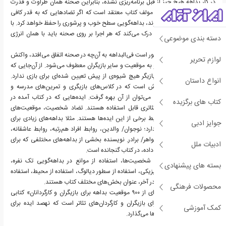
در کار بداهه‌ هیچ چیز از قبل برنامه‌ریزی‌ نشده‌، بنابراین‌ صحنه‌ همان‌ طراوت‌ و قدرت‌
لحظه‌های زندگی را‌ دارد. مولف کتاب معتقد است که اگر تضادهایی‌ که‌ به‌ قدر کافی‌
پرقدرت هستند مطرح‌ شوند، بداهه‌گویی‌ سطح‌ خوب و‌ پرشوری‌ را حفظ‌ خواهد کرد. با
تمرین‌ کافی‌، بازیگر کم‌کم‌ درک‌ می‌کند که‌ هر اجرا بر روی‌ صحنه‌ باید با همان‌ انرژی‌‌
دسته بندی موضوعی
بداهه‌گویی‌ انجام‌ شود.
در‌ بداهه‌گویی‌، بازیگر مجبور است فی‌البداهه‌ به‌ آن‌چه‌ در صحنه‌ اتفاق‌ می‌افتد، واکنش
لوازم تحریر
نشان دهد. همه‌ی تمرکز او به‌ موقعیت‌ و‌ سایر بازیگران‌ ‌معطوف‌ می‌شود‌. از آن‌جایی‌ که‌
هیچ‌ متنی وجود ندارد‌، بازیگر هیچ‌ شیوه‌ی از پیش‌ تعیین‌ شده‌ای‌ برای‌ بازی‌‌ ندارد.
انواع داستان
بداهه‌گویی تکنیکی باارزش است که در کلاس‌های بازیگری و تمرین‌های مدرسه و
تولیدات آماتور و حرفه‌ای می‌توان از آن بهره گرفت. ایده‌هایی که در کتاب آمده در
کتاب های برگزیده
بسیاری از موقعیت‌های تئاتری قابل استفاده هستند. تضاد شخصیت، موقعیت‌های
فیزیکی و استفاده از محیط برخی از این ایده‌ها هستند. مثلا بداهه‌های زیادی برای
جوایز ادبی
تضاد شخصیت‌ها وجود دارد؛ نوجوان/ والدین، روابط افراد هم‌رتبه، روابط عاشقانه،
همکاران، دکتر/ مریض، خواهر/ برادر. نویسنده بخشی از بداهه‌های مختلفی که برای
ادبیات ملل
تولید رومئو و ژولیت ارائه داده، در کتاب گنجانده است.
مقدمه‌، استفاده‌ از تضاد شخصیت‌ها، استفاده‌ از موانع‌ در بداهه‌گویی‌ تک‌ نفره‌،
بسته های پیشنهادی
استفاده‌ از موقعیت‌های‌ فیزیکی‌، استفاده‌ از سطور‌ دیالوگ‌، استفاده‌ از محیط‌، استفاده‌
از وسایل‌ صحنه‌ در تئاتر و در آخر، عنوان بخش‌های مختلف کتاب هستند.
محصولات فرهنگی
«آغازگران بداهه‌: مجموعه‌ای‌ از ۹۰۰ موقعیت‌ بداهه‌ برای بازیگران و کارگردانان» کتابی
مفید و بسیار کاربردی برای بازیگران و کارگردان‌های تئاتر است که نهصد ایده برای
کمک آموزشی
بداهه‌پردازی در اختیار آن‌ها می‌گذارد.