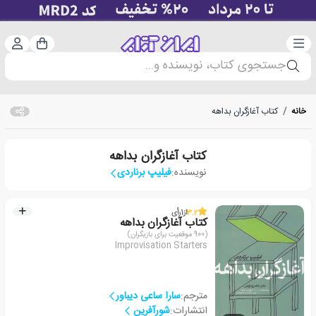
دسته‌بندی
ورود 
سبد خرید
جستجوی کتاب، نویسنده و...
خانه
/
کتاب آغازگران بداهه
کتاب آغازگران بداهه
نویسنده:
فیلیپ برناردی
3.2
از
1
رأی
کتاب آغازگران بداهه
(900 موقعیت برای بازیگران)
Improvisation Starters
مترجم:
سارا ساعی دیباور
انتشارات:
شورآفرین