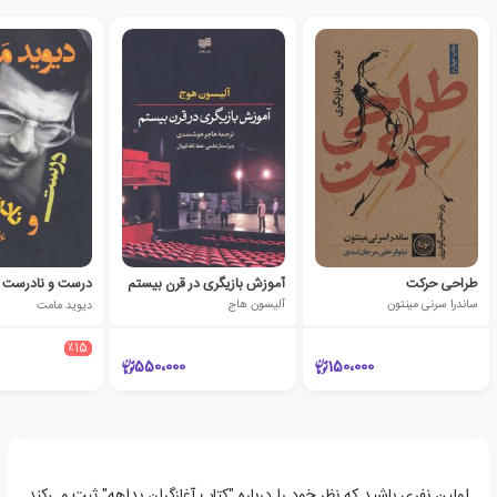
طراحی حرکت
آموزش بازیگری در قرن بیستم
درست و نادرست
ساندرا سرنی مینتون
آلیسون هاج
دیوید مامت
٪15
550،000
150،000
اولین نفری باشید که نظر خود را درباره "کتاب آغازگران بداهه" ثبت می‌کند