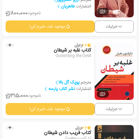
انتشارات:
طاهریان
1
800،000
ناموجود
جزئیات
موجود شد، خبرم کن!
4.4
از
3
رأی
کتاب غلبه بر شیطان
Outwitting the Devil
مترجم:
پوپک گل بالا
انتشارات:
نشر کتاب پارسه
1
315،000
ناموجود
جزئیات
موجود شد، خبرم کن!
3.4
از
1
رأی
کتاب فریب دادن شیطان
(راز آزادی و موفقیت)