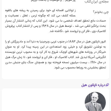
مجله‌ی ایران‌کتاب
ناپلئون هیل با استفاده از توانایی افسانه ای خود برای رسیدن به ریشه های بالقوه
چی بخونم؟
انسانی ، در اعماق این مسئله کشف می کند که چگونه ترس ، تعلل ، عصبانیت و
حسادت مانع تحقق اهداف شخصی ما می شود. این کتاب که زمانی انتشار آن بسیار
بحث برانگیز تلقی می شد ، توسط هیل در سال 1938 و پس از انتشار کتاب پرفروش
کلاسیک وی ، فکر کن و ثروتمند شو ، نگاشته شد.
الیور ناپلئون هیل در سال 1883 در جنوب غربی ویرجینیا به دنیا آمد و مادربزرگش او را
به نوشتن تشویق کرد و خیلی زود استعدادی در این زمینه پیدا کرد. او به عنوان
خبرنگار در روزنامه های شهرهای کوچک شروع به کار کرد و به محبوب ترین نویسنده
انگیزشی آمریکا تبدیل شد. کتاب کلاسیک او ، فکر کن و ثروتمند شو ، تا زمان مرگ هیل
در سال 1970 ، بیست میلیون نسخه فروخته بود و همچنان سنگ بنای جنبش مدرن
تحقق بخشیدن به رویاها محسوب می شود.
درباره ناپلئون هیل