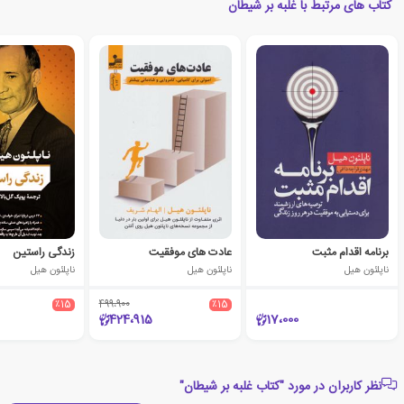
کتاب های مرتبط با غلبه بر شیطان
برنامه اقدام مثبت
عادت های موفقیت
زندگی راستین
ناپلئون هیل
ناپلئون هیل
ناپلئون هیل
٪15
499،900
٪15
424،915
17،000
نظر کاربران در مورد "کتاب غلبه بر شیطان"