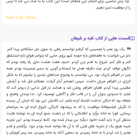
"چه زمان مناسبی برای انتشار این شاهکار است! این کتاب به ما کمک می کند تا ترس
را از موفقیت تمیز دهیم.
New York Times
قسمت هایی از کتاب غلبه بر شیطان
یک روز عصر با تصمیمی که گرفتم توانستم راهی به سوی حل مشکلاتم پیدا کنم.
دلم می خواست به «فضاهای باز» حومه شهر بروم، جایی که بتوانم هوای تازه استنشاق
کنم و فکر کنم. شروع به قدم زدن کردم. حدود هفت هشت مایل راه رفته بودم که
ناگهان توقف کردم. چند دقیقه همان جا ایستادم گویی به مسیر چسبیده بودم. همه
چیز در اطرافم تاریک بود. می توانستم به وضوح صداهای بلندی را بشنوم که به شکل
انرژی در اطرافم جریان داشت. سپس اعصابم آرام گرفت، عضلاتم شل شد و آرامش
عظیمی پیدا کردم. فضای اطرافم روشن شد و همانند بار قبل ندایی از درونم آمد که
شاید تا حدودی بتوان آن را در قالب فکر و آگاهی توصیف کرد. ندا چندان واضح و
شفاف بود که امکان نداشت اشتباه کرده باشم. لب کلامش این بود که «زمان آن رسیده
تا نگرش فیلسوفانۀ موفقیت را که به پیشنهاد کارنگی شروع کرده ای به سرانجام
برسانی. فورا به خانه برگرد و اطلاعاتی را که در ذهنت جمع کرده ای به نوشته هایت
منتقل کن.» باید گفت «خود دیگر» من بیدار شده بود. کاملا ترسیده بودم. این تجربه
شبیه هیچ یک از تجربه های قبلی که با آن ها مواجه شده بودم نبود. برگشتم و قدم
هایم را تند کردم تا به خانه رسیدم. به محض آنکه به خانه رسیدم، سه پسر کوچکم را