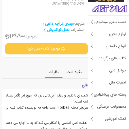
Outwitting the Devil
دسته بندی موضوعی
مترجم:
مهدی قراچه داغی
انتشارات:
نسل نواندیش
لوازم تحریر
2
169،900
ناموجود
انواع داستان
جزئیات
موجود شد، خبرم کن!
کتاب های برگزیده
جوایز ادبی
معرفی
دسته‌بندی
نکوداشت
نظرات
ادبیات ملل
معرفی کتاب غلبه بر شیطان
بسته های پیشنهادی
"ناپلئون هیل یکی از اندیشمندان با نفوذ و بزرگ آمریکایی بود که امروز نیز تأثیر بسیار
زیادی بر ادبیات جهان گذاشته است."
محصولات فرهنگی
این گفته استیو فوربس سردبیر مجله Forbes است راجه به نویسنده کتاب غلبه بر
شیطان.
کمک آموزشی
ناپلئون هیل در این کتاب هفت اصل اساسی را آشکار می کند که به ما اجازه می دهد
به واسطه آنها بر موانع پیروز شویم ... و موفقیت را بدست آوریم.