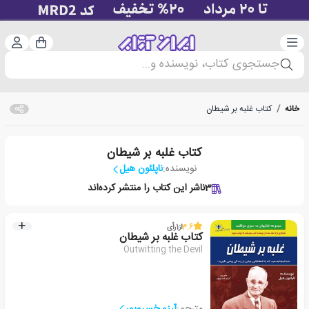
دسته‌بندی
ورود 
سبد خرید
جستجوی کتاب، نویسنده و...
خانه
/
کتاب غلبه بر شیطان
کتاب غلبه بر شیطان
نویسنده:
ناپلئون هیل
3
ناشر این کتاب را منتشر کرده‌اند
3.6
از
1
رأی
کتاب غلبه بر شیطان
Outwitting the Devil
مترجم:
آرزو خسروپور