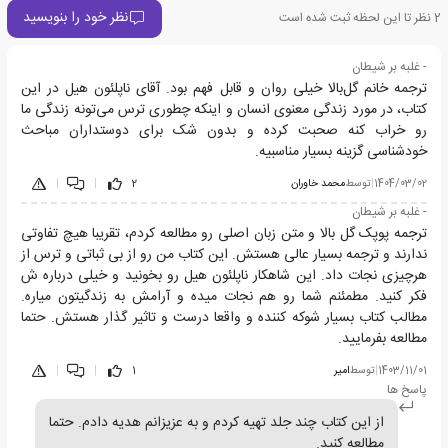
نظر خود را بنویسید
2
نظر تا این لحظه ثبت شده است
- غلبه بر شیطان
ترجمه خانم گل‌بالا خیلی روان و قابل فهم بود. آقای ناپلئون هیل در این
کتاب، در مورد زندگی معنوی انسان و اینکه چطوری ترس می‌تونه زندگی ما
رو خراب کنه صحبت کرده و بدون شک برای دوستداران مباحث
خودشناسی گزینه بسیار مناسبیه.
1404/03/02
|
توسط
محمد خاوران
2
|
|
- غلبه بر شیطان
ترجمه پو‌پک گل بالا و متن زبان اصلی رو مطالعه کردم، تقریبا هیچ تفاوتی
ندارند و ترجمه بسیار عالی هستش. این کتاب من رو از بی ثباتی و ترس از
هرچیزی نجات داد. این شاهکار ناپلئون هیل رو بخونید و خیلی درباره ش
فکر کنید. مطمئنم شما رو هم نجات میده و آرامش به زندگیتون میاره.
مطالب کتاب بسیار شوکه کننده و واقعا درست و تاثیر گذار هستش. حتما
مطالعه بفرمایید.
1403/11/01
|
توسط
امیر
1
|
|
پاسخ ها
از این کتاب چند جلد تهیه کردم و به عزیزانم هدیه دادم. حتما
مطالعه کنید.