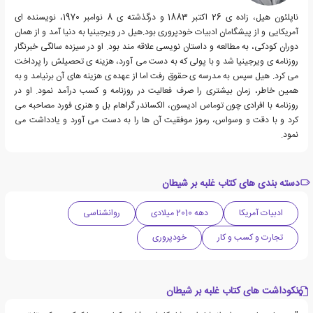
ناپلئون هیل، زاده ی 26 اکتبر 1883 و درگذشته ی 8 نوامبر 1970، نویسنده ای
آمریکایی و از پیشگامان ادبیات خودپروری بود.هیل در ویرجینیا به دنیا آمد و از همان
دوران کودکی، به مطالعه و داستان نویسی علاقه مند بود. او در سیزده سالگی خبرنگار
روزنامه ی ویرجینیا شد و با پولی که به دست می آورد، هزینه ی تحصیلش را پرداخت
می کرد. هیل سپس به مدرسه ی حقوق رفت اما از عهده ی هزینه های آن برنیامد و به
همین خاطر، زمان بیشتری را صرف فعالیت در روزنامه و کسب درآمد نمود. او در
روزنامه با افرادی چون توماس ادیسون، الکساندر گراهام بل و هنری فورد مصاحبه می
کرد و با دقت و وسواس، رموز موفقیت آن ها را به دست می آورد و یادداشت می
نمود.
دسته بندی های کتاب غلبه بر شیطان
ادبیات آمریکا
دهه 2010 میلادی
روانشناسی
تجارت و کسب و کار
خودپروری
نکوداشت های کتاب غلبه بر شیطان