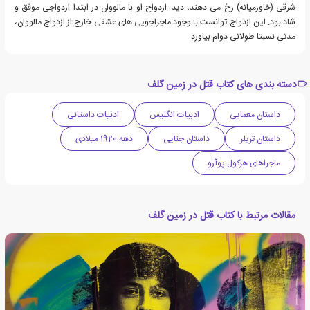
شرقی (خاورمیانه) رخ می دهند، دید. ازدواج او با مالووان در ابتدا ازدواجی موفق و
شاد بود. این ازدواج توانست با وجود ماجراجویی های عشقی خارج از ازدواج مالووان،
مدتی نسبتا طولانی دوام بیاورد.
دسته بندی های کتاب قتل در زمین گلف
داستان معمایی
ادبیات انگلیس
ادبیات داستانی
داستان تریلر
داستان جنایی
دهه 1920 میلادی
ماجراهای هرکول پوآرو
مقالات مرتبط با کتاب قتل در زمین گلف