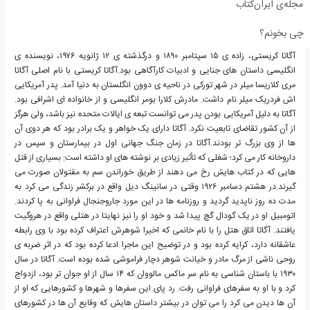
مجله‌ی ایران‌کتاب
چی بخونم؟
آگاتا کریستی، زاده ی ۱۵ سپتامبر ۱۸۹۰ و درگذشته ی ۱۲ ژانویه ۱۹۷۶، نویسنده ی
انگلیسی داستان های جنایی و ادبیات کارآگاهی بود.آگاتا کریستی با نام اصلی آگاتا
مری کلاریسا میلر در شهر تورکی در ناحیه ی دوون انگلستان به دنیا آمد. پدر آمریکایی
اش فردریک میلر نام داشت. مادرش کلارا بومر انگلیسی و از خانواده ای اشرافی بود.
آگاتا به دلیل آمریکایی بودن پدر می توانست تبعه ی ایالات متحده نیز باشد، ولی هرگز
از آن کشور تقاضای تابعیت نکرد. آگاتا دارای یک خواهر و یک برادر بود که هر دوی آن
ها از وی بزرگ تر بودند.آگاتا در زمان جنگ جهانی اول در بیمارستان و سپس در
داروخانه کار می کرد؛ شغلی که تأثیر زیادی بر نوشته های او داشته است: بسیاری از قتل
هایی که در کتاب هایش رخ می دهند از طریق خوراندن سم به مقتولان صورت می
گیرند.در هشتم دسامبر ۱۹۲۶ وقتی در سانینگ دیل واقع در برکشر زندگی می کرد به
مدت ده روز ناپدید گردید و روزنامه ها در این مورد جاروجنجال فراوانی به پا کردند.
اتومبیل او در یک گودال گچ پیدا شد و خود او را نیز نهایتا در هتلی واقع در هروگیت
یافتند. آگاتا اتاق هتل را با نام خانمی که اخیرا شوهرش اعتراف کرده بود با وی رابطه
عاشقانه دارد، کرایه کرده بود و در توضیح این ماجرا ادعا کرده بود که در اثر ضربه ی
روحی ناشی از مرگ مادر و خیانت شوهر دچار فراموشی شده بوده است. آگاتا در سال
۱۹۳۰ با باستان شناسی به نام سر ماکس مالووان که ۱۴ سال از او جوان تر بود، ازدواج
کرد و با او به سفرهای فراوانی رفت. رد پای این سفرها و شهرها و کشورهایی که او از
آن ها دیدن می کرد را می توان در بیشتر داستان هایش که وقایع آن ها در کشورهای