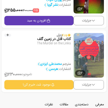
انتشارات:
نشر گویا
2
255،000
٪15
300،000
جزئیات
افزودن به سبد
4.25
از
2
رأی
کتاب قتل در زمین گلف
The Murder on the Links
مترجم:
محمدعلی ایزدی
انتشارات:
هرمس
2
230،000
ناموجود
جزئیات
موجود شد، خبرم کن!
معرفی
دسته‌بندی
مقالات
نظرات