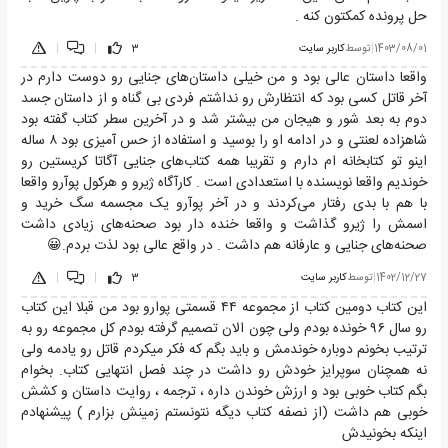
حل پرونده کمکتون کنه .
1403/08/01
|
توسط
کاربر سایت
3
|
|
واقعا داستان عالی بود و من خیلی داستان‌های جنایی رو دوست دارم در
آخر قاتل کسی بود که انتظارش رو نداشتم فردی بی گناه و از داستان جسد
دوم به بعد شور و هیجان من بیشتر شد و در آخرین سطر کتاب گفته بود
شاهزاده لعنتی و در ادامه او را بوسید و استفاده از حس آمیزی بود ۸ ساله
اینو تو کتابخانه ام دارم و تقریبا همه کتاب‌های جنایی آگاتا کریستین رو
خوندیم واقعا نویسنده با استعدادی است . کارآگاه ژیرو و هرکول پوآرو واقعا
با هم با بدی رفتار می‌کردند و در آخر پوآرو یک مجسمه سگ خرید و
اسمش را ژیرو گذاشت و واقعا خنده دار بود صحنه‌های زیادی داشت
صحنه‌های جنایی و عارفانه هم داشت . در واقع عالی بود لذت بردم.😀
1402/12/27
|
توسط
کاربر سایت
3
|
|
این کتاب دومین کتاب از مجموعه ۴۴ قسمتی پوارو بود من قبلا این کتاب
رو سال ٩۶ خونده بودم ولی چون الان تصمیم گرفته بودم کل مجموعه رو به
ترتیب بخونم دوباره خوندمش و باید بگم که فکر میکردم قاتل رو یادمه ولی
نه همچنان سوپرایز خودش رو داشت در چند فصل انتهایی کتاب. بخوام
بگم کتاب خوبی بود و ارزش خوندن داره ، ترجمه ، روایت داستان و کشش
خوبی هم داشت (از نصفه کتاب دیگه نتونستم زمینش بزارم ) پیشنهادم
اینکه بخونیدش