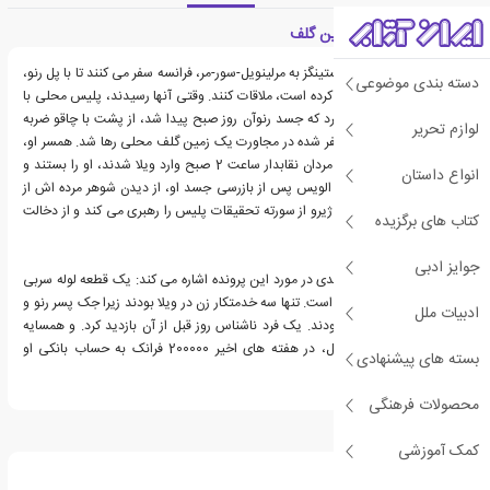
معرفی کتاب قتل در زمین گلف
هرکول پوآرو و کاپیتان هستینگز به مرلینویل-سور-مر، فرانسه سفر می کنند تا با پل رنو،
دسته بندی موضوعی
که از آنها درخواست کمک کرده است، ملاقات کنند. وقتی آنها رسیدند، پلیس محلی با
این خبر از آنها استقبال کرد که جسد رنوآن روز صبح پیدا شد، از پشت با چاقو ضربه
لوازم تحریر
خورده و در یک قبر تازه حفر شده در مجاورت یک زمین گلف محلی رها شد. همسر او،
الویز رنو، مدعی است که مردان نقابدار ساعت 2 صبح وارد ویلا شدند، او را بستند و
انواع داستان
شوهرش را با خود بردند. الویس پس از بازرسی جسد او، از دیدن شوهر مرده اش از
اندوه فرو می ریزد. مسیو ژیرو از سورته تحقیقات پلیس را رهبری می کند و از دخالت
کتاب های برگزیده
پوآرو ناراحت است.
جوایز ادبی
پوآرو به چهار واقعیت کلیدی در مورد این پرونده اشاره می کند: یک قطعه لوله سربی
در نزدیکی بدن پیدا شده است. تنها سه خدمتکار زن در ویلا بودند زیرا جک پسر رنو و
ادبیات ملل
راننده‌اش فرستاده شده بودند. یک فرد ناشناس روز قبل از آن بازدید کرد. و همسایه
نزدیک رنو، مادام دوبرویل، در هفته های اخیر 200000 فرانک به حساب بانکی او
بسته های پیشنهادی
گذاشته بودند.
محصولات فرهنگی
درباره آگاتا کریستی
کمک آموزشی