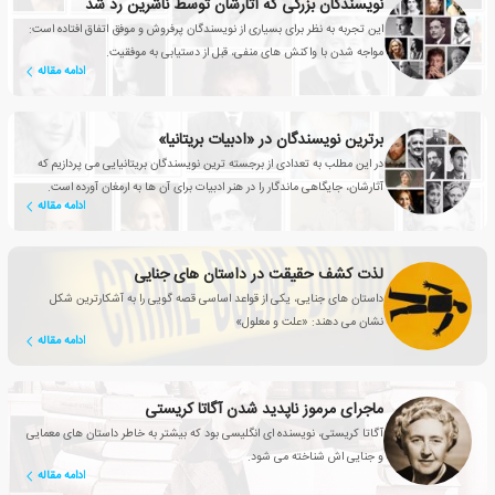
نویسندگان بزرگی که آثارشان توسط ناشرین رد شد
این تجربه به نظر برای بسیاری از نویسندگان پرفروش و موفق اتفاق افتاده است:
مواجه شدن با واکنش های منفی، قبل از دستیابی به موفقیت.
ادامه مقاله
برترین نویسندگان در «ادبیات بریتانیا»
در این مطلب به تعدادی از برجسته ترین نویسندگان بریتانیایی می پردازیم که
آثارشان، جایگاهی ماندگار را در هنر ادبیات برای آن ها به ارمغان آورده است.
ادامه مقاله
لذت کشف حقیقت در داستان های جنایی
داستان های جنایی، یکی از قواعد اساسی قصه گویی را به آشکارترین شکل
نشان می دهند: «علت و معلول»
ادامه مقاله
ماجرای مرموز ناپدید شدن آگاتا کریستی
آگاتا کریستی، نویسنده ای انگلیسی بود که بیشتر به خاطر داستان های معمایی
و جنایی اش شناخته می شود.
ادامه مقاله