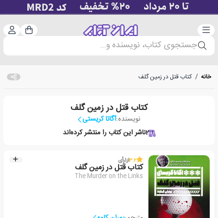
دسته‌بندی
ورود 
سبد خرید
جستجوی کتاب، نویسنده و...
خانه
/
کتاب قتل در زمین گلف
کتاب قتل در زمین گلف
نویسنده:
آگاتا کریستی
2
ناشر این کتاب را منتشر کرده‌اند
3.2
از
1
رأی
کتاب قتل در زمین گلف
The Murder on the Links
مترجم:
پوران کاوه