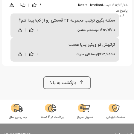
1402/04/05
|
توسط
Kasra Hendiani
8
|
|
پاسخ ها
ممکنه بگین ترتیب مجموعه 44 قسمتی رو از کجا پیدا کنم؟
1403/04/11
|
توسط
دنیا دهقان
1
|
ترتیبش تو ویکی پدیا هست
1403/08/01
|
توسط
کاربر سایت
1
|
بازگشت به بالا
سلامت فیزیکی
تحویل سریع
پرداخت در 4 قسط
ارسال بین‌الملل