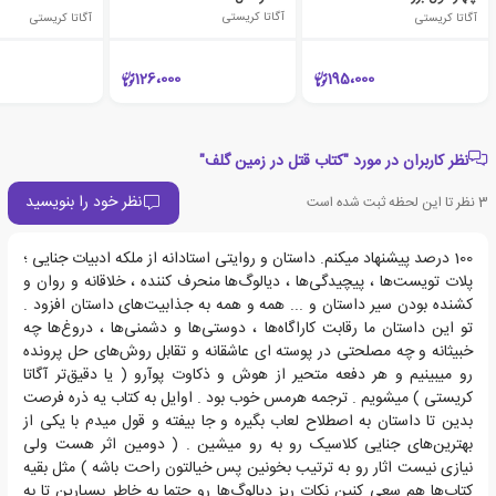
آگاتا کریستی
آگاتا کریستی
آگاتا کریستی
126،000
195،000
نظر کاربران در مورد "کتاب قتل در زمین گلف"
نظر خود را بنویسید
3
نظر تا این لحظه ثبت شده است
100 درصد پیشنهاد میکنم. داستان و روایتی استادانه از ملکه ادبیات جنایی ؛
پلات تویست‌ها ، پیچیدگی‌ها ، دیالوگ‌ها منحرف کننده ، خلاقانه و روان و
کشنده بودن سیر داستان و ... همه و همه به جذابیت‌های داستان افزود .
تو این داستان ما رقابت کاراگاه‌ها ، دوستی‌ها و دشمنی‌ها ، دروغ‌ها چه
خبیثانه و چه مصلحتی در پوسته ای عاشقانه و تقابل روش‌های حل پرونده
رو میبینیم و هر دفعه متحیر از هوش و ذکاوت پوآرو ( یا دقیق‌تر آگاتا
کریستی ) میشویم . ترجمه هرمس خوب بود . اوایل به کتاب یه ذره فرصت
بدین تا داستان به اصطلاح لعاب بگیره و جا بیفته و قول میدم با یکی از
بهترین‌های جنایی کلاسیک رو به رو میشین . ( دومین اثر هست ولی
نیازی نیست اثار رو به ترتیب بخونین پس خیالتون راحت باشه ) مثل بقیه
کتاب‌ها هم سعی کنین نکات ریز دیالوگ‌ها رو حتما به خاطر بسپارین تا به