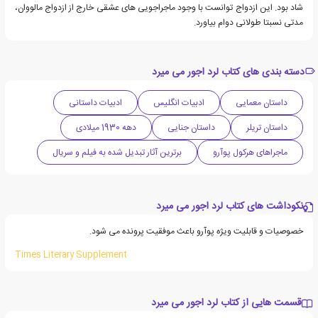
شاد بود. این ازدواج توانست با وجود ماجراجویی های عشقی خارج از ازدواج مالووان،
مدتی نسبتا طولانی دوام بیاورد.
دسته بندی های کتاب لرد اجور می میرد
داستان معمایی
ادبیات انگلیس
ادبیات داستانی
داستان تریلر
داستان جنایی
دهه 1930 میلادی
ماجراهای هرکول پوآرو
برترین آثار تبدیل شده به فیلم و سریال
نکوداشت های کتاب لرد اجور می میرد
خصوصیات و قابلیت ویژه پوآرو باعث موفقیت پرونده می شود.
Times Literary Supplement
قسمت هایی از کتاب لرد اجور می میرد