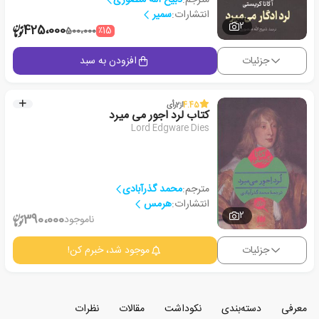
انتشارات:
سمیر
2
425،000
٪15
500،000
جزئیات
افزودن به سبد
4.45
از
2
رأی
کتاب لرد اجور می میرد
Lord Edgware Dies
مترجم:
محمد گذرآبادی
انتشارات:
هرمس
2
390،000
ناموجود
جزئیات
موجود شد، خبرم کن!
معرفی
دسته‌بندی
نکوداشت
مقالات
نظرات