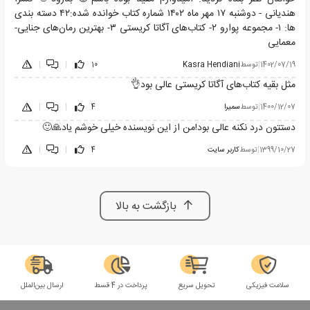
هندیانی - دوشنبه ١٧ مهر ماه ١۴٠٢ شماره کتاب خوانده شده:۴٢ دسته بندی
ها: ١- مجموعه پوارو ٢- کتاب‌های آگاتا کریستی ٣- بهترین رمان‌های جنایی-
معمایی
1402/07/19
|
توسط
Kasra Hendiani
10
|
|
مثل بقیه کتاب‌های آگاتا کریستی عالی بود👌
1400/12/07
|
توسط
سمیرا
4
|
|
دستتون درد نکنه عالی بود!من از این نویسنده خیلی خوشم یاد🙏🙂
1399/10/27
|
توسط
کاربر سایت
4
|
|
بازگشت به بالا
سلامت فیزیکی
تحویل سریع
پرداخت در 4 قسط
ارسال بین‌الملل