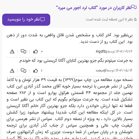
نظر کاربران در مورد "کتاب لرد اجور می میرد"
نظر خود را بنویسید
5
نظر تا این لحظه ثبت شده است
بی‌نظیر بود. آخر کتاب و مشخص شدن قاتل واقعی به شدت دور از ذهن
بود. این کتاب رو از دست ندید.
1403/09/26
|
توسط
Hgdfbj
0
|
|
به جرعت میتونم بگم جزو بهترین کتابای آگاتا کریستی بود که خوندم
1403/05/14
|
توسط
آزادبخت
1
|
|
نسخه مورد مطالعه من: چاپ سوم(١٣٩٩) به قیمت ٣٩ هزار تومان و با کاغذ
بالکی از نشر هرمس با ترجمه بسیار خوبه آقای محمد گذر آبادی این کتاب
نهمین جلد از مجموعه ۴۴ قسمتی هرکول پوارو است و از ٢٨٢ صفحه
تشکیل شده است. یه جرعت میتوانم بگویم که این کتاب بی نظیر است و
قطعا نه تنها ارزش خواندن دارد بلکه جزو بهترین آثار خانم آگاتا کریستی
است. در کل اینکه مطالعه این کتاب شدیدا پیشنهاد میشود زیرا کشش
بسیار بالایی دارد ، به ویژه از نصفه دوم کتاب. سپاس از نشر هرمس برای
کیفیت چاپ عالی و همچنین سپاس از جناب گذر آبادی برای ترجمه
خوبشان و در پایان سپاس از شما دوست عزیزی که زمان گرانبهاتون صرف
خواندن نظر بنده کردید. امیدوارم مفید بوده باشم😉 بدرود👋 کسرا