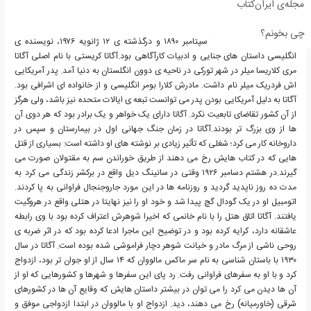
مجله‌ی ایران‌کتاب
چی بخونم؟
آگاتا کریستی، زاده ی ۱۵ سپتامبر ۱۸۹۰ و درگذشته ی ۱۲ ژانویه ۱۹۷۶، نویسنده ی
انگلیسی داستان های جنایی و ادبیات کارآگاهی بود.آگاتا کریستی با نام اصلی آگاتا
مری کلاریسا میلر در شهر تورکی در ناحیه ی دوون انگلستان به دنیا آمد. پدر آمریکایی
اش فردریک میلر نام داشت. مادرش کلارا بومر انگلیسی و از خانواده ای اشرافی بود.
آگاتا به دلیل آمریکایی بودن پدر می توانست تبعه ی ایالات متحده نیز باشد، ولی هرگز
از آن کشور تقاضای تابعیت نکرد. آگاتا دارای یک خواهر و یک برادر بود که هر دوی آن
ها از وی بزرگ تر بودند.آگاتا در زمان جنگ جهانی اول در بیمارستان و سپس در
داروخانه کار می کرد؛ شغلی که تأثیر زیادی بر نوشته های او داشته است: بسیاری از قتل
هایی که در کتاب هایش رخ می دهند از طریق خوراندن سم به مقتولان صورت می
گیرند.در هشتم دسامبر ۱۹۲۶ وقتی در سانینگ دیل واقع در برکشر زندگی می کرد به
مدت ده روز ناپدید گردید و روزنامه ها در این مورد جاروجنجال فراوانی به پا کردند.
اتومبیل او در یک گودال گچ پیدا شد و خود او را نیز نهایتا در هتلی واقع در هروگیت
یافتند. آگاتا اتاق هتل را با نام خانمی که اخیرا شوهرش اعتراف کرده بود با وی رابطه
عاشقانه دارد، کرایه کرده بود و در توضیح این ماجرا ادعا کرده بود که در اثر ضربه ی
روحی ناشی از مرگ مادر و خیانت شوهر دچار فراموشی شده بوده است. آگاتا در سال
۱۹۳۰ با باستان شناسی به نام سر ماکس مالووان که ۱۴ سال از او جوان تر بود، ازدواج
کرد و با او به سفرهای فراوانی رفت. رد پای این سفرها و شهرها و کشورهایی که او از
آن ها دیدن می کرد را می توان در بیشتر داستان هایش که وقایع آن ها در کشورهای
شرقی (خاورمیانه) رخ می دهند، دید. ازدواج او با مالووان در ابتدا ازدواجی موفق و