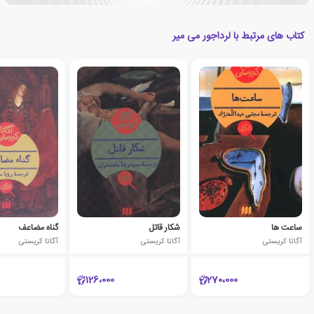
کتاب های مرتبط با لرداجور می میر
ساعت ها
شکار قاتل
گناه مضاعف
آگاتا کریستی
آگاتا کریستی
آگاتا کریستی
126،000
270،000