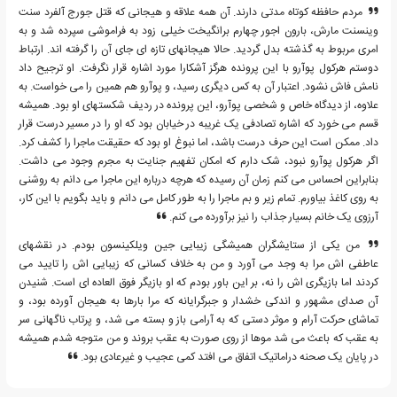
مردم حافظه کوتاه مدتی دارند. آن همه علاقه و هیجانی که قتل جورج آلفرد سنت
وینسنت مارش، بارون اجور چهارم برانگیخت خیلی زود به فراموشی سپرده شد و به
امری مربوط به گذشته بدل گردید. حالا هیجانهای تازه ای جای آن را گرفته اند. ارتباط
دوستم هرکول پوآرو با این پرونده هرگز آشکارا مورد اشاره قرار نگرفت. او ترجیح داد
نامش فاش نشود. اعتبار آن به کس دیگری رسید، و پوآرو هم همین را می خواست. به
علاوه، از دیدگاه خاص و شخصی پوآرو، این پرونده در ردیف شکستهای او بود. همیشه
قسم می خورد که اشاره تصادفی یک غریبه در خیابان بود که او را در مسیر درست قرار
داد. ممکن است این حرف درست باشد، اما نبوغ او بود که حقیقت ماجرا را کشف کرد.
اگر هرکول پوآرو نبود، شک دارم که امکان تفهیم جنایت به مجرم وجود می داشت.
بنابراین احساس می کنم زمان آن رسیده که هرچه درباره این ماجرا می دانم به روشنی
به روی کاغذ بیاورم. تمام زیر و بم ماجرا را به طور کامل می دانم و باید بگویم با این کار،
آرزوی یک خانم بسیار جذاب را نیز برآورده می کنم.
من یکی از ستایشگران همیشگی زیبایی جین ویلکینسون بودم. در نقشهای
عاطفی اش مرا به وجد می آورد و من به خلاف کسانی که زیبایی اش را تایید می
کردند اما بازیگری اش را نه، بر این باور بودم که او بازیگر فوق العاده ای است. شنیدن
آن صدای مشهور و اندکی خشدار و جبرگرایانه که مرا بارها به هیجان آورده بود، و
تماشای حرکت آرام و موثر دستی که به آرامی باز و بسته می شد، و پرتاب ناگهانی سر
به عقب که باعث می شد موها از روی صورت به عقب بروند و من متوجه شدم همیشه
در پایان یک صحنه دراماتیک اتفاق می افتد کمی عجیب و غیرعادی بود.