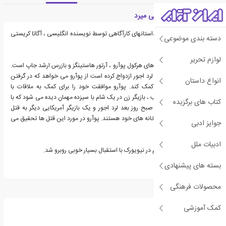
معرفی کتاب لرد اجور می میرد
لرد اجور می میرد اثری از داستانهای کارآگاهی توسط نویسنده انگلیسی ، آگاتا کریستی
دسته بندی موضوعی
است.
لوازم تحریر
این رمان شامل شخصیت های هرکول پوآرو ، آرتور هاستینگز و بازرس ارشد جاپ است.
یک بازیگر آمریکایی که با لرد اجور ازدواج کرده است از پوآرو می خواهد که در گرفتن
انواع داستان
طلاق از همسرش به او کمک کند. پوآرو موافقت خود را برای کمک به ملاقات با
شوهرش اعلام کرد. آن شب ، بازیگر زن در یک شام با سیزده مهمان دیده می شود که با
کتاب های برگزیده
یک خرافات مرتبط است. صبح روز بعد لرد اجور و یک بازیگر آمریکایی دیگر به قتل
رسیده اند که هر کدام در خانه های خود هستند. پوآرو در مورد این قتل ها تحقیق می
جوایز ادبی
کند.
ادبیات ملل
این رمان هم در لندن و هم در نیویورک با استقبال بسیار خوبی روبرو شد.
بسته های پیشنهادی
محصولات فرهنگی
درباره آگاتا کریستی
کمک آموزشی