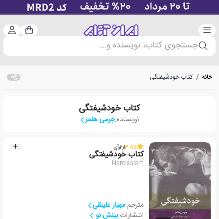
دسته‌بندی
ورود 
سبد خرید
جستجوی کتاب، نویسنده و...
خانه
/
کتاب خودشیفتگی
کتاب خودشیفتگی
نویسنده:
جرمی هلمز
3.85
از
2
رأی
کتاب خودشیفتگی
Narcissism
مترجم:
مهیار علینقی
انتشارات:
بینش نو