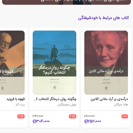
کتاب های مرتبط با خودشیفتگی
درآمدی بر آراء ملانی کلاین
چگونه روان درمانگر انتخاب کنیم؟
قهوه با فروید
هانا سیگال
نویل سیمینگتن
برت کار
٪15
360،000
٪15
280،000
٪10
306،000
252،000