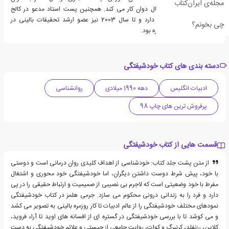
مجله‌ی ایران‌کتاب
مشاور رواندرمانی در شمال دوان کار می کند. همچنین پست استاد مدعو در کالج
دانشگاه لندن (UCL) را دارد و تا سال 2003 نیز عضو ارشد تحقیقات بالینی در
چی بخونم؟
دانشکده پزشکی شبه جزیره بود.
دسته بندی های کتاب خودشیفتگی
ادبیات انگلیس
دهه 1990 میلادی
روانشناسی
پرفروش ترین های چاپ 98
قسمت هایی از کتاب خودشیفتگی
از متن پشت جلد کتاب: خودشناسی از اهداف کلیدی روان درمانی است و دوستی
با خود، پیش شرط دوست داشتن دیگران، اما خودشیفتگی خود محوری و اشتغال
مفرط با خود وضعیتی است که لاجرم بی نصیبی از صمیمیت و ارتباط حقیقی را در پی
دارد و فرد را به زندانی درونی محکوم می سازد. جرمی هلمز در کتاب خودشیفتگی
نمودهای مختلف خودشیفتگی را از عالم ادبیات تا کار روزمره بالینی به تصویر می کشد
و می کوشد تا با بررسی خودشیفتگی در گستره ای از افسانه های اوید تا آراء فروید،
کلاین، رزنفلد، کرنبرگ و کوات، روایت جامعی از چیستی و علائم خودشیفتگی به دست