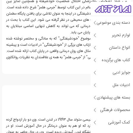
می شود. تشخیص روانپزشکی اختلال شخصیت خودشیفته و همچنین تمایز بین
"خودشیفتگی" سالم و ناسالم در این کتاب توسط "جرمی هلمز" شرح داده شده است.
اشکال آسیب شناختی خودشیفتگی در اینجا به عنوان تلاشی برای یافتن پایگاه مطمئن
در برابر مشکلات یا آسیب های محیطی در نظر گرفته می شود. این کتاب با بحث در
دسته بندی موضوعی
مورد روش های مختلف درمانی که می تواند به کاهش تنهایی اساسی مبتلایان به
"خودشیفتگی" کمک کند، پایان می یابد.
لوازم تحریر
یک مقدمه ی عالی برای موضوع "خودشیفتگی" که به سادگی و مختصر نوشته شده
است. اثر همچنین شامل بازتاب های بزرگی از "خودشیفتگی" در ادبیات است و پیشینه
انواع داستان
ی نظری بسیار منسجم با مثال های روان درمانی واقعی در پایان کتاب ارائه شده است.
خواندن کتاب "خودشیفتگی" از "جرمی هلمز" به همه ی علاقمندان به نظریات روانکاوی
کتاب های برگزیده
توصیه می شود.
جوایز ادبی
درباره جرمی هلمز
ادبیات ملل
بسته های پیشنهادی
محصولات فرهنگی
جرمی هلمز روانپزشک انگلیسی متولد سال 1943 در لندن است. وی دو بار ازدواج کرده
کمک آموزشی
است و یک فرزند پسر دارد که او هم به عنوان درمانگر در حال آموزش است. او در
دانشگاه کمبریج و کالج دانشگاه لندن آموزش دیده است. وی در حال حاضر به عنوان