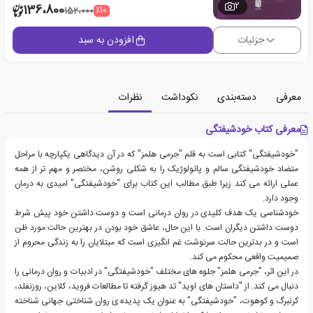
2
136،800
٪10
152،000
جزئیات
افزودن به سبد
معرفی
دسته‌بندی
نکوداشت
نظرات
معرفی کتاب خودشیفتگی
"خودشیفتگی" کتابی است به قلم "جرمی هلمز" که در آن دیدگاهی یکپارچه با مراحل
متضاد خودشیفتگی سالم و پاتولوژیک را به شکلی روشن، مختصر و مهم تر از همه
عملی ارائه می کند زیرا طبق مطالب این کتاب برای "خودشیفتگی" امیدی به درمان
وجود دارد.
خودشناسی یک هدف کلیدی در روان درمانی است و دوست داشتن خود پیش شرط
دوست داشتن دیگران است. با این حال، عاشق خود بودن در بهترین حالت مورد ظن
است و در بدترین حالت سرنوشت غم انگیزی است که مبتلایان را به زندگی محروم از
صمیمیت واقعی محکوم می کند.
در این اثر، "جرمی هلمز" جلوه های مختلف "خودشیفتگی" در ادبیات و روان درمانی را
دنبال می کند. از "داستان های اوید" تد هیوز گرفته تا مطالعات فروید، کلاین، روزنفلد،
کرنبرگ و کوهوت، "خودشیفتگی" به عنوان یک پدیده ی روان شناختی جهانی شناخته