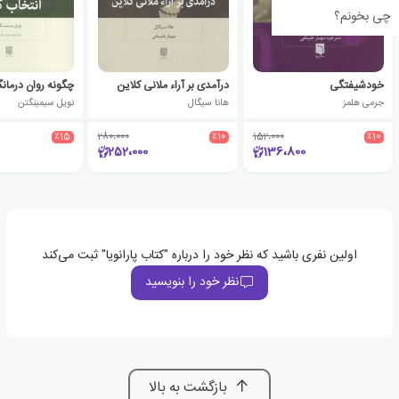
چی بخونم؟
خودشیفتگی
درآمدی بر آراء ملانی کلاین
جرمی هلمز
هانا سیگال
نویل سیمینگتن
٪15
280،000
٪10
152،000
٪10
252،000
136،800
اولین نفری باشید که نظر خود را درباره "کتاب پارانویا" ثبت می‌کند
نظر خود را بنویسید
بازگشت به بالا