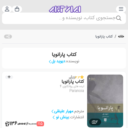
دسته‌بندی
ورود 
سبد خرید
جستجوی کتاب، نویسنده و...
خانه
/
کتاب پارانویا
کتاب پارانویا
نویسنده:
دیوید بل
3.3
از
1
رأی
کتاب پارانویا
ایده های روانکاوی 4
Paranoia
مترجم:
مهیار علینقی
انتشارات:
بینش نو
2
136،000
٪15
160،000