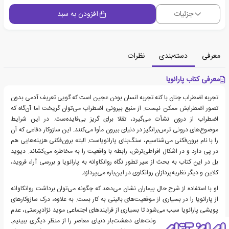
جزئیات
افزودن به سبد
معرفی
دسته‌بندی
نظرات
معرفی کتاب پارانویا
تجربه اضطراب چنان با کنه تجربه انسان بودن عجین است که گویی تعریف آدمی بدون
تصور اضطرابش ممکن نیست. از منبع بیرونی اضطراب می‌توان گریخت اما آن‌گاه که
اضطراب از درون نشأت می‌گیرد، تقلا برای گریز بی‌فایده‌ست. در این شرایط
موضوع‌های درونی ترس‌برانگیز در دنیای بیرون مأوا می‌کنند. این سازوکار دفاعی که آن
را با نام برون‌فکنی می‌شناسیم، سنگ‌بنای پارانویاست. البته برون‌فکنی هزینه‌هایی هم
در پی دارد و در اشکال افراطی‌ترش، رابطه با واقعیت را به مخاطره می‌کشاند. دیوید
بل در این کتاب به بحث از سیر تطور نگاه روانکاوانه به پارانویا و بررسی آراء فروید،
کلاین و دیگر نظریه‌پردازان روانکاوی در این‌باره می‌پردازد.
او با استفاده از شرح حال بیماران نشان می‌دهد که چگونه می‌توان برداشت روانکاوانه
از پارانویا را در بسیاری از موقعیت‌های بالینی به کار بست. به علاوه، درک سازوکارهای
پویشی پارانویا سبب می‌شود تا بسیاری از فرایندهای اجتماعی موید نژادپرستی، عدم
رواداری و بسیاری از خشونت‌های دهشت‌بار دنیای معاصر را از منظر دیگری ببینیم.