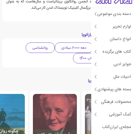
دیوید بل روانکاو و استاد انجمن روانکاوی بریتانیاست و سال‌هاست که به عنوان
روانپزشک ارشد، در بخش بزرگسال کلینیک تویستاک لندن کار می‌کند.
دسته بندی موضوعی
لوازم تحریر
دسته بندی های کتاب پارانویا
انواع داستان
ادبیات انگلیس
دهه 2000 میلادی
روانشناسی
کتاب های برگزیده
پرفروش ترین های چاپ 1400
جوایز ادبی
ادبیات ملل
کتاب های مرتبط با پارانویا
بسته های پیشنهادی
محصولات فرهنگی
کمک آموزشی
مجله‌ی ایران‌کتاب