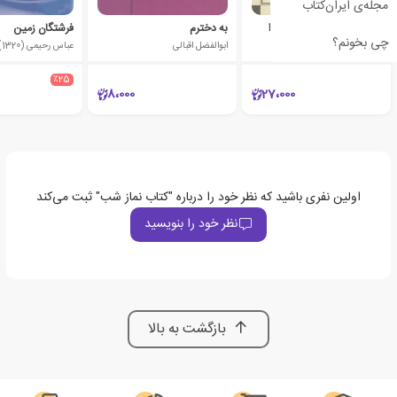
مجله‌ی ایران‌کتاب
تزکیه، اخلاص، حکمت، تقوا
به دخترم
فرشتگان زمین
چی بخونم؟
علیرضا پناهیان
ابوالفضل اقبالی
عباس رحیمی (1320)
٪25
8،000
27،000
اولین نفری باشید که نظر خود را درباره "کتاب نماز شب" ثبت می‌کند
نظر خود را بنویسید
بازگشت به بالا