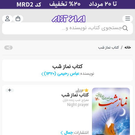
دسته‌بندی
ورود 
سبد خرید
جستجوی کتاب، نویسنده و...
خانه
/
کتاب نماز شب
کتاب نماز شب
نویسنده:
عباس رحیمی (1320)
3
از
1
رأی
کتاب نماز شب
معراج شب زنده داران
Night prayer
انتشارات:
جمال