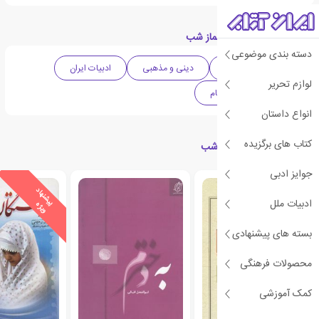
دسته بندی های کتاب نماز شب
دسته بندی موضوعی
ادبیات واقع گرایانه
دینی و مذهبی
ادبیات ایران
لوازم تحریر
آموزشی
احکام
انواع داستان
کتاب های برگزیده
کتاب های مرتبط با نماز شب
جوایز ادبی
ی
ش
ن
ه
ا
د
و
ی
ژ
ادبیات ملل
پ
ه
بسته های پیشنهادی
محصولات فرهنگی
کمک آموزشی