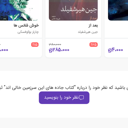
بعد از
خوش شانس ها
جین هیرشفیلد
چارلز بوکوفسکی
0
٪15
380،000
٪25
،000
285،000
4،000
 باشید که نظر خود را درباره "کتاب جاده های این سرزمین خالی اند" ث
نظر خود را بنویسید