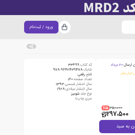
ورود / ثبت‌نام
سبد خرید
 ارسال:
20 مرداد
کد کتاب:
33699
شابک:
978-9642439478
 انبار نشر
قطع:
رقعی
تعداد صفحه:
160
سال انتشار شمسی:
1393
سال انتشار میلادی:
1928
نوع جلد:
شومیز
سری چاپ:
1
٪15
350،000
297،500
ن به سبد