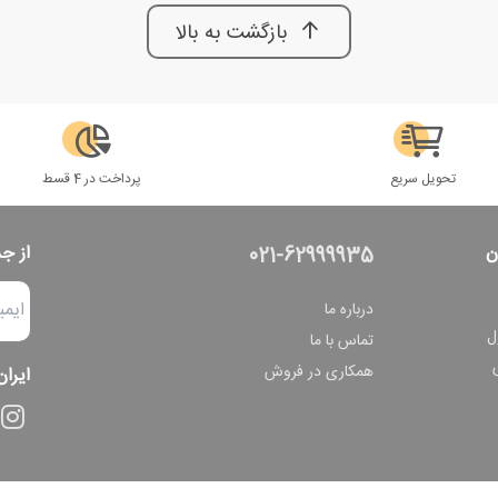
بازگشت به بالا
تحویل سریع
پرداخت در 4 قسط
ن
از ج
021-62999935
درباره ما
ل
تماس با ما
همکاری در فروش
ایران