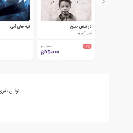
در نبض صبح
تپه های آبی
مایا آنجلو
100،000
٪25
75،000
اولین نفری