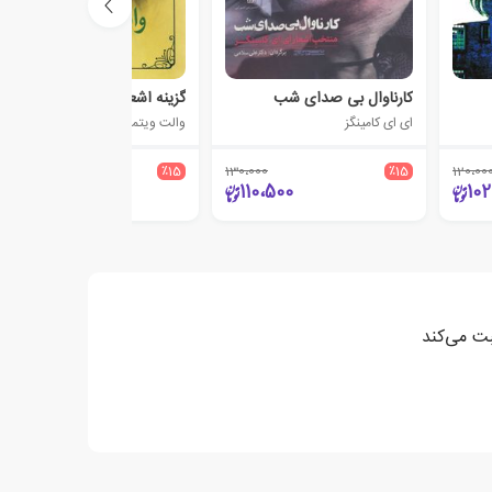
کارناوال بی صدای شب
گزینه اشعار والت ویتمن
ای ای کامینگز
والت ویتمن
580،000
٪15
130،000
٪15
120،00
493،000
110،500
102
بت می‌کند