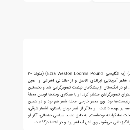
ازرا وستون لومیس پاوند (عزرا پاوند) (به انگلیسی: Ezra Weston Loomis Pound) (متولد ۳۰
تبر ۱۸۸۵ – متوفی ۱ نوامبر ۱۹۷۲)، شاعر آمریکایی ایرلندی الاصل و از خاندانی اشرافی و اصیلِ
ود. او در انگلستان از پیشگامان نهضت تصویرگرایی شد و نخستین
نوان تصویرگرایان منتشر کرد. او با همکاری ویندها لویس مجلهٔ
 ورتیست‌ها بود. وی مخبر خارجی مجله شعر هم بود و در همین
 هم بر عهده داشت. او متأثر از شعر یونان باستان، اشعار شرقی،
خت نمادگرایانه بوده‌است. به دلیل عقاید سیاسی جنجالی، آثار او
نگیز تلقی می‌شود. وی اهل آیداهو بود و در ایتالیا درگذشت.