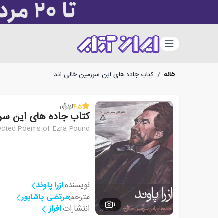
دسته‌بندی
خانه
/
کتاب جاده های این سرزمین خالی اند
4.5
از
1
رأی
کتاب جاده های این سرز
ected Poems of Ezra Pound
نویسنده:
ازرا پاوند
مترجم:
مرتضی پاشاپور
1
انتشارات:
افراز