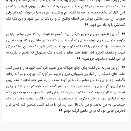
شنی روی ساحل نزدیک می شوند، آن چهره وحشتناک بیشتر در نظرم جان می گیرد و
مثل یک ستاره سیاه در کهکشان بچگی ام می درخشد. کارهای دیروزم، آنهایی را که در
این اتاق آسایشگاه دیده ام، چه ها گفته ایم و شنیده ایم همه را فراموش کرده ام ولی
صورت آن مرد مشکی پوش هر لحظه واضح تر و نزدیک تر می شود و من تک تک
کلماتش را به یاد می آورم.
آن روزها شهر موتون دنیای دیگری بود. آنقدر متفاوت بود که نمی توانم برایتان
بگویم. دنیایی بدون هواپیماهایی که آن بالا وزوز کنند، بدون ماشین و کامیون، دنیایی
که خطوط برق آسمانش را تکه تکه نکرده بودند. سرتاسر شهر یک خیابان سنگ فرش
نبود، و منطقه تجاری اش فقط چند مغازه داشت و یک رستوران که مادرم با نفرت به
آن می گفت «مشروب فروشی».
آن روز پدر به من گفت برای اجاق خوراک پزی هیزم خرد کنم، لوبیاها را وجین کنم،
علف های خشک را از انبار زیر شیروانی بیرون بریزم، در کوزه آب بیاورم و در آبدارخانه
بگذارم، و تا جایی که می توانم رنگ های کهنه سقف را بتراشم. بعد اجازه داشتم بروم
ماهیگیری اگر تنهایی ناراحتم نمی کرد. من هم گفتم اصلا ناراحتم نمی کند و پدرم
لبخند زد انگار از حرفم تعجب نکرده بود. هفته پیش اش یک چوب بامبو به من داده
بود - تولدم نبود یا خبر دیگری، او همینطوری دوست داشت بعضی وقت ها یک
چیزهایی به من بدهد. و من بال بال می زدم آن را در نهر کسل امتحان کنم که پر قزل
آلاترین جایی بود که در آن ماهی گرفته بودم.