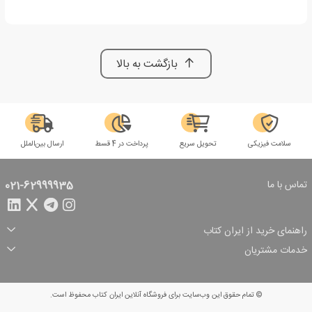
بازگشت به بالا
سلامت فیزیکی
تحویل سریع
پرداخت در 4 قسط
ارسال بین‌الملل
تماس با ما
021-62999935
راهنمای خرید از ایران کتاب
ثبت سفارش
شیوه پرداخت
خدمات مشتریان
تخفیف‌های خرید
شرایط ارسال سفارش
درباره ما
شرایط استفاده
حریم خصوصی
پیگیری سفارش
بازگرداندن سفارش
پرسش‌های متداول
© تمام حقوق این وب‌سایت برای فروشگاه آنلاین ایران کتاب محفوظ است.