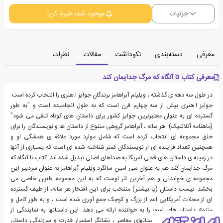
جزئیات
موجود شد، خبرم کن!
معرفی
دسته‌بندی
نکوداشت
مقالات
نظرات
معرفی کتاب تا آنگاه که مرگ جدایمان کند
در طول سه دهه ی گذشته ، ویلیام آبراهامز برندگان جوایز ا.هنری را انتخاب کرده است.
جوایز ا.هنری بیش از سه چهارم قرن است که به طول انجامیده است و "به طور
گسترده ای به عنوان معتبرترین جوایز کشور برای داستان های کوتاه تلقی می شود"
(ماهنامه آتلانتیک). هر ساله ، آبراهامز گروهی متنوع از داستان ها و نویسندگان را برای
خلق مجموعه ای انتخاب کرده است که شامل موارد مورد علاقه ی همشگی او و
همچنین تعداد فزاینده ای از نویسندگان کمتر شناخته شده ای است که بسیاری از آنها
در زمینه ی داستان های فعلی آمریکا به صداهای اصلی تبدیل شده اند. کتاب تا آنگاه که
مرگ جدایمان کند هم به عنوان سی امین سالگرد ویلیام آبراهامز به عنوان سردبیر این
مجموعه ی خواندنی و هم آخرین اثر اوست که به این مجموعه طنین خاصی می
بخشد. بیست داستان (یا بیشتر) منتخب برای این افتخار هر ساله، از طیف گسترده
ای از مجلات آمریکایی اعم از بزرگ و کوچک جمع آوری شده است ، و به طور کامل و
متنوع داستان های امروز را به خواننده ارائه می دهد. این داستانها به نمایندگی از
تعالی داستان نویسی داستانهای معاصر ، نشانگر استمرار قدرت و سرزندگی داستان