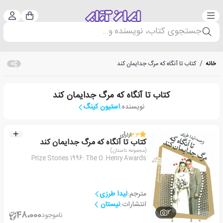
دسته‌بندی
ورود 
سبد خرید
جستجوی کتاب، نویسنده و...
خانه
/
کتاب تا آنگاه که مرگ جدایمان کند
کتاب تا آنگاه که مرگ جدایمان کند
نویسنده:
استیون کینگ
3.3
از
1
رأی
کتاب تا آنگاه که مرگ جدایمان کند
(مجموعه داستان)
Prize Stories 1996: The O. Henry Awards
مترجم:
لیدا طرزی
انتشارات:
نیستان
2
48،000
ناموجود