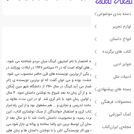
کوتاه آمریکاست.
دسته بندی موضوعی
درباره استیون کینگ
لوازم تحریر
انواع داستان
کتاب های برگزیده
استیون ادوین کینگ که به اختصار با نام استیون کینگ میان مردم شناخته می شود،
جوایز ادبی
نویسنده ی رمان و داستان های کوتاه است که در ۲۱ سپتامبر ۱۹۴۷ در ایالات پورتلند در
آمریکا به دنیا آمد. استیون یکی از برترین نویسنده های قرن حاضر محسوب می شود.
ادبیات ملل
اغلب آثار کینگ در ژانر وحشت بوده و می توان گفت که او برترین نویسنده ی ژانر
وحشت در حال حاضر به شمار می آید.کینگ در سال ۱۹۷۰ از دانشگاه شهر مین (مکان
بسته های پیشنهادی
تولدش) فارغ التحصیل شد و از آن زمان به بعد شروع به نوشتن داستان نمود. ۴ سال
بعد کینگ موفق به انتشار اولین رمان خود با نام کری شد. او در این مدت علاوه بر
محصولات فرهنگی
نویسندگی به شغل هایی مانند تدریس و نجاری و … هم مشغول بود و از این راه امرار
معاش می کرد. با انتشار کتاب کری و استقبال خوانندگان از سبک نوشتاری کتاب، این
کمک آموزشی
نویسنده به سرعت به شهرت رسید، و محبوبیت داستان باعث شد تا دو سال بعد از
انتشار فیلمی بر اساس داستان آن توسط برین دی پالما ساخته و روانه ی بازار شود.می
مجله‌ی ایران‌کتاب
توان این گونه بیان کرد که وی کار نویسندگی اش را با نوشتن داستان ها و رمان های