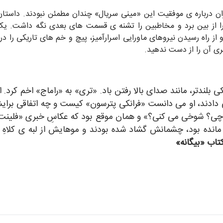
 درباره ی موفقیت این «مینی سریال» چندان مطمئن نبودند. داستان
ا از بین برد و مخاطبین را تشنه ی قسمت های بعدی نگه داشت. یک 
ز راه رسیدن نیروهای ماورایی اسرارآمیز، پیچ و خم های تاریکی را د
ری آن را از دست ندهید.
 بلندتر، مانند صدای بالا رفتن باد. «تری» به «راماج» اخم کرد. 
ادند، او می دانست «فرانکی پترسون» کیست و چه اتفاقی برایش 
 «چی؟ شوخی می کنی؟» و همان موقع بود که عکاسِ خبری «فلینت 
مانده بود، چشمانش گشاد شده بودند و موهایش از لبه ی کلاهِ تی
کتاب «بیگانه»