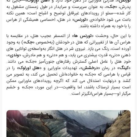
تورنس
»، قدرتی ماورایی در ذهن خود دارد و «
هتل اُوِرلوک
»—جایی که
پدرش، «
جک
»، به عنوان سرپرست و سرایدار در طول زمستان مشغول به
کار شده—مملو از رویدادهای غیرقابل توضیح و اشباح است؛ همین نکته
باعث می شود خانواده‌ی «
تورنس
» در هتل، احساسی همیشگی از هراس
را با خود به همراه داشته باشند.
با این حال، وحشت «
تورنس ها
» از اتمسفر عجیب هتل، در مقایسه با
هراس آن ها از تغییراتی که هتل در خودشان (به‌خصوص «
جک
») به وجود
آورده است، رنگ می بازد. نیروی شر در هتل انگار به‌واسطه‌ی توانایی های
ذهنیِ «دنی» قدرت بیشتری می یابد، و هم «دنی» و هم مادرش، «
وندی
»،
خودِ هتل را عامل اصلیِ گسترش رفتارهای جنون‌آمیز «جک» می دانند.
«
کینگ
» در رمان «
درخشش
»، تهدیدات ماورایی و «
هتل اورلوک
» را در
قیاس با هراسی که «جک» به خانواده‌اش تحمیل می کند، به تصویر می
کشد و درنهایت استدلال می کند که اگرچه رویدادهای ماورایی ممکن
است بسیار ترسناک باشند، اما واقعیت—در این مورد، «جک» و خشم
مرگبار او—بسیار هراس‌انگیزتر است.