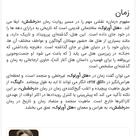
زمان
مفهوم «زمان» نقشی مهم را در مسیر روایت رمان «
درخشش
» ایفا می
کند. «
هتل اُوِرلوک
» ساختمانی قدیمی است که تاریخی به درازای دهه ها را
در خود جای داده است. این هتل، گذشته‌ای پررویداد و تاریک دارد، و
مانند بسیاری از هتل ها، حضور مهمانان گوناگون و عواطف مختلف آن ها،
ردپای خود را در دنیای هتل بر جای گذاشته است. دفترچه یادداشتی که
«جک» در زیرزمین هتل می یابد ( که باعث می شود او جست‌وجویی
بی‌وقفه را برای فهمیدن داستان هتل آغاز کند)، حاوی ارجاعاتی به زمان و
گذشته‌ای مشخص است.
می توان گفت زمان در «
هتل اُوِرلوک
» غیرخطی و منجمد است، و لحظه‌ای
هراس‌انگیز در «
اتاق 217
» انگار می تواند تا ابد به طول بینجامد. «
کینگ
» از
طریق ماهیت پیچیده و اغلب گیج‌کننده‌ی زمان در رمان «
درخشش
»، بر این
نکته تأکید می کند که پیش‌بینی یا کنترل رویدادها در اکثر اوقات از عهده‌ی
کاراکترها خارج است. ماهیت منجمد و متضاد زمان و تاریخ در رمان
«
درخشش
»، به هراس و معمای «
هتل اُوِرلوک
» عمق می بخشد.