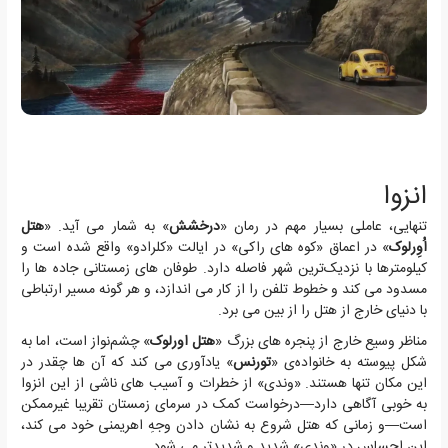
انزوا
تنهایی، عاملی بسیار مهم در رمان «
درخشش
» به شمار می آید. «
هتل
اُوِرلوک
» در اعماق «کوه های راکی» در ایالت «کلرادو» واقع شده است و
کیلومترها با نزدیک‌ترین شهر فاصله دارد. طوفان های زمستانی جاده ها را
مسدود می کند و خطوط تلفن را از کار می اندازد، و هر گونه مسیر ارتباطی
با دنیای خارج از هتل را از بین می برد.
مناظر وسیع خارج از پنجره های بزرگ «
هتل اورلوک
» چشم‌نواز است، اما به
شکل پیوسته به خانواده‌ی «
تورنس
» یادآوری می کند که آن ها چقدر در
این مکان تنها هستند. «وندی» از خطرات و آسیب های ناشی از این انزوا
به خوبی آگاهی دارد—درخواست کمک در سرمای زمستان تقریبا غیرممکن
است—و زمانی که هتل شروع به نشان دادن وجهِ اهریمنی خود می کند،
این احساس در «وندی» شدید و شدیدتر می شود.