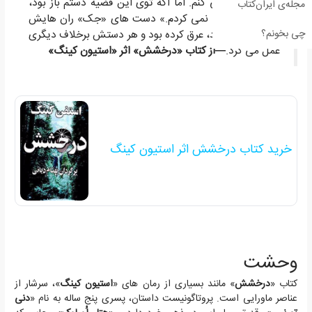
همین کار رو می کنم. اما اگه توی این قضیه دستم باز بود،
مجله‌ی ایران‌کتاب
شما رو استخدام نمی کردم.» دست های «جک» ران هایش
چی بخونم؟
را محکم چنگ زد، عرق کرده بود و هر دستش برخلاف دیگری
عمل می کرد.
—از کتاب «درخشش» اثر «استیون کینگ»
خرید کتاب درخشش اثر استیون کینگ
وحشت
کتاب «
درخشش
» مانند بسیاری از رمان های «
استیون کینگ
»، سرشار از
عناصر ماورایی است. پروتاگونیست داستان، پسری پنج ساله به نام «
دنی