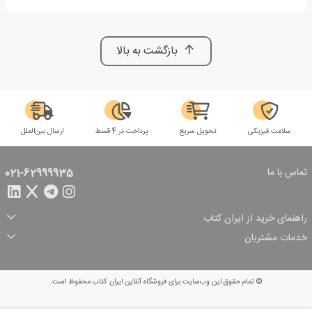
بازگشت به بالا
سلامت فیزیکی
تحویل سریع
پرداخت در 4 قسط
ارسال بین‌الملل
تماس با ما
021-62999935
راهنمای خرید از ایران کتاب
ثبت سفارش
شیوه پرداخت
خدمات مشتریان
تخفیف‌های خرید
شرایط ارسال سفارش
درباره ما
شرایط استفاده
حریم خصوصی
پیگیری سفارش
بازگرداندن سفارش
پرسش‌های متداول
© تمام حقوق این وب‌سایت برای فروشگاه آنلاین ایران کتاب محفوظ است.