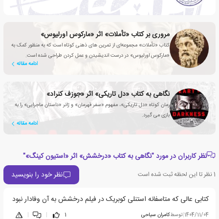
مروری بر کتاب «تأملات» اثر «مارکوس اورلیوس»
کتاب «تأملات» مجموعه‌ای از تمرین های ذهنی کوتاه است که به منظور کمک به
«مارکوس اورلیوس» در درست اندیشیدن و عمل کردن طراحی شده است.
ادامه مقاله
نگاهی به کتاب «دل تاریکی» اثر «جوزف کنراد»
رمان کوتاه «دل تاریکی»، مفهوم «سفر قهرمان» و ژانر «داستان ماجرایی» را به
بازی می گیرد.
ادامه مقاله
نظر کاربران در مورد "نگاهی به کتاب «درخشش» اثر «استیون کینگ»"
نظر خود را بنویسید
1
نظر تا این لحظه ثبت شده است
کتابی عالی که متاسفانه استنلی کوبریک در فیلم درخشش به آن وفادار نبود
1404/11/04
|
توسط
کامران سیاحی
1
|
|