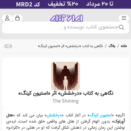
دسته‌بندی
ورود 
سبد خرید
جستجوی کتاب، نویسنده و...
خانه
/
بلاگ
/
نگاهی به کتاب «درخشش» اثر «استیون کینگ»
نگاهی به کتاب «درخشش» اثر «استیون کینگ»
The Shining
کتاب «درخشش» مانند بسیاری از رمان های «استیون کینگ»، سرشار از عناصر م
اگرچه «
استیون کینگ
» در آغاز کتاب «
درخشش
» بیان می کند که «
هتل
اُوِرلوک
» بدون الهام گرفتن از هتل های واقعی خلق شده است، ایده‌ی
نوشتن این رمان زمانی در ذهنش شکل گرفت که او در هتلی در «کلرادو»