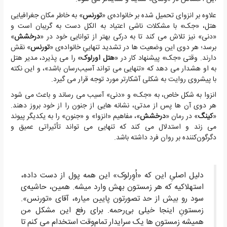
علاوه بر انزوای تحمیل شده بر خانواده‌ی «
تورنس
» به خاطر مکان جغرافیایی
هتل، «جک» با مشکلات ناشی اعتیاد به الکل دست به گریبان است و
«دنی» نیز تلاش می کند تا به درکی بهتر از توانایی خود در «
درخشش
»
برسد؛ هر دوی این وضعیت ها در تشدید تنهاییِ خانواده‌ی «
تورنس
» نقش
دارند. وقتی «جک» پیشنهاد کار در «
هتل اورلوک
» را می پذیرد، مدیر هتل
به او هشدار می دهد که «تنهایی می تواند آسیب‌رسان باشد»، و این نکته
با پیشروی روایت به شکلی آشکارتر مورد توجه قرار می گیرد.
انزوا به شکل خاص، به «جک» و «دنی» آسیب می رساند و باعث می شود
هر دوی آن ها پس از مدتی، نشانه هایی از جنون را از خود بروز دهند.
«
کینگ
» در رمان «
درخشش
»، مفاهیم «انزوا» و «جنون» را به یکدیگر پیوند
می زند و استدلال می کند که تنهایی می تواند تأثیراتی عمیق و
دگرگون‌کننده بر روان فرد داشته باشد.
دلیل اصلیِ این که «اُوِرلوک» این همه پول از دست داده،
استهلاکیه که هر زمستون بهش وارد میشه. همین، حاشیه‌ی
سود رو بیش از حد تصورتون پایین میاره، آقای «تورنس».
زمستونِ اینجا خیلی بی‌رحمه. برای رفع این مشکل من
همیشه زمستون ها یک سرایدار تمام‌وقت استخدام می کنم تا