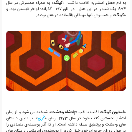
به نام «هتل استنلی» اقامت داشت. «
کینگ
» به همراه همسرش در سال
1974 یک شب را در این هتل—در اتاق 217—گذراند؛ اواخر تابستان بود، و
«
کینگ
» و همسرش تنها مهمانان باقیمانده در هتل بودند.
«
استیون کینگ
» اغلب با لقب «
پادشاه وحشت
» شناخته می شود و از زمان
انتشار نخستین کتاب خود در سال 1973، رمان «
کَری
»، بر دنیای داستان
های وحشت و پرتعلیق سلطه داشته است. او که آثار برجسته‌ی متعددی را
در طول دوران حرفه‌ای خود خلق کرده، از نویسنده‌ی آمریکاییِ داستان های