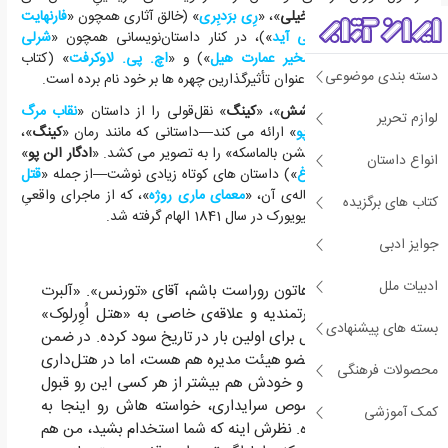
«
وحشت
» و «
علمی تخیلی
»، «
رِی برَدبِری
» (خالق آثاری همچون «
فارنهایت
541
» و «
بوی شر می آید
»)، در کنار داستان‌نویسانی همچون «
شرلی
جکسون
» (کتاب «
تسخیر عمارت هیل
») و «
اچ. پی. لاوکرفت
» (کتاب
دسته بندی موضوعی
«
احضار کطولحو
»)، به عنوان تأثیرگذارین چهره ها بر خود نام برده است.
در آغاز داستان «
درخشش
»، «
کینگ
» نقل‌قولی را از داستان «
نقاب مرگ
لوازم تحریر
سرخ
» اثر «
ادگار الن پو
» ارائه می کند—داستانی که مانند رمان «
کینگ
»،
صحنه هایی از یک «جشن بالماسکه» را به تصویر می کشد. «
ادگار الن پو
»
انواع داستان
(خالق شعر رواییِ «
کلاغ
») داستان های کوتاه زیادی نوشت—از جمله «
قتل
در کوچه مورگ
» و دنباله‌ی آن، «
معمای ماری روژه
»، که از ماجرای واقعیِ
کتاب های برگزیده
قتل «ماری راجرز» در نیویورک در سال 1841 الهام گرفته شد.
جوایز ادبی
ادبیات ملل
«بذارید کاملا باهاتون روراست باشم، آقای «تورنس». «آلبرت
شاکلی» مرد قدرتمندیه و علاقه‌ی خاصی به «هتل اُوِرلوک»
بسته های پیشنهادی
داره که این فصل برای اولین بار در تاریخ سود کرده. در ضمن
آقای «شاکلی» عضو هیئت مدیره هم هست، اما در هتل‌داری
محصولات فرهنگی
سررشته‌ای نداره و خودش هم بیشتر از هر کسی این رو قبول
داره؛ ولی درخصوص سرایداری، خواسته هاش رو اینجا به
کمک آموزشی
وضوح اعلام کرده. نظرش اینه که شما استخدام بشید، من هم