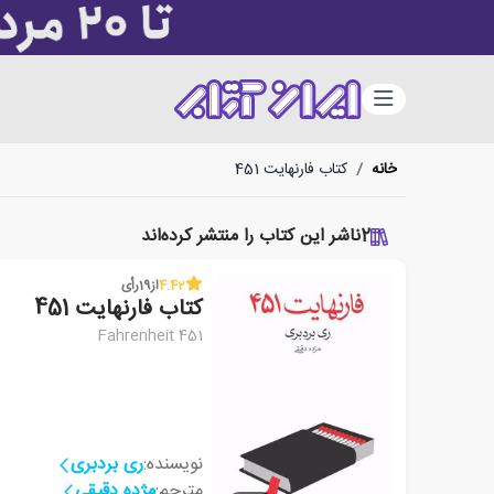
دسته‌بندی
خانه
/
کتاب فارنهایت 451
2
ناشر این کتاب را منتشر کرده‌اند
4.42
از
19
رأی
کتاب فارنهایت 451
Fahrenheit 451
نویسنده:
ری بردبری
مترجم:
مژده دقیقی