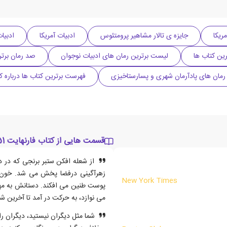
ریکا
جایزه ی تالار مشاهیر پرومتئوس
ادبیات آمریکا
ادبیا
رین کتاب ها
لیست برترین رمان های ادبیات نوجوان
صد رمان برتر
 رمان های پادآرمان شهری و پسارستاخیزی
فهرست برترین کتاب ها درباره ک
قسمت هایی از کتاب فارنهایت 451
از شعله افکن ستبر برنجی که در
زهرآگینی درفضا پخش می شد. خون
New York Times
پوست طنین می افکند. دستانش به مه
می نوازد، به حرکت در آمد تا آخرین ش
شما مثل دیگران نیستید، دیگران ر