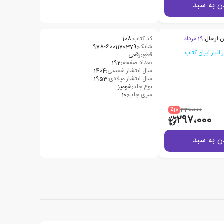
ن به سبد
ن ارسال:
19 مرداد
کد کتاب:
108
شابک:
978-6001170379
قطع:
رقعی
تعداد صفحه:
192
سال انتشار شمسی:
1404
سال انتشار میلادی:
1953
نوع جلد:
شومیز
سری چاپ:
10
٪10
330،000
297،000
ن به سبد