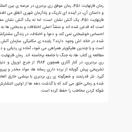
رمان فارنهایت 451، رمان موفق ری بردبری در عرصه ی ب
و داستان آن، در آینده ای تاریک و پادآرمان شهری اتفاق می ا
فارنهایت 451، یک آتش نشان است؛ اما نه یک آتش نشا
است که قدغن شده اند و منشأ اصلی اختلافات و بدبختی ها به ح
احساس خوشبختی نمی کند و دعوا و اختلاف، در زندگی مشترکش 
شده در خانه اش وجود دارند؟ یابنده ی مکانیکی سازمان آت
است و با چندین هلیکوپتر همراهی می شود، آماده ی ردیابی و د
ری بردبری، در کنار آثاری همچون 84
تشریحی پیش گویانه از برده داری رسانه ها، مواد مخدر و پیرو
گیرد. نثر قدرتمند و شعرگونه ی ری بردبری با بینشی خارق العاد
شده و رمانی خلق می کند که با گذشت دهه ها از اولین انتشا
شوکه کردن مخاطب را حفظ کرده است.