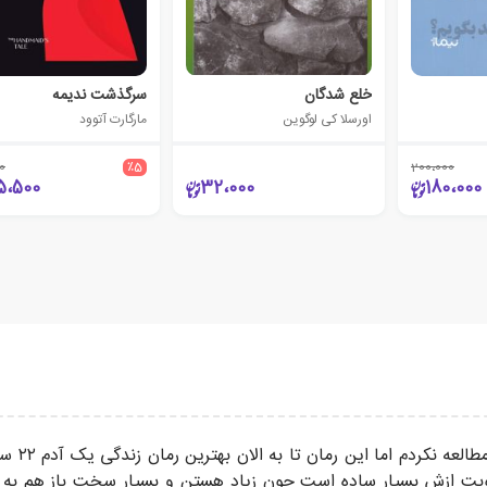
خلع شدگان
سرگذشت ندیمه
اورسلا کی لوگوین
مارگارت آتوود
0
٪5
200،000
5،500
32،000
180،000
کتاب فوق
وبت ازش بسیار ساده است چون زیاد هستن و بسیار سخت باز هم به 