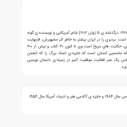
ری داگلاس بردبری، زاده ی ۲۲ اوت ۱۹۲۰- درگذشته ی ۵ ژوئن ۲۰۱۲) شاعر آمریکایی و نویسنده ی گونه
ت. بردبری را در ایران بیشتر به خاطر اثر مشهورش، فارنهایت
۴۵۱، می شناسند. اثر مشهور دیگر وی، حکایت های مریخ است.وی تا کنون ۳۰ کتاب و بیش از ۶۰۰
مله نخستین کسانی است که جایزه-ی استاد بزرگ را که انجمن
پاس یک عمر فعالیت موفقیت آمیز در زمینه-ی داستان نویسی
رد.
ات آمریکا سال 1954