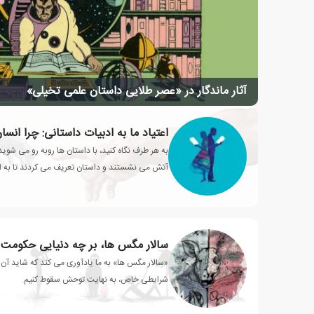
آثار ماندگار در «عصر طلایی داستان علمی تخیلی»
اعتیاد ما به ادبیات داستانی: چرا انسان
به هر طرف نگاه کنید، با داستان ها روبه رو می شوید
آتش می نشستند و داستان تعریف می کردند تا به ام
محبوبی تولید می کنند
سالار مگس ها، بر چه دنیایی حکومت 
«سالار مگس ها» به ما یادآوری می کند که شاید آن ق
شرایطی خاص، به نهایت توحش سقوط کنیم.