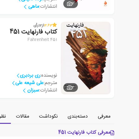
2
انتشارات:
ماهی
3.63
از
12
رأی
کتاب فارنهایت 451
Fahrenheit 451
نویسنده:
ری بردبری
مترجم:
علی شیعه علی
2
انتشارات:
سبزان
معرفی
دسته‌بندی
نکوداشت
مقالات
نظر
معرفی کتاب فارنهایت 451