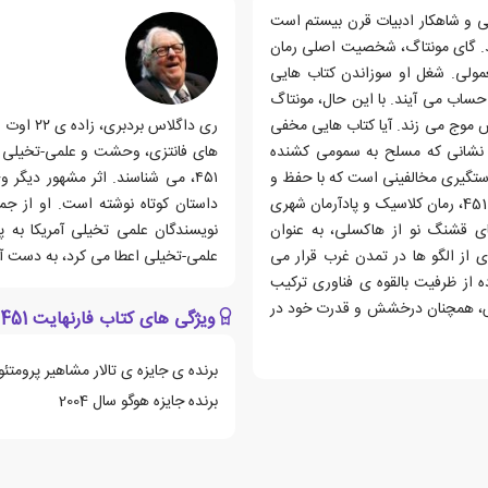
ین المللی و شاهکار ادبیات قرن بیستم است
فتد. گای مونتاگ، شخصیت اصلی رمان
ن معمولی. شغل او سوزاندن کتاب هایی
ساب می آیند. با این حال، مونتاگ
موج می زند. آیا کتاب هایی مخفی
ش نشانی که مسلح به سمومی کشنده
های فانتزی، وحشت و علمی-تخیلی اس
ستگیری مخالفینی است که با حفظ و
مطالعه ی کتاب ها، به جنگ با جامعه برخاسته اند. رمان فارنهایت 451، رمان کلاسیک و پادآرمان شهری
داستان کوتاه نوشته است. او از ج
19 از جرج اورول و دنیای قشنگ نو از هاکسلی، به عنوان
نویسندگان علمی تخیلی آمریکا به 
ی از الگو ها در تمدن غرب قرار می
علمی-تخیلی اعطا می کرد، به دست آو
ه از ظرفیت بالقوه ی فناوری ترکیب
رش، همچنان درخشش و قدرت خود در
ویژگی های کتاب فارنهایت 451
برنده ی جایزه ی تالار مشاهیر پرومتئوس سال 1984 و جایزه ی آکادمی هنر و ادبی
برنده جایزه هوگو سال 2004