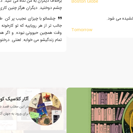
برخلاف دیگران به من نگاه می کنید. دی
Boston Globe
چشم دوختید. دیگران هرگز چنین کاری 
بخشیده می شود.
چشماتو با چیزای عجیب پر کن. طوری 
جالب تر از هر رویاییه که تو کارخون
Tomorrow
وقت همچین حیوونی نبوده. و اگر هم بو
تمام زندگیشو می خوابه. لعنتی. درختو ت
آثار کلاسیک کو
در این مطلب قصد دار
برای ورود به جهان آث