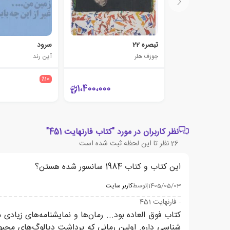
تبصره 22
سرود
جوزف هلر
آین رند
٪10
1،400،000
نظر کاربران در مورد "کتاب فارنهایت 451"
26
نظر تا این لحظه ثبت شده است
این کتاب و کتاب 1984 سانسور شده هستن؟
1405/05/03
|
توسط
کاربر سایت
- فارنهایت 451
شناسی داره. اولین رمانی که برداشت دیالوگ‌های محب