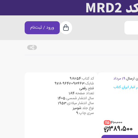
ورود / ثبت‌نام
سبد خرید
ن ارسال:
19 مرداد
کد کتاب:
98254
شابک:
978-9642093663
قطع:
رقعی
تعداد صفحه:
184
سال انتشار شمسی:
1405
سال انتشار میلادی:
1953
نوع جلد:
شومیز
سری چاپ:
9
٪5
410،000
389،500