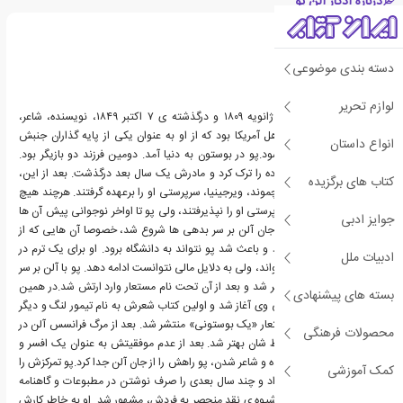
درباره ادگار آلن پو
دسته بندی موضوعی
لوازم تحریر
ادگار آلن پو، زاده ی ۱۹ ژانویه ۱۸۰۹ و درگذشته ی ۷ اکتبر ۱۸۴۹، نویسنده، شاعر،
ویراستار و منتقد ادبی اهل آمریکا بود که از او به عنوان یکی از پایه گذاران جنبش
انواع داستان
رمانتیک آمریکا یاد می شود.پو در بوستون به دنیا آمد. دومین فرزند دو بازیگر بود.
پدرش در سال ۱۸۱۰ خانواده را ترک کرد و مادرش یک سال بعد درگذشت. بعد از این،
کتاب های برگزیده
جان و فرانسس آلن از ریچموند، ویرجینیا، سرپرستی او را برعهده گرفتند. هرچند هیچ
وقت به صورت رسمی سرپرستی او را نپذیرفتند، ولی پو تا اواخر نوجوانی پیش آن ها
جوایز ادبی
بود. تنش ها بین ادگار و جان آلن بر سر بدهی ها شروع شد، خصوصا آن هایی که از
طریق قمار ایجاد شده بود و باعث شد پو نتواند به دانشگاه برود. او برای یک ترم در
ادبیات ملل
دانشگاه ویرجینیا درس خواند، ولی به دلایل مالی نتوانست ادامه دهد. پو با آلن بر سر
مخارج تحصیلی اش درگیر شد و بعد از آن تحت نام مستعار وارد ارتش شد.در همین
بسته های پیشنهادی
زمان بود که کار نویسندگی وی آغاز شد و اولین کتاب شعرش به نام تیمور لنگ و دیگر
اشعار (۱۸۲۷) و با نام مستعار «یک بوستونی» منتشر شد. بعد از مرگ فرانسس آلن در
محصولات فرهنگی
۱۸۲۹، پو و جان آلن روابط شان بهتر شد. بعد از عدم موفقیتش به عنوان یک افسر و
خواستش مبنی بر نویسنده و شاعر شدن، پو راهش را از جان آلن جدا کرد.پو تمرکزش را
کمک آموزشی
از شعر به روی نثر تغییر داد و چند سال بعدی را صرف نوشتن در مطبوعات و گاهنامه
های ادبی کرد و به خاطر شیوه ی نقد منحصر به فردش، مشهور شد. او به خاطر کارش