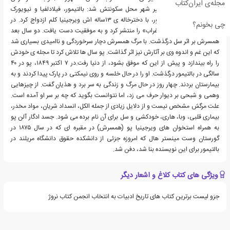
مجله‌ی ایران‌کتاب
چندین بار مجبور به تغییر شهر محل سکونتش شد: بالتیمور، فیلادلفیا و نیویورک
سیتی.در ۱۸۳۵ در بالتیمور، با دخترخاله ی ۱۳ساله اش ویرجینیا کلم ازدواج کرد. در
چی بخونم؟
ژانویه ی ۱۸۴۵ پو شعر «غراب» را منتشر کرد و به موفقیت دست یافت. دو سال بعد
همسرش بر اثر سل درگذشت. با مرگ همسرش دچار سرخوردگی و ناامیدی بسیاری شد
که این غم و اندوه وی بر آثارش نیز اثر گذاشت. پو سال ها تلاش کرد تا مجله ی خودش
را راه بیندازد و پیش از این که موفق بشود، از دنیا رفت.در ۷ اکتبر ۱۸۴۹، پو در ۴۰
سالگی در بالتیمور درگذشت. او را در حال خلسه و روی نیمکتی در پارک پیدا کردند و به
بیمارستان بردند. چهار روز در حال مرگ و زندگی به سر برد و هذیان گفت. از چیزهایی
وهمی و شبحی بر دیوار حرف می زد، اما نتوانست بگوید که چه بر سر او آمده است.
علت مرگش مشخص نیست و از دلایل زیادی از جمله الکل، انسداد شریان، مواد مخدر،
بیماری قلبی، وبا، هاری، خودکشی و سل برای آن نام برده می شود. جسد ادگار آلن پو
به همراه استخوان های ویرجینیا پو (همسرش) در مقبره ای که در سال ۱۸۷۵ در
گورستان وست مینستر هال که امروزه جزئی از دانشکده حقوق دانشگاه مریلند در
بالتیمور برای این نویسنده بنا شد، دفن شد.
ویژگی های کتاب کلاغ و اشعار دیگر
جزو لیست برترین کتاب های تاریخ ادبیات به انتخاب انجمن کتاب نروژ