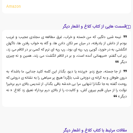
Amazon
قسمت هایی از کتاب کلاغ و اشعار دیگر
نیمه شبی دلگیر، که من خسته و خراب، غرق مطالعه ی مجلدی عجیب و غریب
بودم از دانش از یادرفته، در میان سر تکان دادن ها، و گاه به خواب رفتن ها، ناگهان
انگشتی به در خورد، گویی رپ رپه ای بود، رپ رپه ای نرم که کسی بر در اتاقم می زد،
زیر لب گفتم: «میهمانی آمده است، و بر در اتاقم انگشت می زند، همین و نه چیزی
دیگر.
از جا جسته، جیغ زدم: «پرنده یا دیو، بگذار این کلمه کلید جدایی ما باشد!» به
درون طوفان و به کرانه ی دوزخی شب بازگرد! هیچ پر سیاهی را به نشانه ی دروغی که
روحت گفته به جا نگذار! تنهایی مرا بی خدشه باقی بگذار، از تندیس بالای درم برخیز!
نوکت را از میان قلبم بیرون کش، و کالبدت را از بالای درم بردار!» نعیق زد کلاغ: « نه
دیگر.»
مقالات مرتبط با کتاب کلاغ و اشعار دیگر