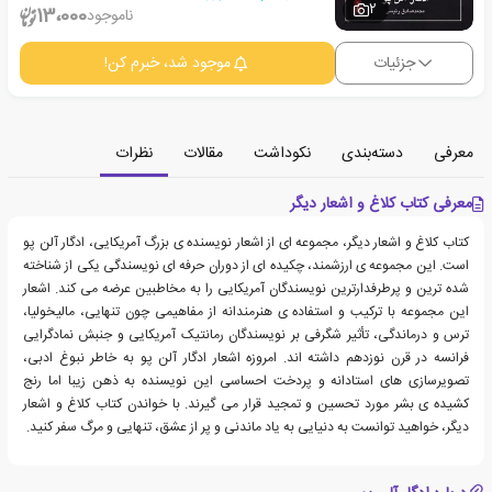
2
13،000
ناموجود
جزئیات
موجود شد، خبرم کن!
معرفی
دسته‌بندی
نکوداشت
مقالات
نظرات
معرفی کتاب کلاغ و اشعار دیگر
کتاب کلاغ و اشعار دیگر، مجموعه ای از اشعار نویسنده ی بزرگ آمریکایی، ادگار آلن پو
است. این مجموعه ی ارزشمند، چکیده ای از دوران حرفه ای نویسندگی یکی از شناخته
شده ترین و پرطرفدارترین نویسندگان آمریکایی را به مخاطبین عرضه می کند. اشعار
این مجموعه با ترکیب و استفاده ی هنرمندانه از مفاهیمی چون تنهایی، مالیخولیا،
ترس و درماندگی، تأثیر شگرفی بر نویسندگان رمانتیک آمریکایی و جنبش نمادگرایی
فرانسه در قرن نوزدهم داشته اند. امروزه اشعار ادگار آلن پو به خاطر نبوغ ادبی،
تصویرسازی های استادانه و پردخت احساسی این نویسنده به ذهن زیبا اما رنج
کشیده ی بشر مورد تحسین و تمجید قرار می گیرند. با خواندن کتاب کلاغ و اشعار
دیگر، خواهید توانست به دنیایی به یاد ماندنی و پر از عشق، تنهایی و مرگ سفر کنید.