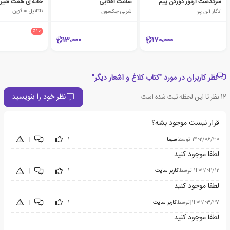
سرگذشت آرتور گوردن پیم
ساعت آفتابی
خانه ی هفت شیرو
ادگار آلن پو
شرلی جکسون
ناتانیل هاثورن
٪10
13،000
170،000
نظر کاربران در مورد "کتاب کلاغ و اشعار دیگر"
نظر خود را بنویسید
12
نظر تا این لحظه ثبت شده است
قرار نیست موجود بشه؟
1402/06/30
|
توسط
سیما
1
|
|
لطفا موجود کنید
1402/04/12
|
توسط
کاربر سایت
1
|
|
لطفا موجود کنید
1402/03/27
|
توسط
کاربر سایت
1
|
|
لطفا موجود کنید