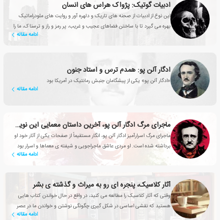
ادبیات گوتیک: پژواک هراس های انسان
این نوع از ادبیات از صحنه های تاریک و دلهره آور و روایت های ملودراماتیک
بهره می گیرد تا با ساختن فضاهای عجیب و غریب، پر رمز و راز و ترسناک، ما را
ادامه مقاله
به صندلی هایمان میخکوب کند
ادگار آلن پو: همدم ترس و استاد جنون
«ادگار آلن پو» یکی از پیشگامان جنبش رمانتیک در آمریکا بود
ادامه مقاله
ماجرای مرگ ادگار آلن پو، آخرین داستان معمایی این نویسنده
ماجرای مرگ اسرارآمیز ادگار آلن پو، انگار مستقیماً از صفحات یکی از آثار خود او
برداشته شده است. او مردی عاشق ماجراجویی و شیفته ی معماها و اسرار بود
ادامه مقاله
آثار کلاسیک، پنجره ای رو به میراث و گذشته ی بشر
وقتی که آثار کلاسیک را مطالعه می کنید، در واقع در حال خواندن کتاب هایی
هستید که نقشی اساسی در شکل گیری چگونگی نوشتن و خواندن ما در عصر
ادامه مقاله
حاضر داشته اند