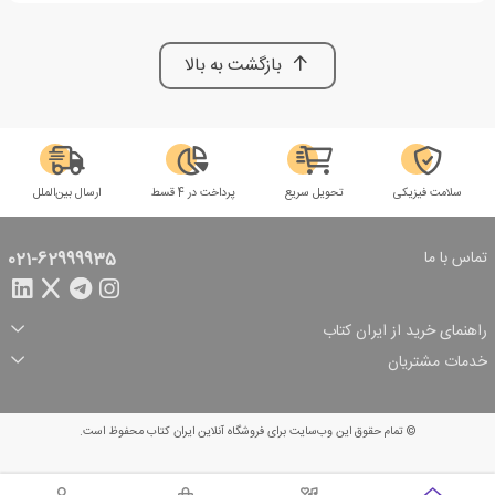
بازگشت به بالا
سلامت فیزیکی
تحویل سریع
پرداخت در 4 قسط
ارسال بین‌الملل
تماس با ما
021-62999935
راهنمای خرید از ایران کتاب
ثبت سفارش
شیوه پرداخت
خدمات مشتریان
تخفیف‌های خرید
شرایط ارسال سفارش
درباره ما
شرایط استفاده
حریم خصوصی
پیگیری سفارش
بازگرداندن سفارش
پرسش‌های متداول
© تمام حقوق این وب‌سایت برای فروشگاه آنلاین ایران کتاب محفوظ است.
سبد خرید