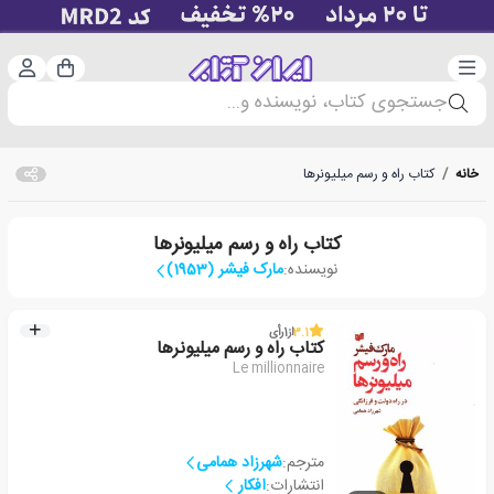
دسته‌بندی
ورود 
سبد خرید
جستجوی کتاب، نویسنده و...
خانه
/
کتاب راه و رسم میلیونرها
کتاب راه و رسم میلیونرها
نویسنده:
مارک فیشر (1953)
3.1
از
1
رأی
کتاب راه و رسم میلیونرها
Le millionnaire
مترجم:
شهرزاد همامی
انتشارات:
افکار