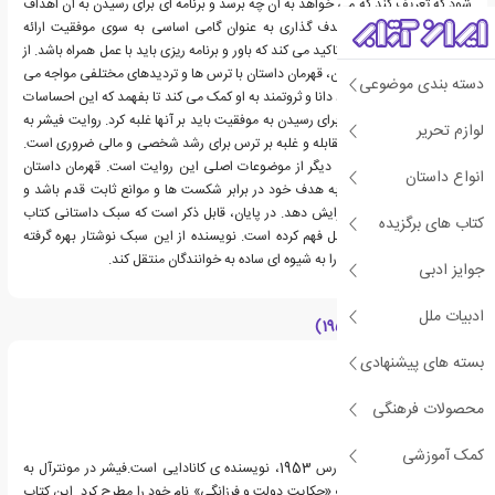
شود که تعریف کند که می خواهد به آن چه برسد و برنامه ای برای رسیدن به آن اهداف
ایجاد کند. این فرآیند هدف گذاری به عنوان گامی اساسی به سوی موفقیت ارائه
دانسته شده است. کتاب تاکید می کند که باور و برنامه ریزی باید با عمل همراه باشد. از
طرف دیگر، در طول داستان، قهرمان داستان با ترس ها و تردیدهای مختلفی مواجه می
دسته بندی موضوعی
شود و در این میان پیرمرد دانا و ثروتمند به او کمک می کند تا بفهمد که این احساسات
منفی طبیعی هستند اما برای رسیدن به موفقیت باید بر آنها غلبه کرد. روایت فیشر به
لوازم تحریر
خوانندگان می آموزد که مقابله و غلبه بر ترس برای رشد شخصی و مالی ضروری است.
پایداری و ثبات قدم یکی دیگر از موضوعات اصلی این روایت است. قهرمان داستان
انواع داستان
می بایست برای رسیدن به هدف خود در برابر شکست ها و موانع ثابت قدم باشد و
انعطاف پذیری خود را افزایش دهد. در پایان، قابل ذکر است که سبک داستانی کتاب
کتاب های برگزیده
آن را هم جذاب و هم قابل فهم کرده است. نویسنده از این سبک نوشتار بهره گرفته
است تا ایده های پیچیده را به شیوه ای ساده به خوانندگان منتقل کند.
جوایز ادبی
ادبیات ملل
درباره مارک فیشر (1953)
بسته های پیشنهادی
محصولات فرهنگی
کمک آموزشی
مارک فیشر، زاده ی 13 مارس 1953، نویسنده ی کانادایی است.فیشر در مونترآل به
دنیا آمد. او با انتشار کتاب «حکایت دولت و فرزانگی» نام خود را مطرح کرد. این کتاب