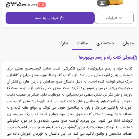
2
93،500
٪15
110،000
جزئیات
افزودن به سبد
معرفی
دسته‌بندی
مقالات
نظرات
معرفی کتاب راه و رسم میلیونرها
کتاب «راه و رسم میلیونرها» کتابی انگیزشی است شامل توصیه‌های عملی برای
دستیابی به موفقیت مالی می باشد. این کتاب که توسط نویسنده و میلیونر کانادایی
مارک فیشر نوشته شده است، به دلیل داستان های جذابش و درس های روشنگر آن
محبوبیت زیادی در میان عموم پیدا کرده است. محور اصلی کتاب این ایده است که
باورها و طرز فکر فرد نقش مهمی در دستیابی به موفقیت دارد. فیشر بر اهمیت مثبت
اندیشی و قدرت باور به توانایی های خود تاکید می کند. قهرمان داستان کتاب، می
آموزد که با تغییر طرز فکر و باور به پتانسیل خود، می تواند بر موانع غلبه کرده و به
اهداف خود برسد. داستان کتاب حول محور مرد جوانی است که با یک میلیونر پیر
ثروتمند آشنا می شود. این پیرمرد توصیه های عملی متعددی را در مورد چگونگی
دستیابی به ثروت و موفقیت به جوان گوشزد می کند. فیشر همچنین بر اهمیت تعیین
اهداف مشخص و واضح تاکید می کند. در این داستان به قهرمان آموزش داده می