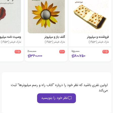
فروشنده و میلیونر
گلف باز و میلیونر
وصیت نامه میلیون
مارک فیشر (1953)
مارک فیشر (1953)
مارک فیشر (1953)
٪15
400،000
٪10
95،000
٪15
360،000
80،750
اولین نفری باشید که نظر خود را درباره "کتاب راه و رسم میلیونرها" ثبت
می‌کند
نظر خود را بنویسید