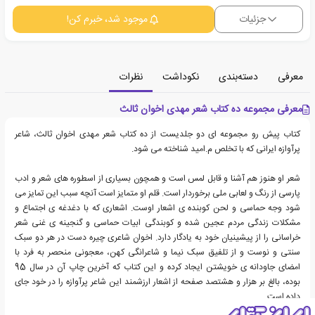
جزئیات
موجود شد، خبرم کن!
معرفی
دسته‌بندی
نکوداشت
نظرات
معرفی مجموعه ده کتاب شعر مهدی اخوان ثالث
کتاب پیش رو مجموعه ای دو جلدیست از ده کتاب شعر مهدی اخوان ثالث، شاعر
پرآوازه ایرانی که با تخلص م.امید شناخته می شود.
شعر او هنوز هم آشنا و قابل لمس است و همچون بسیاری از اسطوره های شعر و ادب
پارسی از رنگ و لعابی ملی برخوردار است. قلم او متمایز است آنچه سبب این تمایز می
شود وجه حماسی و لحن کوبنده ی اشعار اوست. اشعاری که با دغدغه ی اجتماع و
مشکلات زندگی مردم عجین شده و کوبندگی ابیات حماسی و گنجینه ی غنی شعر
خراسانی را از پیشینیان خود به یادگار دارد. اخوان شاعری چیره دست در هر دو سبک
سنتی و نوست و از تلفیق سبک نیما و شاعرانگی کهن، معجونی منحصر به فرد با
امضای جاودانه ی خویشتن ایجاد کرده و این کتاب که آخرین چاپ آن در سال 95
بوده، بالغ بر هزار و هشتصد صفحه از اشعار ارزشمند این شاعر پرآوازه را در خود جای
داده است.