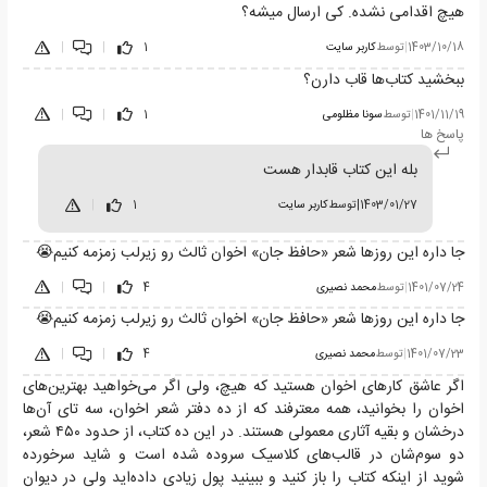
هیچ اقدامی نشده. کی ارسال میشه؟
1403/10/18
|
توسط
کاربر سایت
1
|
|
ببخشید کتاب‌ها قاب دارن؟
1401/11/19
|
توسط
سونا مظلومی
1
|
|
پاسخ ها
بله این کتاب قابدار هست
1403/01/27
|
توسط
کاربر سایت
1
|
جا داره این روزها شعر «حافظ جان» اخوان ثالث رو زیرلب زمزمه کنیم😭
1401/07/24
|
توسط
محمد نصیری
4
|
|
جا داره این روزها شعر «حافظ جان» اخوان ثالث رو زیرلب زمزمه کنیم😭
1401/07/23
|
توسط
محمد نصیری
4
|
|
اگر عاشق کارهای اخوان هستید که هیچ، ولی اگر می‌خواهید بهترین‌های
اخوان را بخوانید، همه معترفند که از ده دفتر شعر اخوان، سه تای آن‌ها
درخشان و بقیه آثاری معمولی هستند. در این ده کتاب، از حدود ۴۵۰ شعر،
دو سوم‌شان در قالب‌های کلاسیک سروده شده است و شاید سرخورده
شوید از اینکه کتاب را باز کنید و ببینید پولِ زیادی داده‌اید ولی در دیوان