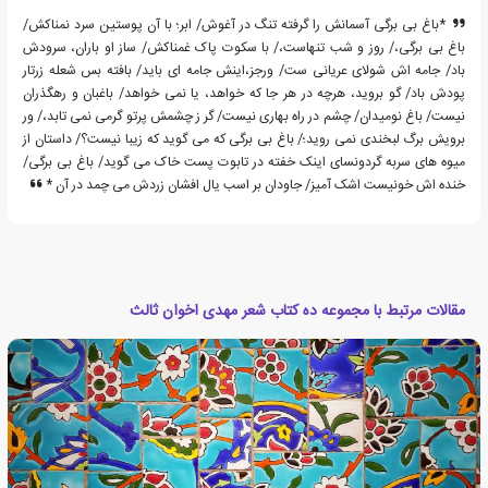
*باغ بی برگی آسمانش را گرفته تنگ در آغوش/ ابر؛ با آن پوستین سرد نمناکش/
باغ بی برگی،/ روز و شب تنهاست،/ با سکوت پاک غمناکش/ ساز او باران، سرودش
باد/ جامه اش شولای عریانی ست/ ورجز،اینش جامه ای باید/ بافته بس شعله زرتار
پودش باد/ گو بروید، هرچه در هر جا که خواهد، یا نمی خواهد/ باغبان و رهگذران
نیست/ باغ نومیدان/ چشم در راه بهاری نیست/ گر ز چشمش پرتو گرمی نمی تابد،/ ور
برویش برگ لبخندی نمی روید؛/ باغ بی برگی که می گوید که زیبا نیست؟/ داستان از
میوه های سربه گردونسای اینک خفته در تابوت پست خاک می گوید/ باغ بی برگی/
خنده اش خونیست اشک آمیز/ جاودان بر اسب یال افشان زردش می چمد در آن *
مقالات مرتبط با مجموعه ده کتاب شعر مهدی اخوان ثالث