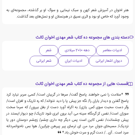
هنر اخوان در آمیزش شعر کهن و سبک نیمایی و سوگ او بر گذشته، مجموعه‌ای به
وجود آورد که خاص او بود و اثری عمیق در هم‌نسلان او و نسل‌های بعد گذاشت.
دسته بندی های مجموعه ده کتاب شعر مهدی اخوان ثالث
ادبیات معاصر
دهه 2010 میلادی
شعر
دیوان اشعار ایرانی
ادبیات ایران
شعر ایرانی
قسمت هایی از مجموعه ده کتاب شعر مهدی اخوان ثالث
*سلامت را نمی خواهند پاسخ گفت/ سرها در گریبان است/ کسی سربر نیارد کرد
پاسخ گفتن و دیدار یاران را/ نگه جز پیش پا را دید نتواند/ که ره تاریک و لغزان است/
وگر دست محبت سوی کس یازی/ به اکراه آورد دست از بغل بیرون/ که سرما سخت
سوزان است/ نفس کز گرمگاه سینه می آید برون ابری شود تاریک/ چو دیوار ایستد در
پیش چشمانت/ نفس کاین است پس دیگر چه داری چشم/ زچشم دوستان دور یا
نزدیک/ مسیحای جوان مرد من ای ترسای پیر پیرهن چرکین/ هوا بس ناحوانمردانه
سرد است…آی…/ دمت گرم و سرت خوش باد.*