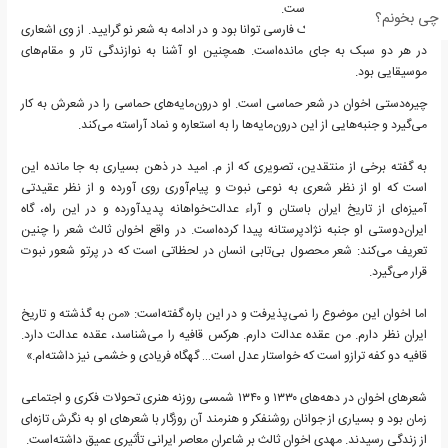
بردارندهٔ ترکیبات نو و تازه است.
چی بخونم؟
اخوان ثالث در شعر کلاسیک فارسی توانا بود و در ادامه به شعر نو گرایید. از وی اشعاری
در هر دو سبک به جای مانده‌است. همچنین او آشنا به نوازندگی تار و مقام‌های
موسیقایی بود.
چیره‌دستی اخوان در شعر حماسی است. او درون‌مایه‌های حماسی را در شعرش به کار
می‌گیرد و جنبه‌هایی از این درون‌مایه‌ها را به استعاره و نماد آراسته می‌کند.
به گفته برخی از منتقدین، تصویری که از م. امید در ذهن بسیاری به جا مانده این
است که او از نظر شعری به نوعی نبوت و پیام‌آوری روی آورده و از نظر عقیدتی
آمیزه‌ای از تاریخ ایران باستان و آراء عدالت‌خواهانه پدیدآورده و در این راه، گاه
ایران‌دوستی او جنبه نژادپرستانه پیدا کرده‌است. در واقع اخوان ثالث شعر را چنین
تعریف می‌کند: شعر محصول بی‌تابی انسان در لحظاتی است که در پرتو شعور نبوت
قرار می‌گیرد.
اما اخوان این موضوع را نمی‌پذیرفت و در این باره گفته‌است: «من به گذشته و تاریخ
ایران نظر دارم. من عقده عدالت دارم. هرکس قافیه را می‌شناسد، عقده عدالت دارد.
قافیه دو کفه ترازو است که خواستار عدل است… گهگاه فریادی و خشمی نیز داشته‌ام.»
شعرهای اخوان در دهه‌های ۱۳۳۰ و ۱۳۴۰ شمسی روزنه هنری تحولات فکری و اجتماعی
زمان بود و بسیاری از جوانان روشنفکر و هنرمند آن روزگار با شعرهای او به نگرش تازه‌ای
از زندگی رسیدند. مهدی اخوان ثالث بر شاعران معاصر ایرانی تأثیری عمیق داشته‌است.