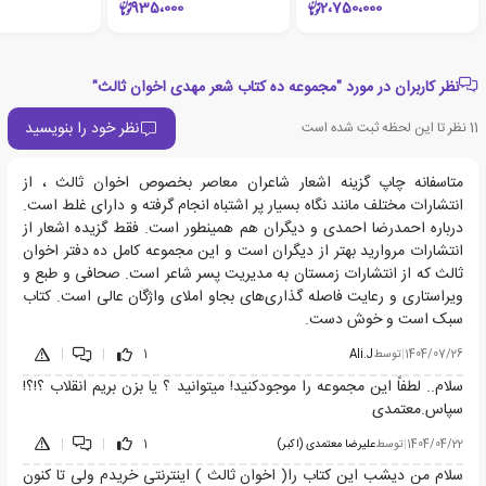
935،000
2،750،000
نظر کاربران در مورد "مجموعه ده کتاب شعر مهدی اخوان ثالث"
نظر خود را بنویسید
11
نظر تا این لحظه ثبت شده است
متاسفانه چاپ گزینه اشعار شاعران معاصر بخصوص اخوان ثالث ، از
انتشارات مختلف مانند نگاه بسیار پر اشتباه انجام گرفته و دارای غلط است.
درباره احمدرضا احمدی و دیگران هم همینطور است. فقط گزیده اشعار از
انتشارات مروارید بهتر از دیگران است و این مجموعه کامل ده دفتر اخوان
ثالث که از انتشارات زمستان به مدیریت پسر شاعر است. صحافی و طبع و
ویراستاری و رعایت فاصله گذاری‌های بجاو املای واژگان عالی است. کتاب
سبک است و خوش دست.
1404/07/26
|
توسط
Ali.J
1
|
|
سلام.. لطفاً این مجموعه را موجودکنید! میتوانید ؟ یا بزن بریم انقلاب ؟!؟!
سپاس.معتمدی
1404/04/22
|
توسط
علیرضا معتمدی (اکبر)
1
|
|
سلام من دیشب این کتاب را( اخوان ثالث ) اینترنتی خریدم ولی تا کنون