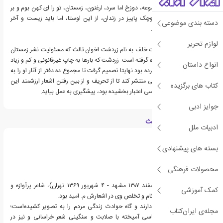
کتاب های اصلی این مجموعه، دوزخ اما سرد، ارغنون، زمستان، تو را ای کهن بوم و بر
دوست دارم، در حیاط کوچک پاییز در زندان، از این اوستا، اما باید زیست و آخر
دسته بندی موضوعی
شاهنامه را شامل می شود.
لوازم تحریر
شاعر ارجمند را پسری است خلف به نام زردشت اخوان ثالث که مسئولیت نشر زمستان
و انتشار آثار پدر را به عهده گرفته است. زردشت که بارها به چاپ غیرقانونی و کم و زیاد
انواع داستان
شدن اشعار پدر اعتراض کرده بود نهایتا تصمیم گرفت تا مجموع ده دفتر از آثار او را به
صورت یک مجموعه ی کلی منتشر کند تا از تحریف و از بین رفتن اشعار ارزشمند این
کتاب های برگزیده
شاعر که قلمش به شعر پارسی اعتبار بخشیده بود، پیشگیری به عمل بیاید.
جوایز ادبی
درباره مهدی اخوان ثالث
ادبیات ملل
بسته های پیشنهادی
محصولات فرهنگی
مهدی اخوان ثالث (۱۰ اسفند ۱۳۰۷ مشهد - ۴ شهریور ۱۳۶۹ تهران)، شاعر پرآوازه و
کمک آموزشی
موسیقی‌پژوه ایرانی بود. نام و تخلص وی در اشعارش م. امید بود.
اشعار او زمینهٔ اجتماعی دارند و گاه حوادث زندگی مردم را به تصویر کشیده‌است؛
مجله‌ی ایران‌کتاب
همچنین دارای لحن حماسی آمیخته با صلابت و سنگینی شعر خراسانی و نیز در