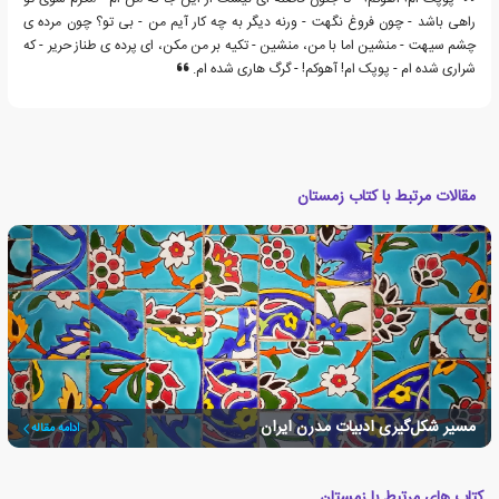
راهی باشد - چون فروغ نگهت - ورنه دیگر به چه کار آیم من - بی تو؟ چون مرده ی
چشم سیهت - منشین اما با من، منشین - تکیه بر من مکن، ای پرده ی طناز حریر - که
شراری شده ام - پوپک ام! آهوکم! - گرگ هاری شده ام.
مقالات مرتبط با کتاب زمستان
مسیر شکل‌گیری ادبیات مدرن ایران
ادامه مقاله
کتاب های مرتبط با زمستان