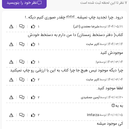
نظر خود را بنویسید
7
نظر تا این لحظه ثبت شده است
درود..چرا تجدید چاپ نمیشه..؟!؟!؟! چقدر صبوری کنیم دیگه..!
1404/05/21
|
توسط
علیرضا معتمدی (اکبر)
1
|
|
کتاب( دفتر دستخط زمستان) دا من دارم به دستخط خودش
1404/03/14
|
توسط
کاربر سایت
1
|
|
موجودش کنید
1403/03/04
|
توسط
م اِ
1
|
|
چرا دیگه موجود نیس هیچ جا چرا کتاب به این با ارزشی رو چاپ نمیکنید
1402/03/04
|
توسط
کاربر سایت
2
|
|
لطفا موجود کنید.
1402/02/30
|
توسط
آرمین جمشیدی
2
|
|
به به😍
1401/07/05
|
توسط
Imfarza
2
|
|
کی موجود میشه