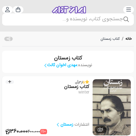
دسته‌بندی
ورود 
سبد خرید
جستجوی کتاب، نویسنده و...
خانه
/
کتاب زمستان
کتاب زمستان
نویسنده:
مهدی اخوان ثالث
5
از
3
رأی
کتاب زمستان
winter
انتشارات:
زمستان
1
360،000
٪10
400،000