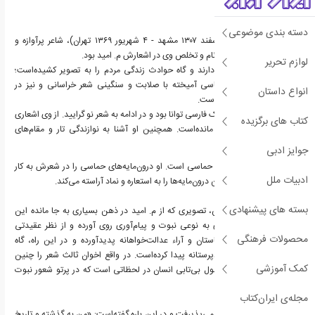
دسته بندی موضوعی
مهدی اخوان ثالث (۱۰ اسفند ۱۳۰۷ مشهد - ۴ شهریور ۱۳۶۹ تهران)، شاعر پرآوازه و
موسیقی‌پژوه ایرانی بود. نام و تخلص وی در اشعارش م. امید بود.
لوازم تحریر
اشعار او زمینهٔ اجتماعی دارند و گاه حوادث زندگی مردم را به تصویر کشیده‌است؛
همچنین دارای لحن حماسی آمیخته با صلابت و سنگینی شعر خراسانی و نیز در
انواع داستان
بردارندهٔ ترکیبات نو و تازه است.
اخوان ثالث در شعر کلاسیک فارسی توانا بود و در ادامه به شعر نو گرایید. از وی اشعاری
کتاب های برگزیده
در هر دو سبک به جای مانده‌است. همچنین او آشنا به نوازندگی تار و مقام‌های
موسیقایی بود.
جوایز ادبی
چیره‌دستی اخوان در شعر حماسی است. او درون‌مایه‌های حماسی را در شعرش به کار
ادبیات ملل
می‌گیرد و جنبه‌هایی از این درون‌مایه‌ها را به استعاره و نماد آراسته می‌کند.
بسته های پیشنهادی
به گفته برخی از منتقدین، تصویری که از م. امید در ذهن بسیاری به جا مانده این
است که او از نظر شعری به نوعی نبوت و پیام‌آوری روی آورده و از نظر عقیدتی
محصولات فرهنگی
آمیزه‌ای از تاریخ ایران باستان و آراء عدالت‌خواهانه پدیدآورده و در این راه، گاه
ایران‌دوستی او جنبه نژادپرستانه پیدا کرده‌است. در واقع اخوان ثالث شعر را چنین
کمک آموزشی
تعریف می‌کند: شعر محصول بی‌تابی انسان در لحظاتی است که در پرتو شعور نبوت
قرار می‌گیرد.
مجله‌ی ایران‌کتاب
اما اخوان این موضوع را نمی‌پذیرفت و در این باره گفته‌است: «من به گذشته و تاریخ