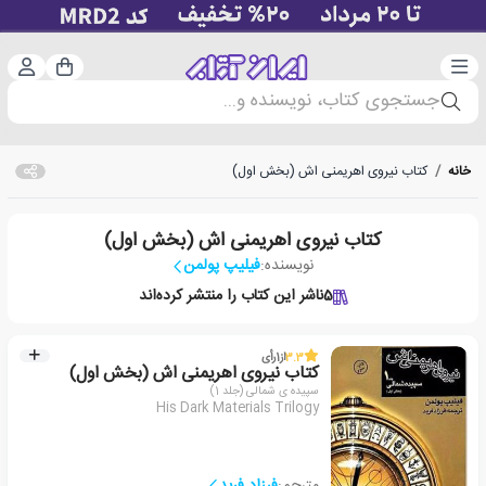
دسته‌بندی
ورود 
سبد خرید
جستجوی کتاب، نویسنده و...
خانه
/
کتاب نیروی اهریمنی اش (بخش اول)
کتاب نیروی اهریمنی اش (بخش اول)
نویسنده:
فیلیپ پولمن
5
ناشر این کتاب را منتشر کرده‌اند
3.3
از
1
رأی
کتاب نیروی اهریمنی اش (بخش اول)
سپیده ی شمالی (جلد 1)
His Dark Materials Trilogy
مترجم:
فرزاد فربد