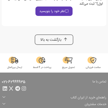
اول)" ثبت می‌کند
نظر خود را بنویسید
بازگشت به بالا
سلامت فیزیکی
تحویل سریع
پرداخت در 4 قسط
ارسال بین‌الملل
تماس با ما
021-62999935
راهنمای خرید از ایران کتاب
ثبت سفارش
شیوه پرداخت
خدمات مشتریان
تخفیف‌های خرید
شرایط ارسال سفارش