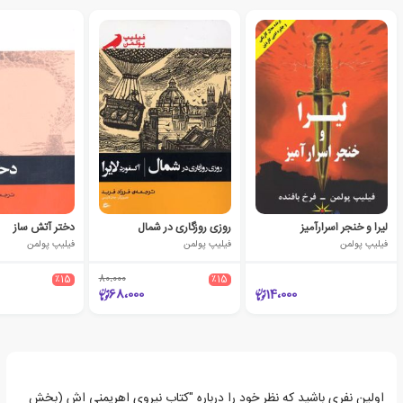
لیرا و خنجر اسرارآمیز
روزی روزگاری در شمال
دختر آتش ساز
فیلیپ پولمن
فیلیپ پولمن
فیلیپ پولمن
٪15
80،000
٪15
68،000
14،000
اولین نفری باشید که نظر خود را درباره "کتاب نیروی اهریمنی اش (بخش