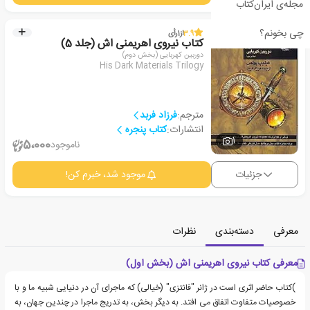
مجله‌ی ایران‌کتاب
چی بخونم؟
3.9
از
1
رأی
کتاب نیروی اهریمنی اش (جلد 5)
دوربین کهربایی (بخش دوم)
His Dark Materials Trilogy
مترجم:
فرزاد فربد
انتشارات:
کتاب پنجره‏‫
1
5،000
ناموجود
جزئیات
موجود شد، خبرم کن!
معرفی
دسته‌بندی
نظرات
معرفی کتاب نیروی اهریمنی اش (بخش اول)
)کتاب حاضر اثری است در ژانر "فانتزی" (خیالی) که ماجرای آن در دنیایی شبیه ما و با
خصوصیات متفاوت اتفاق می افتد. به دیگر بخش، به تدریج ماجرا در چندین جهان، به