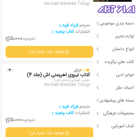
His Dark Materials Trilogy
دسته بندی موضوعی
مترجم:
فرزاد فربد
انتشارات:
کتاب پنجره‏‫
لوازم تحریر
1
5،000
ناموجود
انواع داستان
جزئیات
موجود شد، خبرم کن!
کتاب های برگزیده
3.3
از
1
رأی
جوایز ادبی
کتاب نیروی اهریمنی اش (جلد 4)
دوربین کهربایی (بخش اول)
His Dark Materials Trilogy
ادبیات ملل
بسته های پیشنهادی
مترجم:
فرزاد فربد
انتشارات:
کتاب پنجره‏‫
محصولات فرهنگی
1
5،000
ناموجود
کمک آموزشی
جزئیات
موجود شد، خبرم کن!