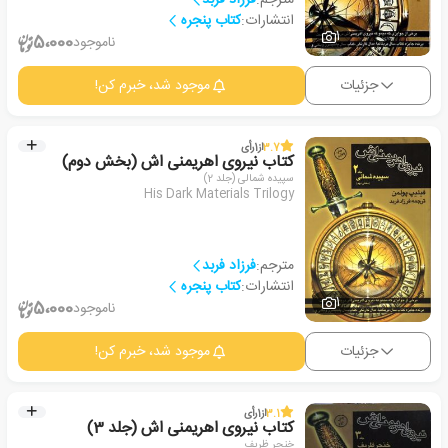
انتشارات:
کتاب پنجره‏‫
1
5،000
ناموجود
جزئیات
موجود شد، خبرم کن!
3.7
از
1
رأی
کتاب نیروی اهریمنی اش (بخش دوم)
سپیده شمالی (جلد 2)
His Dark Materials Trilogy
مترجم:
فرزاد فربد
انتشارات:
کتاب پنجره‏‫
1
5،000
ناموجود
جزئیات
موجود شد، خبرم کن!
3.1
از
1
رأی
کتاب نیروی اهریمنی اش (جلد 3)
خنجر ظریف