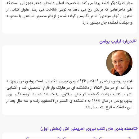
موازات یکدیگر ادامه پیدا می کند. شخصیت اصلی داستان؛ دختر نوجوانی است که
طی ماجراهایی که برایش رخ می دهد به نوعی شناخت می رسد. عنوان کتاب، از
شعری از "جان میلتون" شاعر انگلیسی گرفته شده و از نظر مضمون شباهتی با منظومه
ی بهشت گمشده جان میلتون دارد.
درباره فیلیپ پولمن
فیلیپ پولمن، زاده ی 19 اکتبر 1946، رمان نویس انگلیسی است.پولمن در نوریچ به
دنیا آمد. او در سال 1957 از دانشکده ای در هارلک ولز فارغ التحصیل شد و آشنایی
اش با کتاب بهشت گمشده اثر جان میلتون، باعث شد که به نویسندگی روی
بیاورد.پولمن در سال 1965 به دانشکده ی اکستر در آکسفورد رفت و سه سال بعد از
این دانشکده فارغ التحصیل شد.
دسته بندی های کتاب نیروی اهریمنی اش (بخش اول)