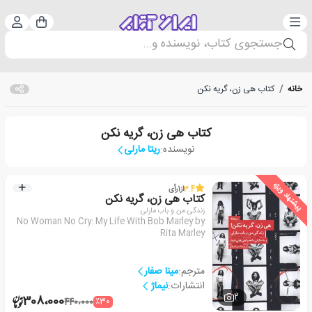
دسته‌بندی
ورود 
سبد خرید
جستجوی کتاب، نویسنده و...
خانه
/
کتاب هی زن، گریه نکن
کتاب هی زن، گریه نکن
نویسنده:
ریتا مارلی
پیشنهاد ویژه
3.4
از
1
رأی
کتاب هی زن، گریه نکن
زندگی من و باب مارلی
No Woman No Cry: My Life With Bob Marley by
Rita Marley
مترجم:
مینا صفار
انتشارات:
نیماژ
2
308،000
٪30
440،000