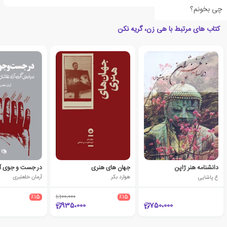
چی بخونم؟
کتاب های مرتبط با هی زن، گریه نکن
دانشنامه هنر ژاپن
جهان های هنری
در جست و جوی آ
ع پاشایی
هوارد بکر
آرمان خلعتبری
٪15
1،100،000
٪15
935،000
750،000