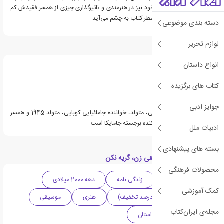
به خاصه که زن روایت‌گر خود نیز در هنرمندی و تاثیرگذاری چیزی از همسر فقیدش کم
ندارد و این مهم در سطر سطر کتاب به چشم می‌آید.
دسته بندی موضوعی
لوازم تحریر
درباره ریتا مارلی
انواع داستان
کتاب های برگزیده
جوایز ادبی
آلفاریتا کنستانتیا ریتا مارلی، متولد، خواننده جامائیایی کوبایی، متولد 1945 و همسر
سابق باب مارلی فقید خواننده برجسته جامایکا است.
ادبیات ملل
بسته های پیشنهادی
دسته بندی های کتاب هی زن، گریه نکن
محصولات فرهنگی
خود زندگی نامه
زندگی نامه
دهه 2000 میلادی
کمک آموزشی
جشنواره فروش (30 درصد تخفیف)
هنری
موسیقی
مجله‌ی ایران‌کتاب
تاریخ هنر
ناداستان