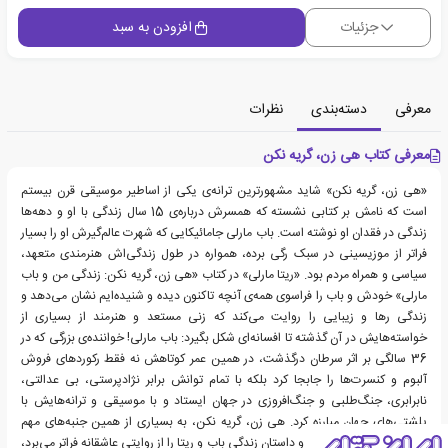
جزئیات
افزودن به سبد
معرفی
دسته‌بندی
نظرات
معرفی کتاب هی زن، گریه نکن
«هی زن، گریه نکن» شاید مشهورترین ترانه‌ی یکی از اساطیر موسیقی قرن بیستم
است که نامش بر کتابی نشسته که همسرش درباره‌ی 15 سال زندگی با او و دهه‌ها
زندگی در فقدان او نوشته است. باب مارلی جامائیکایی که شهرت عالم‌گیرش او را بسیار
فراتر از موزیسینی در سبک رگی برده، همواره در طول زندگی‌اش هنرمندی متعهد،
سیاسی و همراه مردم بود. «ریتا مارلی» در کتاب «هی زن، گریه نکن: زندگی من و باب
مارلی» خودش و باب را فراسوی همه‌ی آنچه تاکنون دیده و شنیده‌ایم نشان می‌دهد و
زندگی رها و زیبایی را روایت می‌کند که زنی مستعد و هنرمند از بسیاری از
خواسته‌هایش در آن گذشته تا افسانه‌ای شکل بگیرد: باب مارلی! خواننده‌ی بزرگی که در
36 سالگی بر اثر سرطان درگذشت، در همین عمر کوتاهش نه فقط رکوردهای فروش
آلبوم و کنسرت‌ها را جابجا کرد بلکه با تمام توانش برابر نژادپرستی، بی عدالتی،
نابرابری، جنگ‎‌طلبی و جنگ‌افروزی در جهان ایستاد و با موسیقی و ترانه‌هایش با
پلشتی‌های جهان مبارزه کرد. هی زن، گریه نکن، به بسیاری از همین جنبه‌های مهم
زندگی باب مارلی پرداخته و داستان زندگی باب و ریتا را از روایتی عاشقانه فراتر می‌برد،