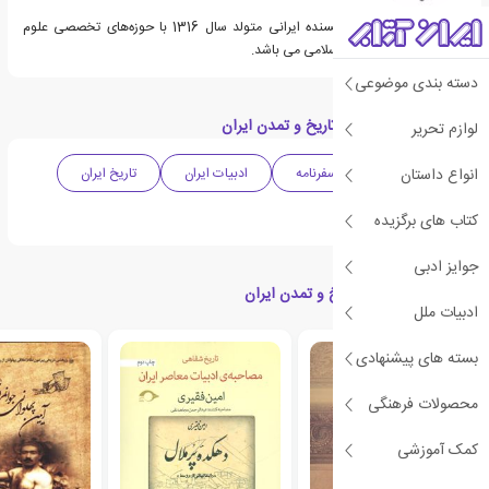
غلامحسین ده بزرگی نویسنده ایرانی متولد سال 1316 با حوزه‌های تخصصی علوم
اسلامی، تصوف و عرفان اسلامی می باشد.
دسته بندی موضوعی
دسته بندی های کتاب تاریخ و تمدن ایران
لوازم تحریر
انواع داستان
زندگی نامه
سفرنامه
ادبیات ایران
تاریخ ایران
جغرافیا
کتاب های برگزیده
جوایز ادبی
کتاب های مرتبط با تاریخ و تمدن ایران
ادبیات ملل
بسته های پیشنهادی
محصولات فرهنگی
کمک آموزشی