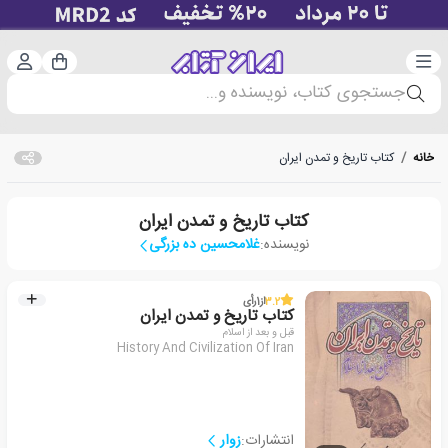
دسته‌بندی
ورود 
سبد خرید
جستجوی کتاب، نویسنده و...
خانه
/
کتاب تاریخ و تمدن ایران
کتاب تاریخ و تمدن ایران
نویسنده:
غلامحسین ده بزرگی
3.2
از
1
رأی
کتاب تاریخ و تمدن ایران
قبل و بعد از اسلام
History And Civilization Of Iran
انتشارات:
زوار